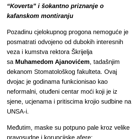
“Koverta” i šokantno priznanje o
kafanskom montiranju
Pozadinu cjelokupnog progona nemoguće je
posmatrati odvojeno od dubokih interesnih
veza i kumstva rektora Škrijelja
sa
Muhamedom Ajanovićem
, tadašnjim
dekanom Stomatološkog fakulteta. Ovaj
dvojac je godinama funkcionisao kao
neformalni, otuđeni centar moći koji je iz
sjene, ucjenama i pritiscima krojio sudbine na
UNSA-i.
Međutim, maske su potpuno pale kroz velike
pravosudne i korupcijske afere: