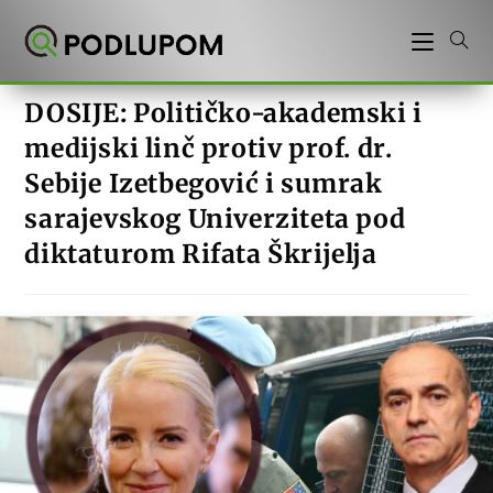
Preskoči
na
sadržaj
DOSIJE: Političko-akademski i
medijski linč protiv prof. dr.
Sebije Izetbegović i sumrak
sarajevskog Univerziteta pod
diktaturom Rifata Škrijelja