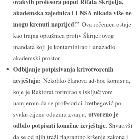
ovakvih profesora poput Rifata Škrijelja,
akademska zajednica i UNSA nikada više ne
mogu krenuti naprijed!”
Ova rečenica ostaje
kao trajna optužnica protiv Škrijeljovog
mandata koji je kontaminirao i unazadio
akademski prostor.
Odbijanje potpisivanja krivotvorenih
izvještaja:
Nekoliko članova ad-hoc komisija,
koje je Rektorat formirao s isključivom
namjerom da se profesorici Izetbegović po
otvoreno je
svaku cijenu oduzmu zvanja,
odbilo potpisati konačne izvještaje
. Shvativši
da se od njih traži flagrantno kršenje zakona i