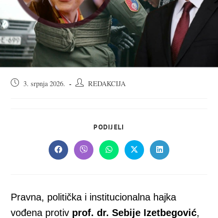
Objava
Autor
3. srpnja 2026.
REDAKCIJA
objavljena:
objave:
SHARE
PODIJELI
THIS
CONTENT
Opens
Opens
Opens
Opens
Opens
in
in
in
in
in
a
a
a
a
a
new
new
new
new
new
window
window
window
window
window
Pravna, politička i institucionalna hajka
vođena protiv
prof. dr. Sebije Izetbegović
,