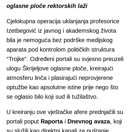
oglasne ploče rektorskih laži
Cjelokupna operacija uklanjanja profesorice
Izetbegović iz javnog i akademskog života
bila je nemoguća bez podrške medijskog
aparata pod kontrolom političkih struktura
“Trojke”. Određeni portali su svjesno preuzeli
ulogu Škrijeljove oglasne ploče, kreirajući
atmosferu linča i plasirajući neprovjerene
optužbe kao apsolutne istine prije nego što
se oglasio bilo koji sud ili tužilaštvo.
U kreiranju ove vještačke afere prednjačili su
portali poput
Raporta
i
Dnevnog avaza
, koji
su služili kao direktni kanali za puštanje