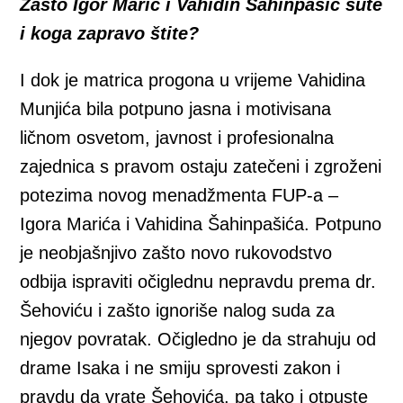
Zašto Igor Marić i Vahidin Šahinpašić šute
i koga zapravo štite?
I dok je matrica progona u vrijeme Vahidina
Munjića bila potpuno jasna i motivisana
ličnom osvetom, javnost i profesionalna
zajednica s pravom ostaju zatečeni i zgroženi
potezima novog menadžmenta FUP-a –
Igora Marića i Vahidina Šahinpašića. Potpuno
je neobjašnjivo zašto novo rukovodstvo
odbija ispraviti očiglednu nepravdu prema dr.
Šehoviću i zašto ignoriše nalog suda za
njegov povratak. Očigledno je da strahuju od
drame Isaka i ne smiju sprovesti zakon i
pravdu da vrate Šehovića, pa tako i otpuste