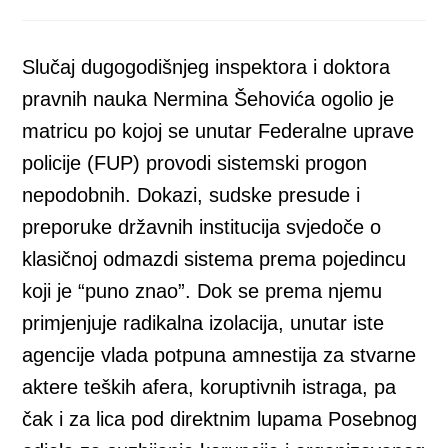
a
a
a
a
a
new
new
new
new
new
window
window
window
window
window
Slučaj dugogodišnjeg inspektora i doktora
pravnih nauka Nermina Šehovića ogolio je
matricu po kojoj se unutar Federalne uprave
policije (FUP) provodi sistemski progon
nepodobnih. Dokazi, sudske presude i
preporuke državnih institucija svjedoče o
klasičnoj odmazdi sistema prema pojedincu
koji je “puno znao”. Dok se prema njemu
primjenjuje radikalna izolacija, unutar iste
agencije vlada potpuna amnestija za stvarne
aktere teških afera, koruptivnih istraga, pa
čak i za lica pod direktnim lupama Posebnog