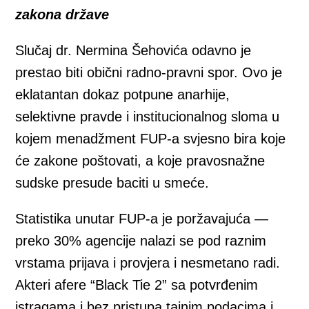
zakona države
Slučaj dr. Nermina Šehovića odavno je
prestao biti obični radno-pravni spor. Ovo je
eklatantan dokaz potpune anarhije,
selektivne pravde i institucionalnog sloma u
kojem menadžment FUP-a svjesno bira koje
će zakone poštovati, a koje pravosnažne
sudske presude baciti u smeće.
Statistika unutar FUP-a je poržavajuća —
preko 30% agencije nalazi se pod raznim
vrstama prijava i provjera i nesmetano radi.
Akteri afere “Black Tie 2” sa potvrđenim
istragama i bez pristupa tajnim podacima i