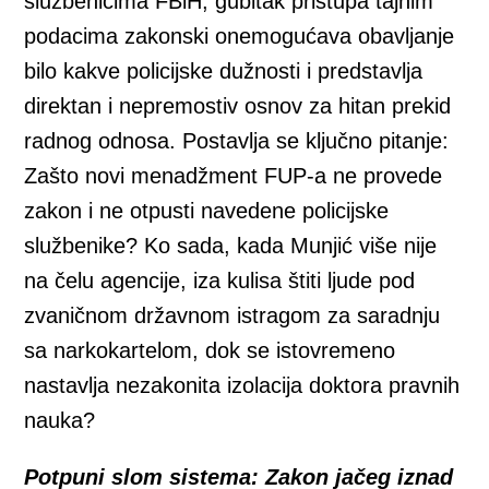
službenicima FBiH, gubitak pristupa tajnim
podacima zakonski onemogućava obavljanje
bilo kakve policijske dužnosti i predstavlja
direktan i nepremostiv osnov za hitan prekid
radnog odnosa. Postavlja se ključno pitanje:
Zašto novi menadžment FUP-a ne provede
zakon i ne otpusti navedene policijske
službenike? Ko sada, kada Munjić više nije
na čelu agencije, iza kulisa štiti ljude pod
zvaničnom državnom istragom za saradnju
sa narkokartelom, dok se istovremeno
nastavlja nezakonita izolacija doktora pravnih
nauka?
Potpuni slom sistema: Zakon jačeg iznad