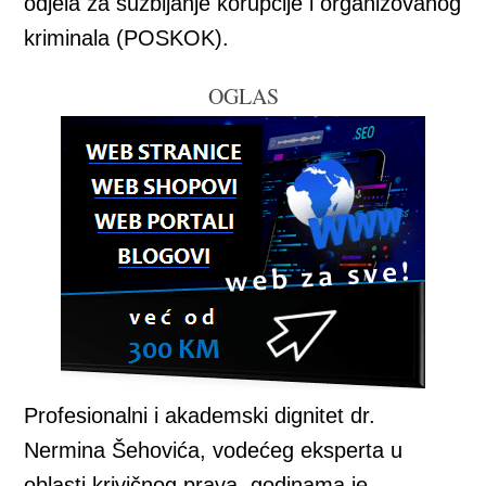
odjela za suzbijanje korupcije i organizovanog
kriminala (POSKOK).
OGLAS
Profesionalni i akademski dignitet dr.
Nermina Šehovića, vodećeg eksperta u
oblasti krivičnog prava, godinama je