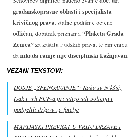
doc. dr.
Šehovićev dignitet: naučno zvanje
građanskopravne oblasti i specijalista
krivičnog prava
, stalne godišnje ocjene
odličan
“Plaketa Grada
, dobitnik priznanja
Zenica”
za zaštitu ljudskih prava, te činjenicu
nikada ranije nije disciplinski kažnjavan
da
.
VEZANI TEKSTOVI:
DOSJE „SPENGAVANJE“: Kako su Nikšić,
Isak i vrh FUP-a privatizovali policiju i
podijelili državu za fotelje
MAFIJAŠKI PREVRAT U VRHU DRŽAVE I