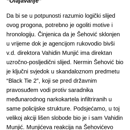
“Olajavanje”
Da bi se u potpunosti razumio logički slijed
ovog progona, potrebno je ogoliti motive i
hronologiju. Činjenica da je Šehović sklonjen
u vrijeme dok je agencijom rukovodio bivši
v.d. direktora Vahidin Munjić ima direktan
uzročno-posljedični slijed. Nermin Šehović bio
je ključni svjedok u skandaloznom predmetu
“Black Tie 2”, koji se pred državnim
pravosuđem vodi protiv saradnika
međunarodnog narkokartela infiltriranih u
same policijske strukture. Podsjećamo, u toj
velikoj akciji lišen slobode bio je i sam Vahidin
Munjić. Munjićeva reakcija na Šehovićevo