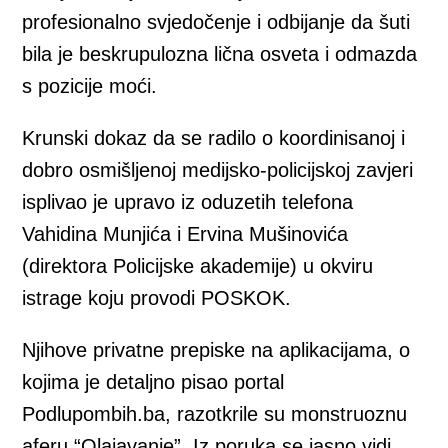
profesionalno svjedočenje i odbijanje da šuti
bila je beskrupulozna lična osveta i odmazda
s pozicije moći.
Krunski dokaz da se radilo o koordinisanoj i
dobro osmišljenoj medijsko-policijskoj zavjeri
isplivao je upravo iz oduzetih telefona
Vahidina Munjića i Ervina Mušinovića
(direktora Policijske akademije) u okviru
istrage koju provodi POSKOK.
Njihove privatne prepiske na aplikacijama, o
kojima je detaljno pisao portal
Podlupombih.ba, razotkrile su monstruoznu
aferu “Olajavanje”. Iz poruka se jasno vidi