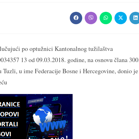
Opens
Opens
Opens
Opens
O
in
in
in
in
in
a
a
a
a
a
new
new
new
new
n
window
window
window
window
w
učujući po optužnici Kantonalnog tužilaštva
0034357 13 od 09.03.2018. godine, na osnovu člana 300
 Tuzli, u ime Federacije Bosne i Hercegovine, donio je 
eću