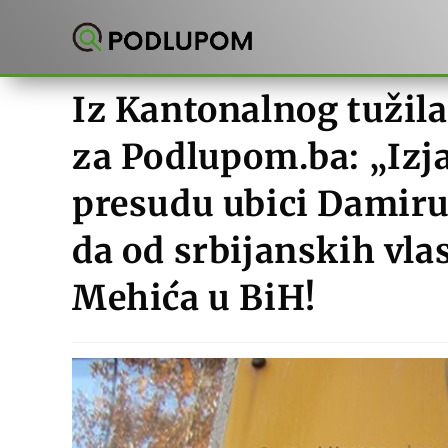
Preskoči
na
sadržaj
Iz Kantonalnog tužil
za Podlupom.ba: „Izj
presudu ubici Damiru
da od srbijanskih vla
Mehića u BiH!