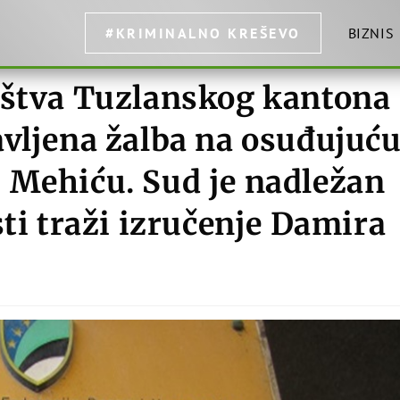
#KRIMINALNO KREŠEVO
BIZNIS
aštva Tuzlanskog kantona
avljena žalba na osuđujuć
 Mehiću. Sud je nadležan
sti traži izručenje Damira