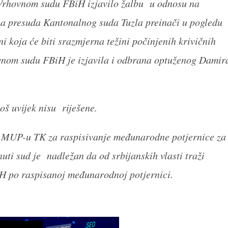
 Vrhovnom sudu FBiH izjavilo žalbu u odnosu na
 presuda Kantonalnog suda Tuzla preinači u pogledu
i koja će biti srazmjerna težini počinjenih krivičnih
ovnom sudu FBiH je izjavila i odbrana optuženog Damir
 uvijek nisu riješene.
g MUP-u TK za raspisivanje međunarodne potjernice za
ti sud je nadležan da od srbijanskih vlasti traži
H po raspisanoj međunarodnoj potjernici.