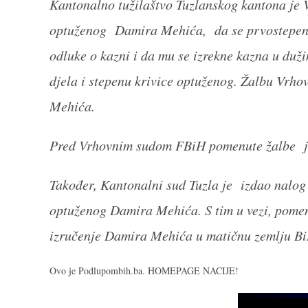
Kantonalno tužilaštvo Tuzlanskog kantona je
optuženog Damira Mehića, da se prvostepena
odluke o kazni i da mu se izrekne kazna u dužin
djela i stepenu krivice optuženog. Žalbu Vrh
Mehića.
Pred Vrhovnim sudom FBiH pomenute žalbe još
Također, Kantonalni sud Tuzla je izdao nalo
optuženog Damira Mehića. S tim u vezi, pomenu
izručenje Damira Mehića u matičnu zemlju Bi
Ovo je Podlupombih.ba. HOMEPAGE NACIJE!