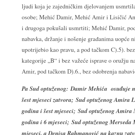
ljudi koja je zajedničkim djelovanjem usmrtila,
osobe; Mehić Damir, Mehić Amir i Lisičić Amir
i drugoga pokušali usmrtiti; Mehić Damir, pod
nabavka, držanje i nošenje građanima uopće ni
upotrijebio kao pravu, a pod tačkom C).5). bez
kategorije „B“ i bez važeće isprave o oružju 
Amir, pod tačkom D).6., bez odobrenja nabavio
Pa Sud optuženog: Damir Mehića osuđuje na 
šest mjeseci zatvora;
Sud optuženog Amira Li
godina i šest mjeseci;
Sud optuženog Amira M
godina i 6 mjeseci;
Sud optuženog Merseda M
mjeseci, a Denisa Rahmanović na kaznu zatvo