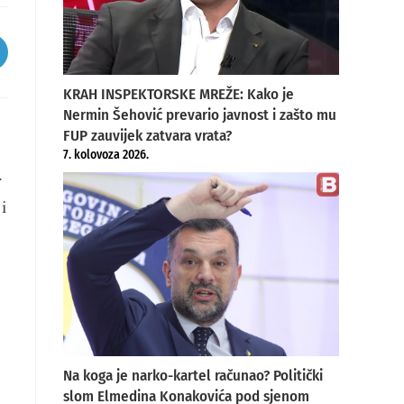
pens
KRAH INSPEKTORSKE MREŽE: Kako je
ew
indow
Nermin Šehović prevario javnost i zašto mu
FUP zauvijek zatvara vrata?
7. kolovoza 2026.
.
i
Na koga je narko-kartel računao? Politički
slom Elmedina Konakovića pod sjenom