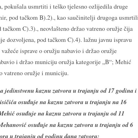
 pokušala usmrtiti i teško tjelesno ozlijedila druge
, pod tačkom B).2)., kao saučinitelji drugoga usmrtil
 tačkom C).3)., neovlašteno držao vatreno oružje čija
je dozvoljena, pod tačkom C).4). lažnu javnu ispravu
 važeće isprave o oružju nabavio i držao oružje
nabavio i držao municiju oružja kategorije „B“; Mehić
 vatreno oružje i municiju.
jedinstvenu kaznu zatvora u trajanju od 17 godina i
sičića osuđuje na kaznu zatvora u trajanju na 16
ehić osuđuje na kaznu zatvora u trajanju od 11
ehanović osuđuje na kaznu zatvora u trajanju od 6
ra u trajanju od godinu dana zatvora;