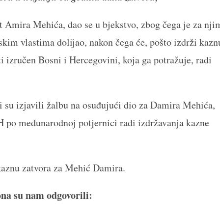
t Amira Mehića, dao se u bjekstvo, zbog čega je za nji
anskim vlastima dolijao, nakon čega će, pošto izdrži kazn
iti izručen Bosni i Hercegovini, koja ga potražuje, radi
li su izjavili žalbu na osuđujući dio za Damira Mehića,
 BiH po međunarodnoj potjernici radi izdržavanja kazne
u kaznu zatvora za Mehić Damira.
na su nam odgovorili: