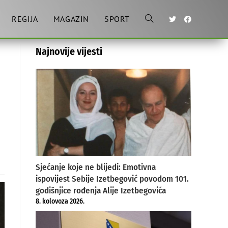
REGIJA
MAGAZIN
SPORT
Toggle
Najnovije vijesti
website
u
search
Sjećanje koje ne blijedi: Emotivna
ispovijest Sebije Izetbegović povodom 101.
godišnjice rođenja Alije Izetbegovića
8. kolovoza 2026.