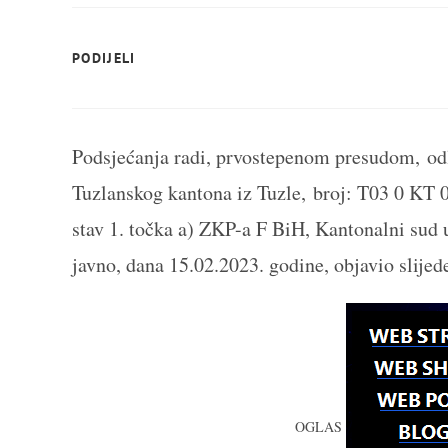
SHARE
PODIJELI
THIS
CONTENT
Podsjećanja radi, prvostepenom presudom, odl
Tuzlanskog kantona iz Tuzle, broj: T03 0 KT 
stav 1. točka a) ZKP-a F BiH, Kantonalni sud u
javno, dana 15.02.2023. godine, objavio slijed
OGLAS