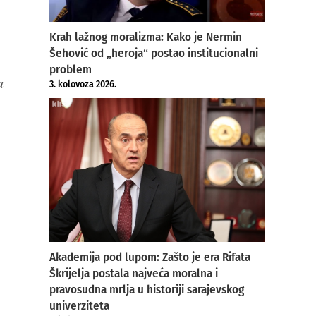
Krah lažnog moralizma: Kako je Nermin
Šehović od „heroja“ postao institucionalni
problem
a
3. kolovoza 2026.
Akademija pod lupom: Zašto je era Rifata
Škrijelja postala najveća moralna i
pravosudna mrlja u historiji sarajevskog
univerziteta