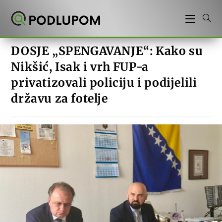
Preskoči
na
sadržaj
DOSJE „SPENGAVANJE“: Kako su
Nikšić, Isak i vrh FUP-a
privatizovali policiju i podijelili
državu za fotelje