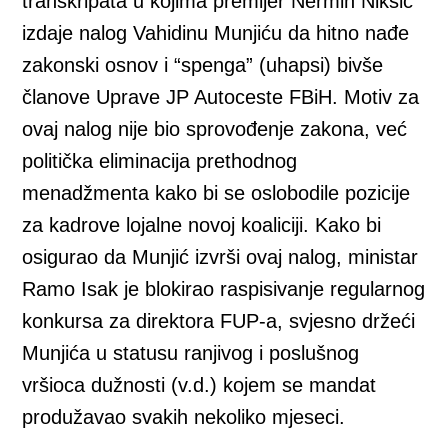
transkripata u kojima premijer Nermin Nikšić
izdaje nalog Vahidinu Munjiću da hitno nađe
zakonski osnov i “spenga” (uhapsi) bivše
članove Uprave JP Autoceste FBiH. Motiv za
ovaj nalog nije bio sprovođenje zakona, već
politička eliminacija prethodnog
menadžmenta kako bi se oslobodile pozicije
za kadrove lojalne novoj koaliciji. Kako bi
osigurao da Munjić izvrši ovaj nalog, ministar
Ramo Isak je blokirao raspisivanje regularnog
konkursa za direktora FUP-a, svjesno držeći
Munjića u statusu ranjivog i poslušnog
vršioca dužnosti (v.d.) kojem se mandat
produžavao svakih nekoliko mjeseci.