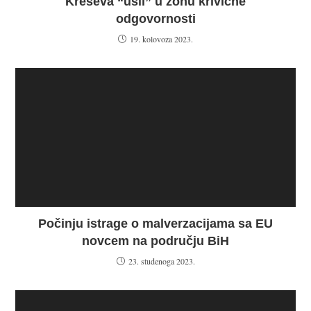
Kreševa “ušli” u zonu krivične
odgovornosti
19. kolovoza 2023.
Počinju istrage o malverzacijama sa EU
novcem na području BiH
23. studenoga 2023.