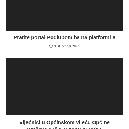
Pratite portal Podlupom.ba na platformi X
9. studenoga 2023.
Vijećnici u Općinskom vijeću Općine