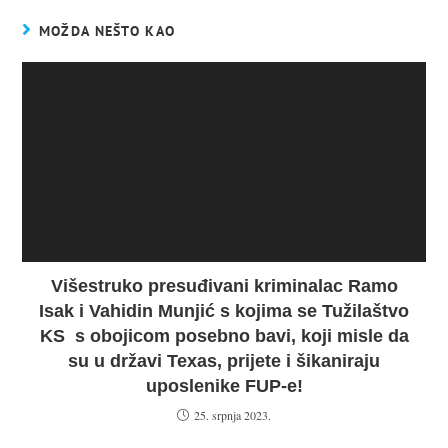
MOŽDA NEŠTO KAO
Višestruko presuđivani kriminalac Ramo
Isak i Vahidin Munjić s kojima se Tužilaštvo
KS s obojicom posebno bavi, koji misle da
su u državi Texas, prijete i šikaniraju
uposlenike FUP-e!
25. srpnja 2023.