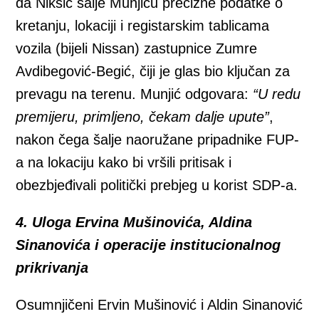
da Nikšić šalje Munjiću precizne podatke o
kretanju, lokaciji i registarskim tablicama
vozila (bijeli Nissan) zastupnice Zumre
Avdibegović-Begić, čiji je glas bio ključan za
prevagu na terenu. Munjić odgovara:
“U redu
premijeru, primljeno, čekam dalje upute”
,
nakon čega šalje naoružane pripadnike FUP-
a na lokaciju kako bi vršili pritisak i
obezbjeđivali politički prebjeg u korist SDP-a.
4. Uloga Ervina Mušinovića, Aldina
Sinanovića i operacije institucionalnog
prikrivanja
Osumnjičeni Ervin Mušinović i Aldin Sinanović