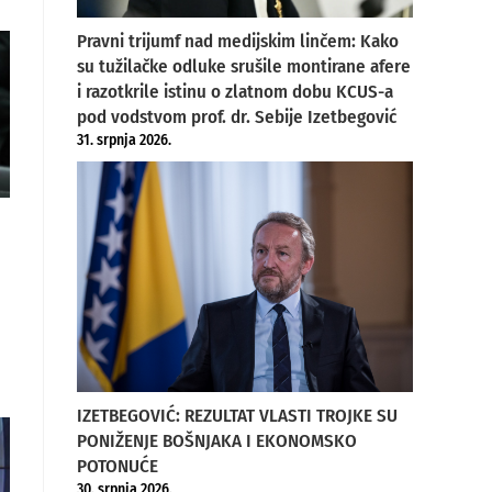
Pravni trijumf nad medijskim linčem: Kako
su tužilačke odluke srušile montirane afere
i razotkrile istinu o zlatnom dobu KCUS-a
pod vodstvom prof. dr. Sebije Izetbegović
31. srpnja 2026.
IZETBEGOVIĆ: REZULTAT VLASTI TROJKE SU
PONIŽENJE BOŠNJAKA I EKONOMSKO
POTONUĆE
30. srpnja 2026.