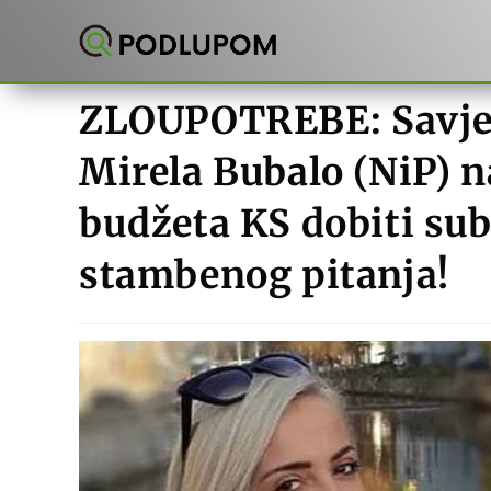
Preskoči
na
sadržaj
ZLOUPOTREBE: Savjet
Mirela Bubalo (NiP) n
budžeta KS dobiti sub
stambenog pitanja!