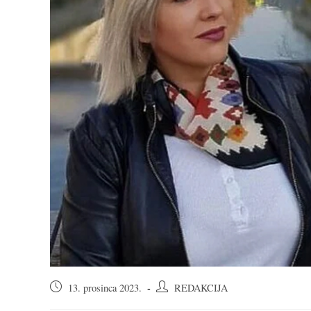
Objava
Autor
13. prosinca 2023.
REDAKCIJA
objavljena:
objave: