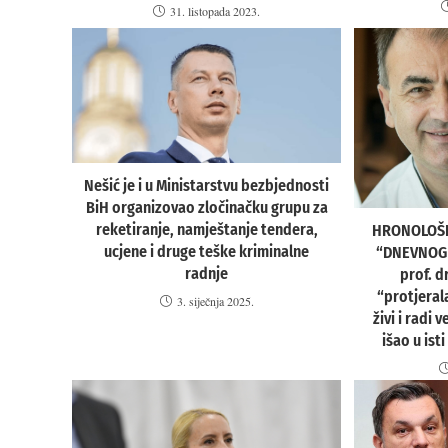
31. listopada 2023.
Nešić je i u Ministarstvu bezbjednosti
BiH organizovao zločinačku grupu za
reketiranje, namještanje tendera,
HRONOLOŠK
ucjene i druge teške kriminalne
“DNEVNOG A
radnje
prof. d
“protjerala
3. siječnja 2025.
živi i radi 
išao u ist