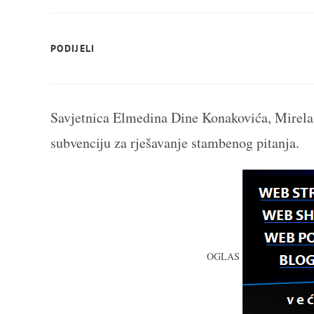
SHARE
PODIJELI
THIS
CONTENT
Savjetnica Elmedina Dine Konakovića, Mirela 
subvenciju za rješavanje stambenog pitanja.
OGLAS