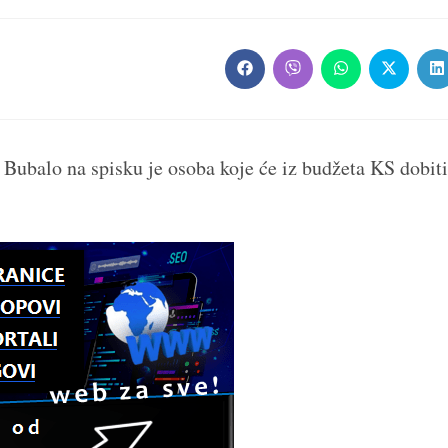
Opens
Opens
Opens
Opens
O
in
in
in
in
in
a
a
a
a
a
new
new
new
new
n
window
window
window
window
w
Bubalo na spisku je osoba koje će iz budžeta KS dobiti