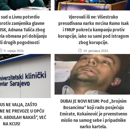
Vjerovali ili ne: Višestruko
 sud u Livnu potvrdio
presuđivana narko mrcina Ramo Isak
protiv zamjenika glavne
i FMUP pokreću kampanju protiv
 USK, Adnana Tulića zbog
korupcije, iako su sami pod istragom
jela obmana pri dobijanju
zbog korupcije.
ili drugih pogodnosti
10. prosinca 2024.
9. srpnja 2024.
DUBAI JE NOVI NEUM: Pod „brojnim
US NE VALJA, ZAŠTO
Bosancima“ koji rado posjećuju
NE NE PREVOZE U OPĆU
Emirate, Kokainović je prvenstveno
R. ABDULAH NAKAŠ“, VEĆ
mislio na samog sebe i pripadnike
NA KCUS!
narko kartela.