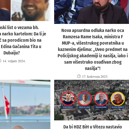
ki list o vezama bh.
Nova apsurdna odluka narko oca
a narko kartelom: Da li je
Ramzesa Rame Isaka, ministra F
ć sa porodicom bio na
MUP-a, višestrukog povratnika u
 Edina Gačanina Tita u
kaznenim djelima: „Uveo predmet na
Dubaiju?
Policijskog akademiji iz nasilja, iako i
14. veljače 2024.
sam višestruko osuđivan zbog
nasilja“!
17. kolovoza 2023.
Da bi HDZ BiH u Vitezu nastavio