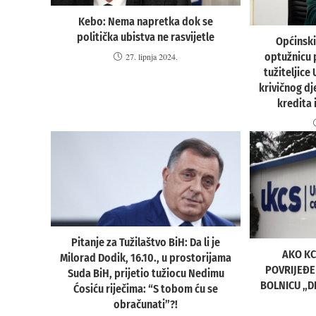
Kebo: Nema napretka dok se
politička ubistva ne rasvijetle
Općinski
optužnicu 
27. lipnja 2024.
tužiteljice
krivičnog d
kredita 
Pitanje za Tužilaštvo BiH: Da li je
AKO KC
Milorad Dodik, 16.10., u prostorijama
POVRIJEĐE
Suda BiH, prijetio tužiocu Nedimu
BOLNICU „D
Ćosiću riječima: “S tobom ću se
obračunati”?!