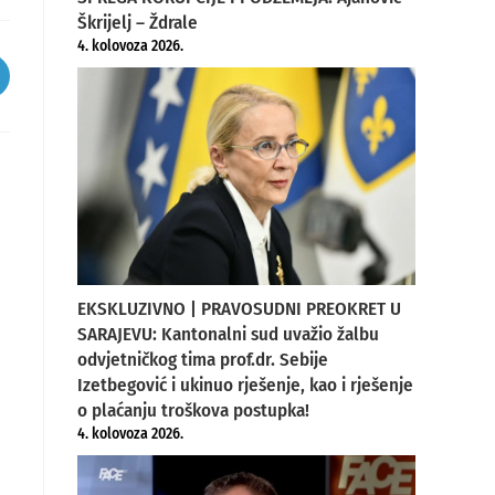
Škrijelj – Ždrale
4. kolovoza 2026.
pens
ew
indow
EKSKLUZIVNO | PRAVOSUDNI PREOKRET U
SARAJEVU: Kantonalni sud uvažio žalbu
odvjetničkog tima prof.dr. Sebije
Izetbegović i ukinuo rješenje, kao i rješenje
o plaćanju troškova postupka!
4. kolovoza 2026.