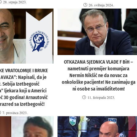
28. srpnja 2023.
26. svibnja 2024.
OTKAZANA SJEDNICA VLADE F BiH –
nametnuti premijer komunjara
E VRATOLOMIJE I BRUKE
Nermin Nikšić ne da novac za
VAZA”: Napisali, da je
onkološke pacijente! Ne zanimaju ga
r. Sebija Izetbegović
ni osobe sa invaliditetom!
” ljekara koji u Americi
već 30 godina! Arnautović
11. listopada 2023.
i razred sa Izetbegović!
7. prosinca 2023.