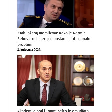
Krah lažnog moralizma: Kako je Nermin
Šehović od „heroja“ postao institucionalni
problem
3. kolovoza 2026.
Akademija pod lupom: Zašto je era Rifata