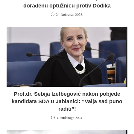
dorađenu optužnicu protiv Dodika
24. kolovoza 2023.
Prof.dr. Sebija Izetbegović nakon pobjede
kandidata SDA u Jablanici: “Valja sad puno
raditi”!
3. studenoga 2024.