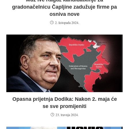
gradonačelnicu Čapljine zadužuje firme pa
osniva nove
2. listopada 2024.
Opasna prijetnja Dodika: Nakon 2. maja će
se sve promijeniti
23. travnja 2024.