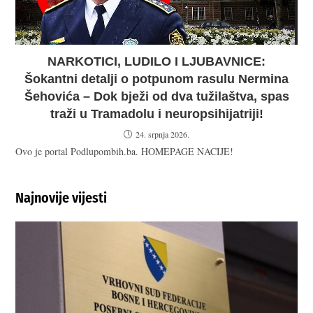
NARKOTICI, LUDILO I LJUBAVNICE:
Šokantni detalji o potpunom rasulu Nermina
Šehovića – Dok bježi od dva tužilaštva, spas
traži u Tramadolu i neuropsihijatriji!
24. srpnja 2026.
Ovo je portal Podlupombih.ba. HOMEPAGE NACIJE!
Najnovije vijesti