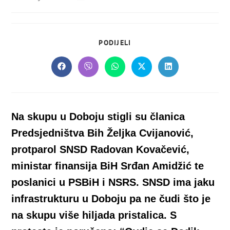
objavljena:
objave:
SHARE
PODIJELI
THIS
CONTENT
Opens
Opens
Opens
Opens
Opens
in
in
in
in
in
a
a
a
a
a
new
new
new
new
new
window
window
window
window
window
Na skupu u Doboju stigli su članica
Predsjedništva Bih Željka Cvijanović,
protparol SNSD Radovan Kovačević,
ministar finansija BiH Srđan Amidžić te
poslanici u PSBiH i NSRS. SNSD ima jaku
infrastrukturu u Doboju pa ne čudi što je
na skupu više hiljada pristalica. S