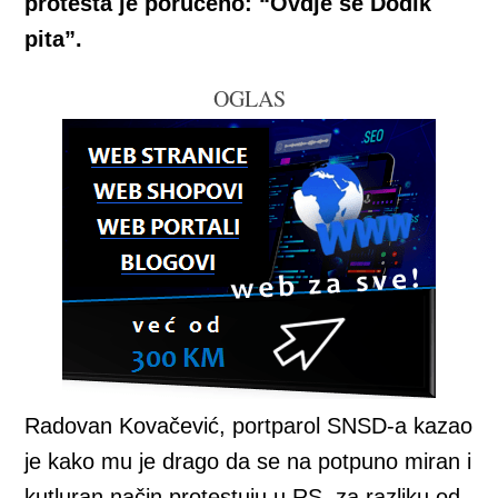
protesta je poručeno: “Ovdje se Dodik
pita”.
OGLAS
Radovan Kovačević, portparol SNSD-a kazao
je kako mu je drago da se na potpuno miran i
kutluran način protestuju u RS, za razliku od