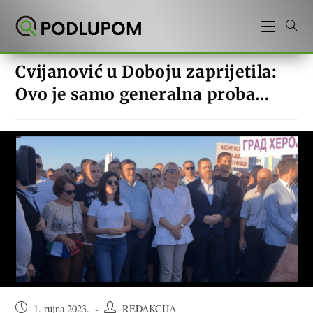
Preskoči
na
sadržaj
Cvijanović u Doboju zaprijetila:
Ovo je samo generalna proba…
Objava
Autor
1. rujna 2023.
REDAKCIJA