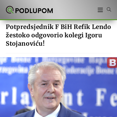
Preskoči
na
sadržaj
Potpredsjednik F BiH Refik Lendo
žestoko odgovorio kolegi Igoru
Stojanoviću!