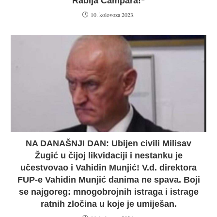
Rabija Čampara!”
10. kolovoza 2023.
NA DANAŠNJI DAN: Ubijen civili Milisav
Žugić u čijoj likvidaciji i nestanku je
učestvovao i Vahidin Munjić! V.d. direktora
FUP-e Vahidin Munjić danima ne spava. Boji
se najgoreg: mnogobrojnih istraga i istrage
ratnih zločina u koje je umiješan.