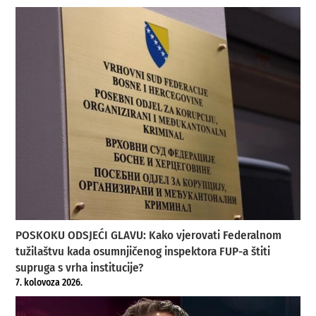
POSKOKU ODSJEĆI GLAVU: Kako vjerovati Federalnom
tužilaštvu kada osumnjičenog inspektora FUP-a štiti
supruga s vrha institucije?
7. kolovoza 2026.