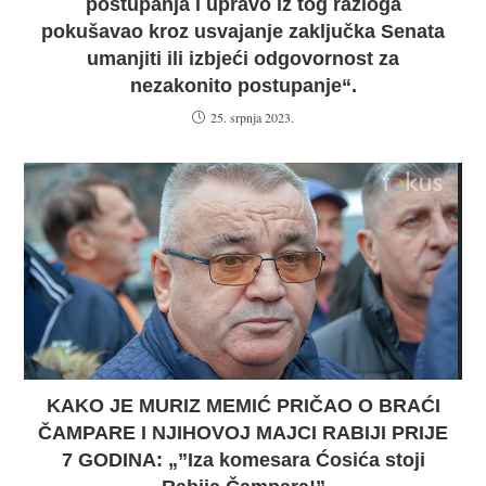
postupanja i upravo iz tog razloga
pokušavao kroz usvajanje zaključka Senata
umanjiti ili izbjeći odgovornost za
nezakonito postupanje“.
25. srpnja 2023.
KAKO JE MURIZ MEMIĆ PRIČAO O BRAĆI
ČAMPARE I NJIHOVOJ MAJCI RABIJI PRIJE
7 GODINA: „”Iza komesara Ćosića stoji