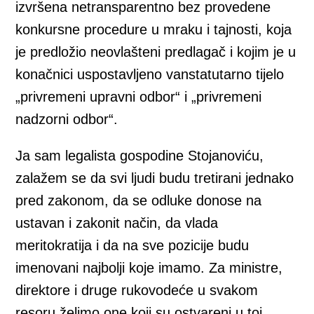
izvršena netransparentno bez provedene
konkursne procedure u mraku i tajnosti, koja
je predložio neovlašteni predlagač i kojim je u
konačnici uspostavljeno vanstatutarno tijelo
„privremeni upravni odbor“ i „privremeni
nadzorni odbor“.
Ja sam legalista gospodine Stojanoviću,
zalažem se da svi ljudi budu tretirani jednako
pred zakonom, da se odluke donose na
ustavan i zakonit način, da vlada
meritokratija i da na sve pozicije budu
imenovani najbolji koje imamo. Za ministre,
direktore i druge rukovodeće u svakom
resoru želimo one koji su ostvareni u toj