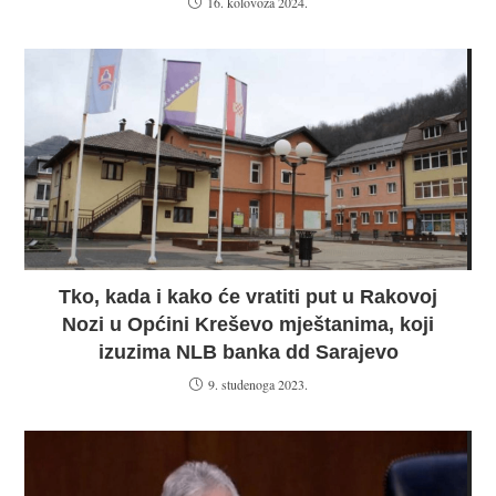
16. kolovoza 2024.
Tko, kada i kako će vratiti put u Rakovoj
Nozi u Općini Kreševo mještanima, koji
izuzima NLB banka dd Sarajevo
9. studenoga 2023.