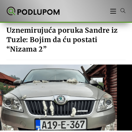
Preskoči
na
sadržaj
Uznemirujuća poruka Sandre iz
Tuzle: Bojim da ću postati
“Nizama 2”