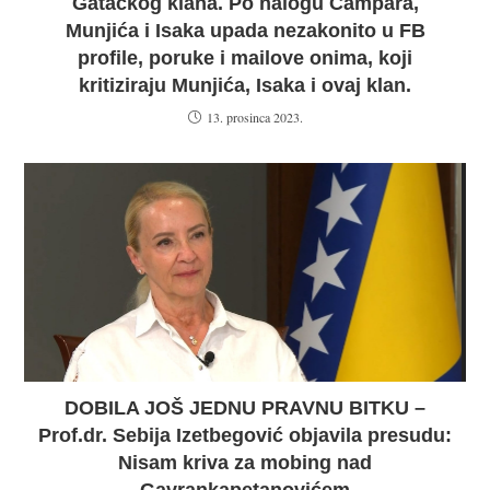
Gatačkog klana. Po nalogu Čampara,
Munjića i Isaka upada nezakonito u FB
profile, poruke i mailove onima, koji
kritiziraju Munjića, Isaka i ovaj klan.
13. prosinca 2023.
DOBILA JOŠ JEDNU PRAVNU BITKU –
Prof.dr. Sebija Izetbegović objavila presudu:
Nisam kriva za mobing nad