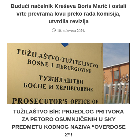
Budući načelnik Kreševa Boris Marić i ostali
vrte prevrama lovu preko rada komisija,
utvrdila revizija
10. kolovoza 2024.
TUŽILAŠTVO BiH: PRIJEDLOG PRITVORA
ZA PETORO OSUMNJIČENIH U SKY
PREDMETU KODNOG NAZIVA “OVERDOSE
2”!