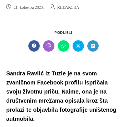
Objava
Autor
21. kolovoza 2023.
REDAKCIJA
objavljena:
objave:
SHARE
PODIJELI
THIS
CONTENT
Opens
Opens
Opens
Opens
Opens
in
in
in
in
in
a
a
a
a
a
new
new
new
new
new
window
window
window
window
window
Sandra Ravlić iz Tuzle je na svom
zvaničnom Facebook profilu ispričala
svoju životnu priču. Naime, ona je na
društvenim mrežama opisala kroz šta
prolazi te objavbila fotografije uništenog
autmobila.