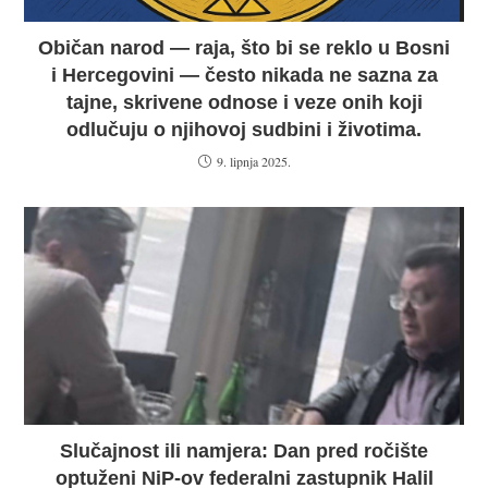
Običan narod — raja, što bi se reklo u Bosni
i Hercegovini — često nikada ne sazna za
tajne, skrivene odnose i veze onih koji
odlučuju o njihovoj sudbini i životima.
9. lipnja 2025.
Slučajnost ili namjera: Dan pred ročište
optuženi NiP-ov federalni zastupnik Halil