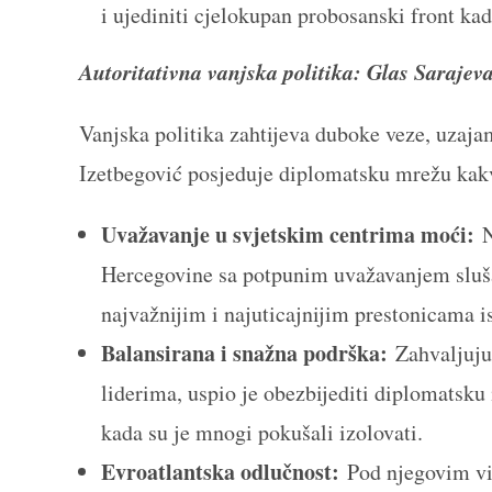
i ujediniti cjelokupan probosanski front kad
Autoritativna vanjska politika: Glas Sarajev
Vanjska politika zahtijeva duboke veze, uzajam
Izetbegović posjeduje diplomatsku mrežu kakv
Uvažavanje u svjetskim centrima moći:
N
Hercegovine sa potpunim uvažavanjem slušaju
najvažnijim i najuticajnijim prestonicama i
Balansirana i snažna podrška:
Zahvaljujuć
liderima, uspio je obezbijediti diplomatsku
kada su je mnogi pokušali izolovati.
Evroatlantska odlučnost:
Pod njegovim viz