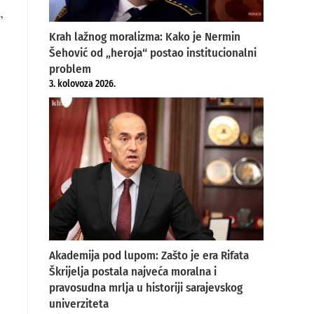
,
Krah lažnog moralizma: Kako je Nermin
Šehović od „heroja“ postao institucionalni
problem
3. kolovoza 2026.
Akademija pod lupom: Zašto je era Rifata
Škrijelja postala najveća moralna i
pravosudna mrlja u historiji sarajevskog
univerziteta