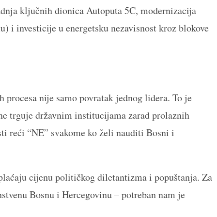
radnja ključnih dionica Autoputa 5C, modernizacija
) i investicije u energetsku nezavisnost kroz blokove
h procesa nije samo povratak jednog lidera. To je
a ne trguje državnim institucijama zarad prolaznih
sti reći “NE” svakome ko želi nauditi Bosni i
aćaju cijenu političkog diletantizma i popuštanja. Za
anstvenu Bosnu i Hercegovinu – potreban nam je