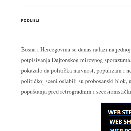
SHARE
PODIJELI
THIS
CONTENT
Bosna i Hercegovina se danas nalazi na jednoj o
potpisivanja Dejtonskog mirovnog sporazuma. 
pokazalo da politička naivnost, populizam i 
političkoj sceni oslabili su probosanski blok,
popuštanja pred retrogradnim i secesionističk