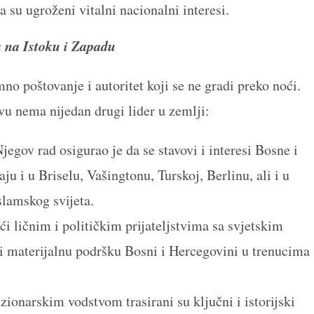
a su ugroženi vitalni nacionalni interesi.
a na Istoku i Zapadu
no poštovanje i autoritet koji se ne gradi preko noći.
u nema nijedan drugi lider u zemlji:
jegov rad osigurao je da se stavovi i interesi Bosne i
 i u Briselu, Vašingtonu, Turskoj, Berlinu, ali i u
slamskog svijeta.
i ličnim i političkim prijateljstvima sa svjetskim
 i materijalnu podršku Bosni i Hercegovini u trenucima
ionarskim vodstvom trasirani su ključni i istorijski