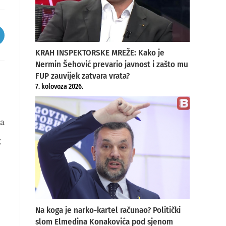
pens
KRAH INSPEKTORSKE MREŽE: Kako je
ew
Nermin Šehović prevario javnost i zašto mu
indow
FUP zauvijek zatvara vrata?
7. kolovoza 2026.
na
g
Na koga je narko-kartel računao? Politički
slom Elmedina Konakovića pod sjenom