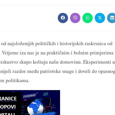
Opens
Opens
Opens
Opens
O
in
in
in
in
in
a
a
a
a
a
new
new
new
new
n
window
window
window
window
w
d najsloženijih političkih i historijskih raskrsnica od
Vrijeme iza nas je na praktičnim i bolnim primjerima
neiskustvo skupo koštaju našu domovinu. Eksperimenti 
 unijeli razdor među patriotske snage i doveli do opasno
im politikama.