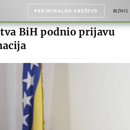
#KRIMINALNO KREŠEVO
BIZNIS
štva BiH podnio prijavu
macija