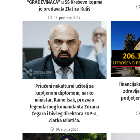
“GRAĐEVINACA” u SS Kreševo kojima
je predavala Zlatica Kuliš
23. prosinca 2023.
Financijsk
Priučeni nekulturni učitelj sa
zdravlja
kupljenom diplomom, narko
podjelje
ministar, Ramo Isak, prozvao
legendarnog komandanta Zorana
Čegara i bivšeg direktora FUP-a,
Zlatka Miletića.
19. srpnja 2024.