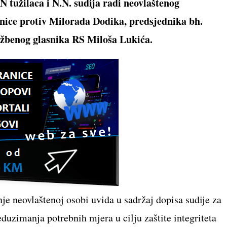
.N tužilaca i N.N. sudija radi neovlaštenog
žnice protiv Milorada Dodika, predsjednika bh.
lužbenog glasnika RS Miloša Lukića.
je neovlaštenoj osobi uvida u sadržaj dopisa sudije za
duzimanja potrebnih mjera u cilju zaštite integriteta