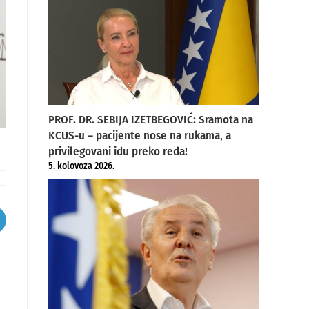
PROF. DR. SEBIJA IZETBEGOVIĆ: Sramota na
KCUS-u – pacijente nose na rukama, a
privilegovani idu preko reda!
5. kolovoza 2026.
pens
ew
indow