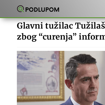
Preskoči
na
sadržaj
Glavni tužilac Tužila
zbog “curenja” infor