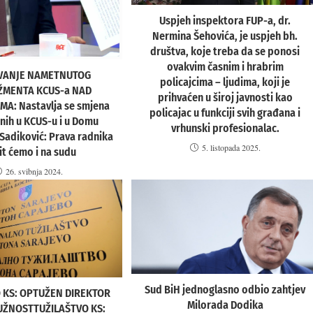
Uspjeh inspektora FUP-a, dr.
Nermina Šehovića, je uspjeh bh.
društva, koje treba da se ponosi
ovakvim časnim i hrabrim
AVANJE NAMETNUTOG
policajcima – ljudima, koji je
MENTA KCUS-a NAD
prihvaćen u široj javnosti kao
MA: Nastavlja se smjena
policajac u funkciji svih građana i
ih u KCUS-u i u Domu
vrhunski profesionalac.
 Sadiković: Prava radnika
5. listopada 2025.
it ćemo i na sudu
26. svibnja 2024.
Sud BiH jednoglasno odbio zahtjev
 KS: OPTUŽEN DIREKTOR
Milorada Dodika
UŽNOSTTUŽILAŠTVO KS: