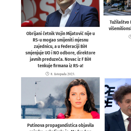
Tužilaštvo
višemilionsk
Obrijani četnik Vojin Mijatović nije u
RS-u mogao smijeniti mjesnu
zajednicu, a u Federaciji BiH
smjenjuje UO i NO odbore, direktore
javnih preduzeća. Novac iz F BiH
tenkuje firmana iz RS-a!
8. listopada 2023.
Putinova propagandistica objavila