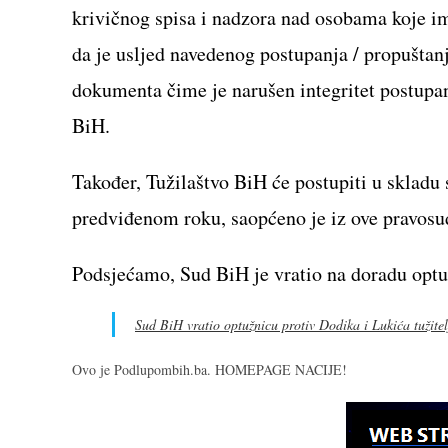
krivičnog spisa i nadzora nad osobama koje im
da je usljed navedenog postupanja / propuštan
dokumenta čime je narušen integritet postupan
BiH.
Također, Tužilaštvo BiH će postupiti u sklad
predviđenom roku, saopćeno je iz ove pravosud
Podsjećamo, Sud BiH je vratio na doradu optu
Sud BiH vratio optužnicu protiv Dodika i Lukića tužite
Ovo je Podlupombih.ba. HOMEPAGE NACIJE!