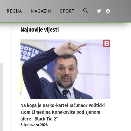
REGIJA
MAGAZIN
SPORT
Toggle
Najnovije vijesti
website
search
Na koga je narko-kartel računao? Politički
slom Elmedina Konakovića pod sjenom
afere “Black Tie 2”
6. kolovoza 2026.