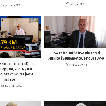
5. rujna 2023.
27. prosinca 2023.
Evo zašto Tužilaštvo BiH tereti
Munjića i Selmanovića, šefove FUP-a
e zloupotrebe i u Domu
23. travnja 2024.
 Čapljina, 206.379 KM
no bez konkursa javne
nabave
10. listopada 2024.