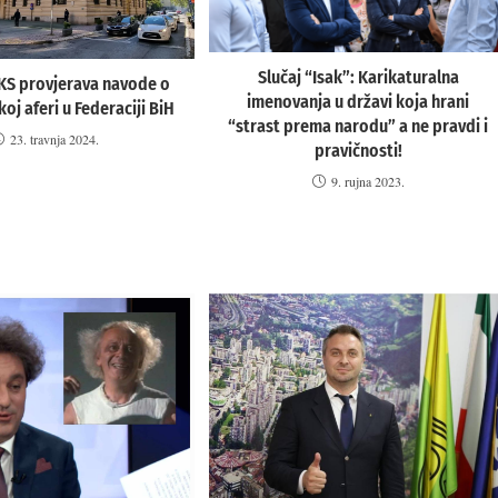
Slučaj “Isak”: Karikaturalna
 KS provjerava navode o
imenovanja u državi koja hrani
oj aferi u Federaciji BiH
“strast prema narodu” a ne pravdi i
23. travnja 2024.
pravičnosti!
9. rujna 2023.