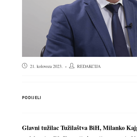
Objava
Autor
21. kolovoza 2023.
REDAKCIJA
objavljena:
objave:
SHARE
PODIJELI
THIS
CONTENT
Glavni tužilac Tužilaštva BiH, Milanko Kaj