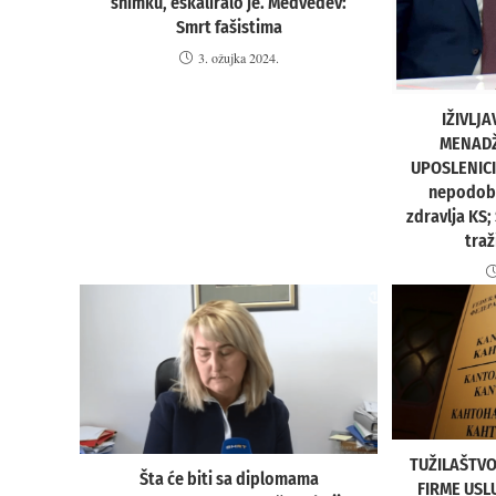
snimku, eskaliralo je. Medvedev:
Smrt fašistima
3. ožujka 2024.
IŽIVLJ
MENADŽ
UPOSLENICI
nepodobn
zdravlja KS;
traž
TUŽILAŠTVO
Šta će biti sa diplomama
FIRME USL