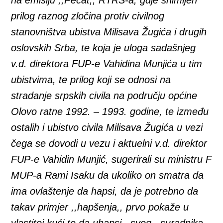
na emisiju ,,Pečat,, RTRS-a, gdje snimljen
prilog raznog zločina protiv civilnog
stanovništva ubistva Milisava Žugića i drugih
oslovskih Srba, te koja je uloga sadašnjeg
v.d. direktora FUP-e Vahidina Munjića u tim
ubistvima, te prilog koji se odnosi na
stradanje srpskih civila na području općine
Olovo ratne 1992. – 1993. godine, te između
ostalih i ubistvo civila Milisava Žugića u vezi
čega se dovodi u vezu i aktuelni v.d. direktor
FUP-e Vahidin Munjić, sugerirali su ministru F
MUP-a Rami Isaku da ukoliko on smatra da
ima ovlaštenje da hapsi, da je potrebno da
takav primjer ,,hapšenja,, prvo pokaže u