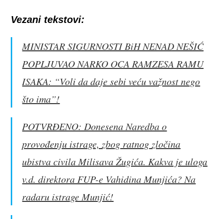
Vezani tekstovi:
MINISTAR SIGURNOSTI BiH NENAD NEŠIĆ
POPLJUVAO NARKO OCA RAMZESA RAMU
ISAKA: “Voli da daje sebi veću važnost nego
što ima”!
POTVRĐENO: Donesena Naredba o
provođenju istrage, zbog ratnog zločina
ubistva civila Milisava Žugića. Kakva je uloga
v.d. direktora FUP-e Vahidina Munjića? Na
radaru istrage Munjić!