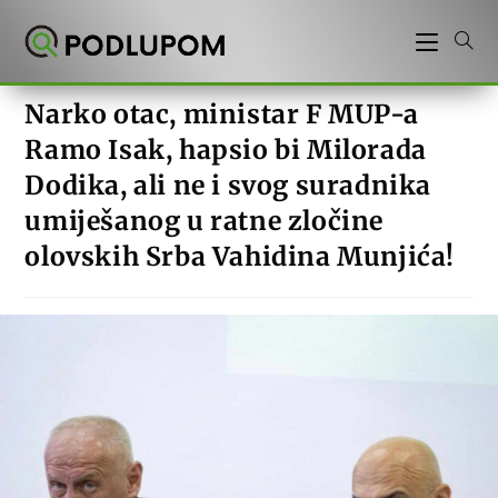
Preskoči
na
sadržaj
Narko otac, ministar F MUP-a
Ramo Isak, hapsio bi Milorada
Dodika, ali ne i svog suradnika
umiješanog u ratne zločine
olovskih Srba Vahidina Munjića!