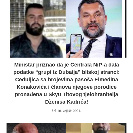
Ministar priznao da je Centrala NiP-a dala
podatke “grupi iz Dubaija” bliskoj stranci:
Ceduljica sa brojevima pasoša Elmedina
Konakovića i članova njegove porodice
pronađena u Skyu Titovog tjelohranitelja
Dženisa Kadrića!
16. veljače 2024.