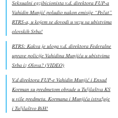
Seksualni egzibicionista v.d. direktora FUP-a
Vahidin Munjić poludio nakon emisije “Pečat”
RTRS-a, u kojem se dovodi u vezu sa ubistvima
olovskih Srba!
RTRS: Kakva je uloga v.d. direktora Federalne
uprave policije Vahidina Munjića u ubistvima
Srba iz Olova? (VIDEO)
V.d direktora FUP-e Vahidin Munjić i Ensad
Korman su predmetom obrade u Tužilaštva KS
u više predmeta. Kormana i Munjića istražuje
i Tužilaštvo BiH!