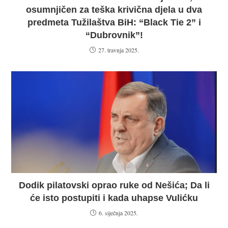
osumnjičen za teška krivična djela u dva
predmeta Tužilaštva BiH: “Black Tie 2” i
“Dubrovnik”!
27. travnja 2025.
Dodik pilatovski oprao ruke od Nešića; Da li
će isto postupiti i kada uhapse Vulićku
6. siječnja 2025.