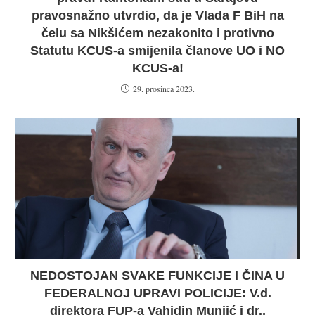
pravosnažno utvrdio, da je Vlada F BiH na
čelu sa Nikšićem nezakonito i protivno
Statutu KCUS-a smijenila članove UO i NO
KCUS-a!
29. prosinca 2023.
NEDOSTOJAN SVAKE FUNKCIJE I ČINA U
FEDERALNOJ UPRAVI POLICIJE: V.d.
direktora FUP-a Vahidin Munjić i dr.,