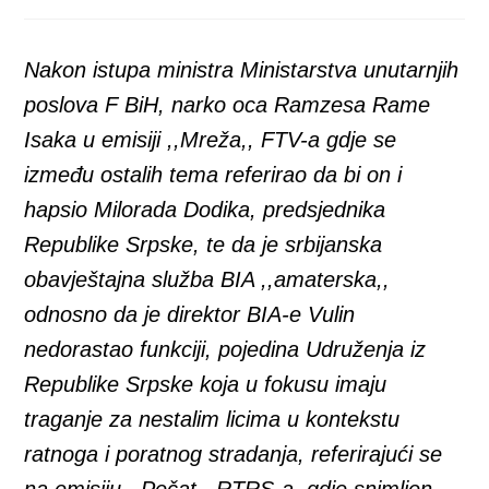
a
a
a
a
a
new
new
new
new
new
window
window
window
window
window
Nakon istupa ministra Ministarstva unutarnjih
poslova F BiH, narko oca Ramzesa Rame
Isaka u emisiji ,,Mreža,, FTV-a gdje se
između ostalih tema referirao da bi on i
hapsio Milorada Dodika, predsjednika
Republike Srpske, te da je srbijanska
obavještajna služba BIA ,,amaterska,,
odnosno da je direktor BIA-e Vulin
nedorastao funkciji, pojedina Udruženja iz
Republike Srpske koja u fokusu imaju
traganje za nestalim licima u kontekstu
ratnoga i poratnog stradanja, referirajući se