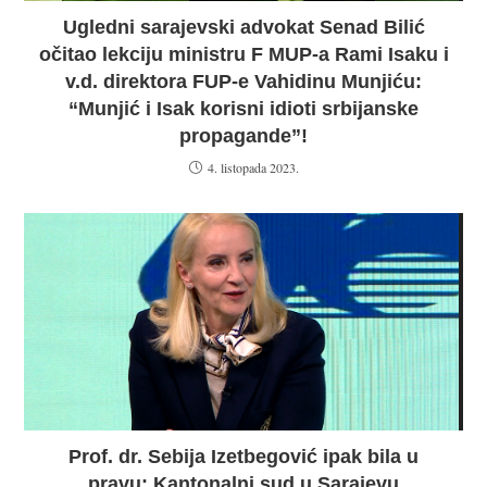
Ugledni sarajevski advokat Senad Bilić
očitao lekciju ministru F MUP-a Rami Isaku i
v.d. direktora FUP-e Vahidinu Munjiću:
“Munjić i Isak korisni idioti srbijanske
propagande”!
4. listopada 2023.
Prof. dr. Sebija Izetbegović ipak bila u
pravu: Kantonalni sud u Sarajevu