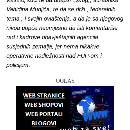
vlastitoj kući te da uhapsi ,,svog,, suradnika
Vahidina Munjića, te da se drži ,,federalnih
tema,, i svojih ovlaštenja, a da je sa njegovog
nivoa uopće neumjesno da isti komentariše
rad i kadrove obavještajnih agencija
susjednih zemalja, jer nema nikakve
operativne nadležnosti nad FUP-om
i
policijom
.
OGLAS