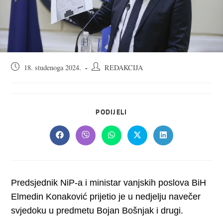
Objava
Autor
18. studenoga 2024.
REDAKCIJA
objavljena:
objave:
SHARE
PODIJELI
THIS
CONTENT
Opens
Opens
Opens
Opens
Opens
in
in
in
in
in
a
a
a
a
a
new
new
new
new
new
window
window
window
window
window
Predsjednik NiP-a i ministar vanjskih poslova BiH
Elmedin Konaković prijetio je u nedjelju navečer
svjedoku u predmetu Bojan Bošnjak i drugi.