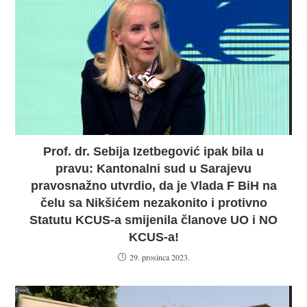
Prof. dr. Sebija Izetbegović ipak bila u
pravu: Kantonalni sud u Sarajevu
pravosnažno utvrdio, da je Vlada F BiH na
čelu sa Nikšićem nezakonito i protivno
Statutu KCUS-a smijenila članove UO i NO
KCUS-a!
29. prosinca 2023.