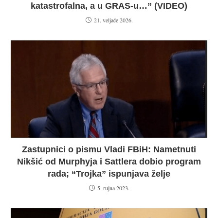
katastrofalna, a u GRAS-u…” (VIDEO)
21. veljače 2026.
Zastupnici o pismu Vladi FBiH: Nametnuti
Nikšić od Murphyja i Sattlera dobio program
rada; “Trojka” ispunjava želje
5. rujna 2023.