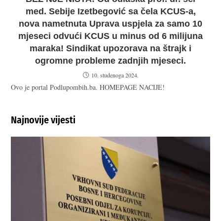
med. Sebije Izetbegović sa čela KCUS-a,
nova nametnuta Uprava uspjela za samo 10
mjeseci odvući KCUS u minus od 6 milijuna
maraka! Sindikat upozorava na štrajk i
ogromne probleme zadnjih mjeseci.
10. studenoga 2024.
Ovo je portal Podlupombih.ba. HOMEPAGE NACIJE!
Najnovije vijesti