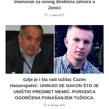
imenovan za novog direktora zatvora u
Zenici
7. rujna 2023.
Gdje je i šta radi tužilac Ćazim
Hasanspahić: UHINJIO SE NAKON ŠTO JE
UNIŠTIO PREDMET MEMIĆ. PORODICA
OGORČENA PONAŠANJEM TUŽIOCA.
9. travnja 2026.