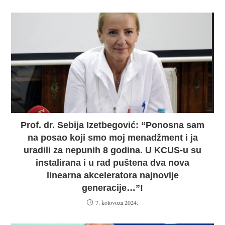
Prof. dr. Sebija Izetbegović: “Ponosna sam
na posao koji smo moj menadžment i ja
uradili za nepunih 8 godina. U KCUS-u su
instalirana i u rad puštena dva nova
linearna akceleratora najnovije
generacije…”!
7. kolovoza 2024.