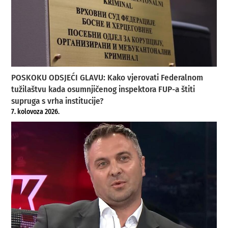
POSKOKU ODSJEĆI GLAVU: Kako vjerovati Federalnom
tužilaštvu kada osumnjičenog inspektora FUP-a štiti
supruga s vrha institucije?
7. kolovoza 2026.