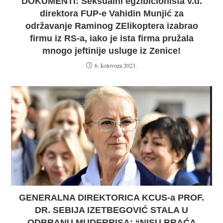
DOKUMENTI: Seksualni egzibicionista v.d.
direktora FUP-e Vahidin Munjić za
održavanje Raminog ZElikoptera izabrao
firmu iz RS-a, iako je ista firma pružala
mnogo jeftinije usluge iz Zenice!
6. kolovoza 2023.
GENERALNA DIREKTORICA KCUS-a PROF.
DR. SEBIJA IZETBEGOVIĆ STALA U
ODBRANU MUDERRISA: “NISU BRAĆA