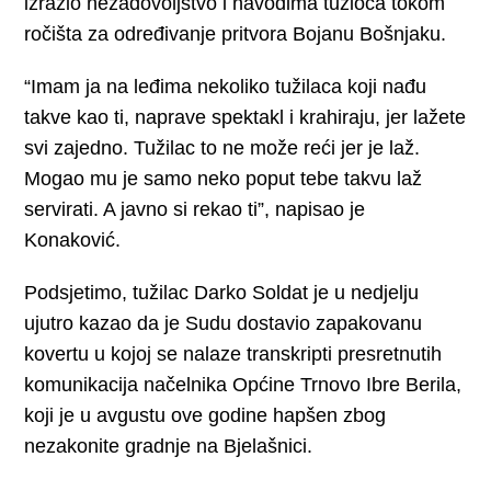
izrazio nezadovoljstvo i navodima tužioca tokom
ročišta za određivanje pritvora Bojanu Bošnjaku.
“Imam ja na leđima nekoliko tužilaca koji nađu
takve kao ti, naprave spektakl i krahiraju, jer lažete
svi zajedno. Tužilac to ne može reći jer je laž.
Mogao mu je samo neko poput tebe takvu laž
servirati. A javno si rekao ti”, napisao je
Konaković.
Podsjetimo, tužilac Darko Soldat je u nedjelju
ujutro kazao da je Sudu dostavio zapakovanu
kovertu u kojoj se nalaze transkripti presretnutih
komunikacija načelnika Općine Trnovo Ibre Berila,
koji je u avgustu ove godine hapšen zbog
nezakonite gradnje na Bjelašnici.