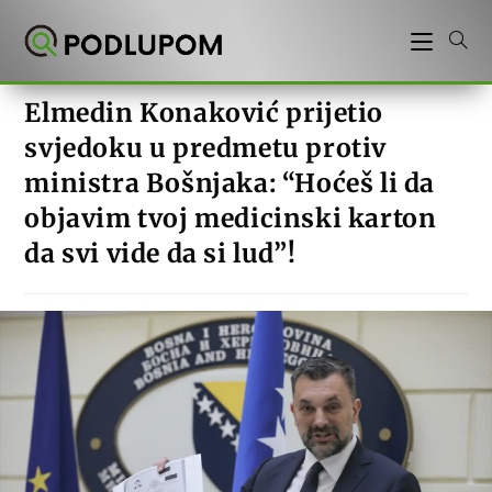
Preskoči
na
sadržaj
Elmedin Konaković prijetio
svjedoku u predmetu protiv
ministra Bošnjaka: “Hoćeš li da
objavim tvoj medicinski karton
da svi vide da si lud”!