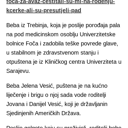
foca-za-avaz-cestitali-su-mi-na-rodenju-
kcerke-ali-su-presutjeli-pad
Beba iz Trebinja, koja je poslije porođaja pala
na pod medicinskom osoblju Univerzitetske
bolnice Foča i zadobila teške povrede glave,
u stabilnom je zdravstvenom stanju i
otpuštena je iz Kliničkog centra Univerziteta u
Sarajevu.
Beba Jelena Vesić, puštena je na kućno
liječenje i brigu o njoj sada vode roditelji
Jovana i Danijel Vesić, koji je državljanin
Sjedinjenih Američkih Država.
Poslije golgote koju su preživjeli, roditelji bebe