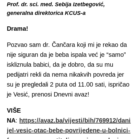
Prof. dr. sci. med. Sebija Izetbegović,
generalna direktorica KCUS-a
Drama!
Pozvao sam dr. Čančara koji mi je rekao da
nije siguran da je beba ispala već je “samo”
iskliznula babici, da je dobro, da su mu
pedijatri rekli da nema nikakvih povreda jer
su je pregledali 2 puta od 11.00 sati, ispričao
je Vesić, prenosi Dnevni avaz!
VIŠE
NA
:
https://avaz.ba/vijesti/bih/769912/dani
jel-vesic-otac-bebe-povrijedene-u-bolnici-