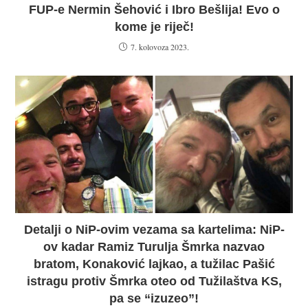
FUP-e Nermin Šehović i Ibro Bešlija! Evo o
kome je riječ!
7. kolovoza 2023.
Detalji o NiP-ovim vezama sa kartelima: NiP-
ov kadar Ramiz Turulja Šmrka nazvao
bratom, Konaković lajkao, a tužilac Pašić
istragu protiv Šmrka oteo od Tužilaštva KS,
pa se “izuzeo”!