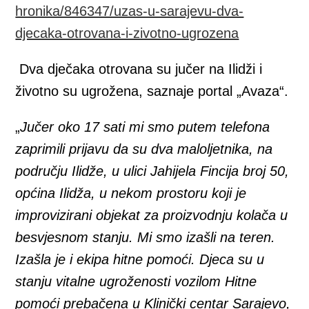
hronika/846347/uzas-u-sarajevu-dva-
djecaka-otrovana-i-zivotno-ugrozena
Dva dječaka otrovana su jučer na Ilidži i
životno su ugrožena, saznaje portal „Avaza“.
„
Jučer oko 17 sati mi smo putem telefona
zaprimili prijavu da su dva maloljetnika, na
području Ilidže, u ulici Jahijela Fincija broj 50,
općina Ilidža, u nekom prostoru koji je
improvizirani objekat za proizvodnju kolača u
besvjesnom stanju. Mi smo izašli na teren.
Izašla je i ekipa hitne pomoći. Djeca su u
stanju vitalne ugroženosti vozilom Hitne
pomoći prebačena u Klinički centar Sarajevo,