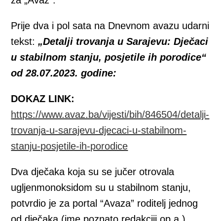
Prije dva i pol sata na Dnevnom avazu udarni
tekst:
„Detalji trovanja u Sarajevu: Dječaci
u stabilnom stanju, posjetile ih porodice“
od 28.07.2023. godine:
DOKAZ LINK:
https://www.avaz.ba/vijesti/bih/846504/detalji-
trovanja-u-sarajevu-djecaci-u-stabilnom-
stanju-posjetile-ih-porodice
Dva dječaka koja su se jučer otrovala
ugljenmonoksidom su u stabilnom stanju,
potvrdio je za portal “Avaza” roditelj jednog
od dječaka (ime poznato redakciji op.a.)