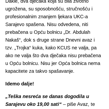
Dakle, dva dječaka koja su bila životno
ugrožena, su sposobnošću, stručnošću i
profesionalnim znanjem ljekara UKC-a
Sarajevo spašena. Nisu odvedena, niti
prebačena u Opću bolnicu „Dr. Abdulah
Nakaš“, dok s druge strane Dnevni avaz i
tzv. „Trojka“ kuka, kako KCUS ne valja, pa
ako ne valja što dva dječaka nisu prebačena
u Opću bolnicu. Nisu jer Opća bolnica nema
kapacitete za takvo spašavanje.
Idemo dalje!
„Teška nesreća se danas dogodila u
Sarajevu oko 19,00 sati“
– piše Avaz, te