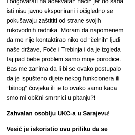
i odgovarati na adekvatan način jer do sada
isti nisu javno eksponirani i očigledno se
pokušavaju zaštititi od strane svojih
rukovodnih radnika. Moram da napomenem
da me nije kontaktirao niko od “čelnih” ljudi
naše države, Foče i Trebinja i da je izgleda
taj pad bebe problem samo moje porodice.
Bas me zanima da li bi se ovako postupalo
da je ispušteno dijete nekog funkcionera ili
“bitnog” čovjeka ili je to ovako samo kada
smo mi obični smrtnici u pitanju?!
Zahvalan osoblju UKC-a u Sarajevu
!
Vesić je iskoristio ovu priliku da se