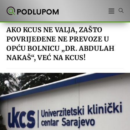
Preskoči
na
sadržaj
AKO KCUS NE VALJA, ZAŠTO
POVRIJEĐENE NE PREVOZE U
OPĆU BOLNICU „DR. ABDULAH
NAKAŠ“, VEĆ NA KCUS!