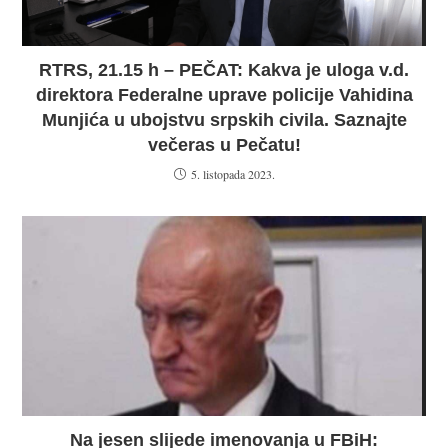
RTRS, 21.15 h – PEČAT: Kakva je uloga v.d.
direktora Federalne uprave policije Vahidina
Munjića u ubojstvu srpskih civila. Saznajte
večeras u Pečatu!
5. listopada 2023.
Na jesen slijede imenovanja u FBiH: