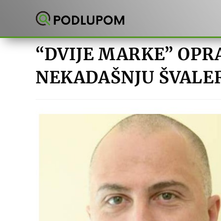
Preskoči
na
sadržaj
“DVIJE MARKE” OPR
NEKADAŠNJU ŠVALE