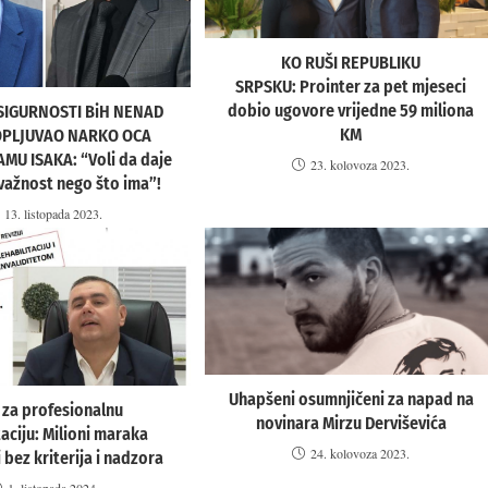
KO RUŠI REPUBLIKU
SRPSKU: Prointer za pet mjeseci
dobio ugovore vrijedne 59 miliona
SIGURNOSTI BiH NENAD
KM
OPLJUVAO NARKO OCA
MU ISAKA: “Voli da daje
23. kolovoza 2023.
 važnost nego što ima”!
13. listopada 2023.
Uhapšeni osumnjičeni za napad na
 za profesionalnu
novinara Mirzu Derviševića
taciju: Milioni maraka
24. kolovoza 2023.
 bez kriterija i nadzora
1. listopada 2024.