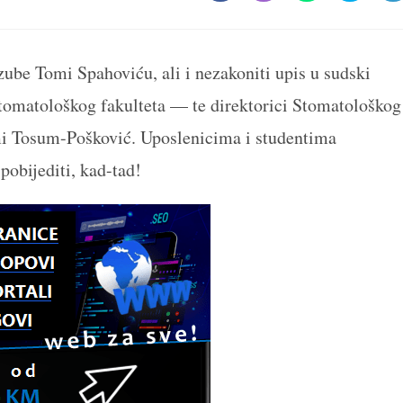
in
in
in
in
in
a
a
a
a
a
new
new
new
new
n
window
window
window
window
w
zube Tomi Spahoviću, ali i nezakoniti upis u sudski
omatološkog fakulteta — te direktorici Stomatološkog
lmi Tosum-Pošković. Uposlenicima i studentima
pobijediti, kad-tad!