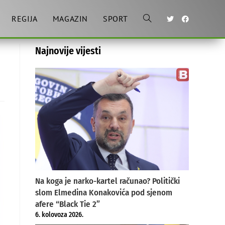
REGIJA
MAGAZIN
SPORT
Toggle
Najnovije vijesti
website
search
Na koga je narko-kartel računao? Politički
slom Elmedina Konakovića pod sjenom
afere “Black Tie 2”
6. kolovoza 2026.