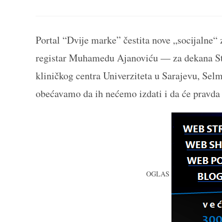
THIS
CONTENT
Portal “Dvije marke” čestita nove „socijalne“ 
registar Muhamedu Ajanoviću — za dekana St
kliničkog centra Univerziteta u Sarajevu, Se
obećavamo da ih nećemo izdati i da će pravda 
OGLAS