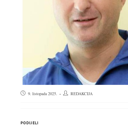
Objava
Autor
9. listopada 2025.
REDAKCIJA
objavljena:
objave:
SHARE
PODIJELI