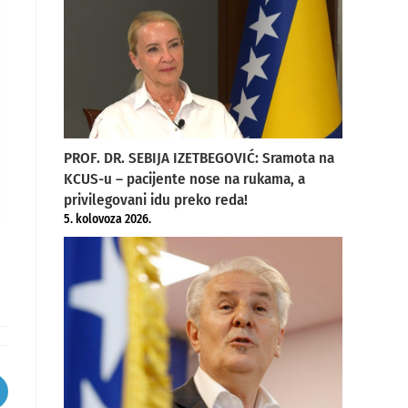
PROF. DR. SEBIJA IZETBEGOVIĆ: Sramota na
KCUS-u – pacijente nose na rukama, a
privilegovani idu preko reda!
5. kolovoza 2026.
pens