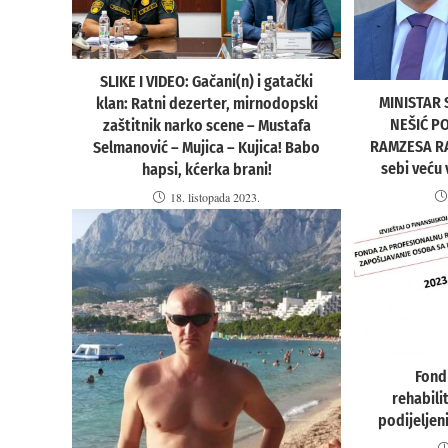
SLIKE I VIDEO: Gačani(n) i gatački
MINISTAR 
klan: Ratni dezerter, mirnodopski
NEŠIĆ P
zaštitnik narko scene – Mustafa
RAMZESA RA
Selmanović – Mujica – Kujica! Babo
sebi veću
hapsi, kćerka brani!
18. listopada 2023.
Fond
rehabili
podijeljeni