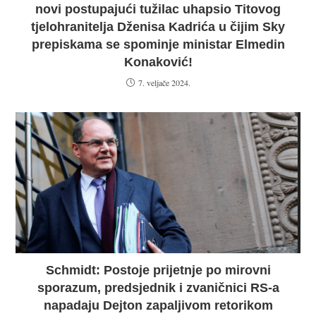
novi postupajući tužilac uhapsio Titovog
tjelohranitelja Dženisa Kadrića u čijim Sky
prepiskama se spominje ministar Elmedin
Konaković!
7. veljače 2024.
Schmidt: Postoje prijetnje po mirovni
sporazum, predsjednik i zvaničnici RS-a
napadaju Dejton zapaljivom retorikom