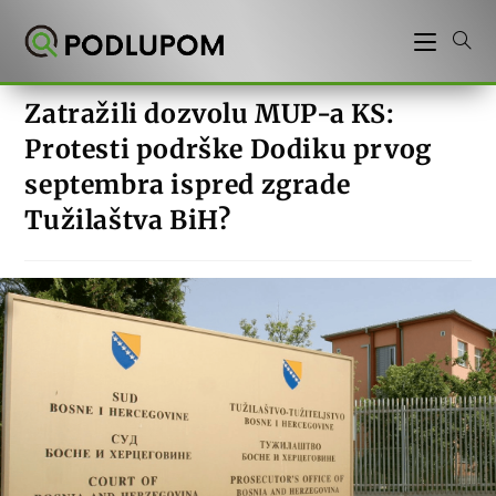
Preskoči
na
sadržaj
Zatražili dozvolu MUP-a KS:
Protesti podrške Dodiku prvog
septembra ispred zgrade
Tužilaštva BiH?