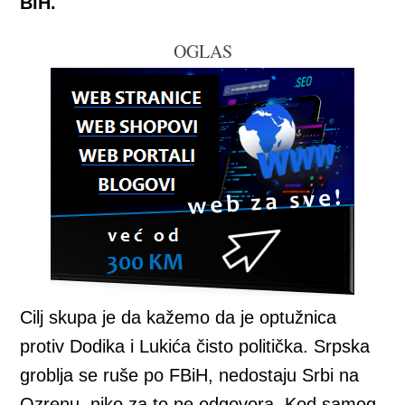
BiH.
OGLAS
Cilj skupa je da kažemo da je optužnica
protiv Dodika i Lukića čisto politička. Srpska
groblja se ruše po FBiH, nedostaju Srbi na
Ozrenu, niko za to ne odgovora. Kod samog