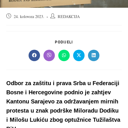
Objava
Autor
24. kolovoza 2023.
REDAKCIJA
objavljena:
objave:
SHARE
PODIJELI
THIS
CONTENT
Opens
Opens
Opens
Opens
Opens
in
in
in
in
in
a
a
a
a
a
new
new
new
new
new
window
window
window
window
window
Odbor za zaštitu i prava Srba u Federaciji
Bosne i Hercegovine podnio je zahtjev
Kantonu Sarajevo za održavanjem mirnih
protesta u znak podrške Miloradu Dodiku
i Milošu Lukiću zbog optužnice Tužilaštva