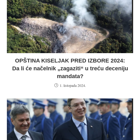
OPŠTINA KISELJAK PRED IZBORE 2024:
Da li će načelnik „zagaziti“ u treću deceniju
mandata?
1. listopada 2024.