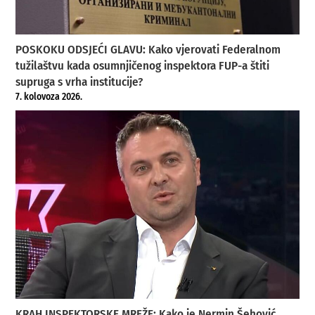
POSKOKU ODSJEĆI GLAVU: Kako vjerovati Federalnom
tužilaštvu kada osumnjičenog inspektora FUP-a štiti
supruga s vrha institucije?
7. kolovoza 2026.
KRAH INSPEKTORSKE MREŽE: Kako je Nermin Šehović