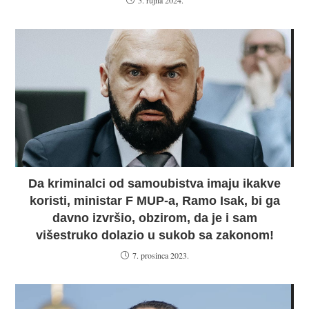
5. rujna 2024.
Da kriminalci od samoubistva imaju ikakve
koristi, ministar F MUP-a, Ramo Isak, bi ga
davno izvršio, obzirom, da je i sam
višestruko dolazio u sukob sa zakonom!
7. prosinca 2023.