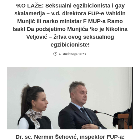
‘KO LAŽE: Seksualni egzibicionista i gay
skalamerija – v.d. direktora FUP-e Vahidin
Munjić ili narko ministar F MUP-a Ramo
Isak! Da podsjetimo Munjića ‘ko je Nikolina
Veljović – žrtva ovog seksualnog
egzibicioniste!
4. studenoga 2023.
Dr. sc. Nermin Šehović, inspektor FUP-a: