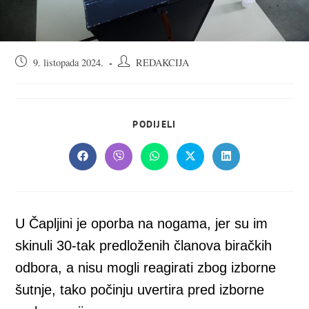
Objava
Autor
9. listopada 2024.
REDAKCIJA
objavljena:
objave:
SHARE
PODIJELI
THIS
CONTENT
Opens
Opens
Opens
Opens
Opens
in
in
in
in
in
a
a
a
a
a
new
new
new
new
new
window
window
window
window
window
U Čapljini je oporba na nogama, jer su im
skinuli 30-tak predloženih članova biračkih
odbora, a nisu mogli reagirati zbog izborne
šutnje, tako počinju uvertira pred izborne