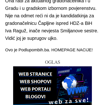
Ona radi za aktualnog gradonačelnika i u
Gradu i u gradskom izbornom povjerenstvu.
Nije na odmet reći ni da je kandidatkinja za
gradonačelnicu Čapljine ispred HDZ-a BiH
Iva Raguž, inače nevjesta Smiljanove sestre.
Vidić joj je suprugov ujko.
Ovo je Podlupombih.ba. HOMEPAGE NACIJE!
OGLAS