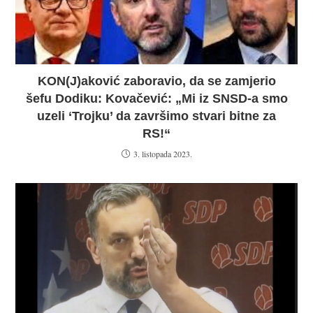
KON(J)aković zaboravio, da se zamjerio
šefu Dodiku: Kovačević: „Mi iz SNSD-a smo
uzeli ‘Trojku’ da završimo stvari bitne za
RS!“
3. listopada 2023.