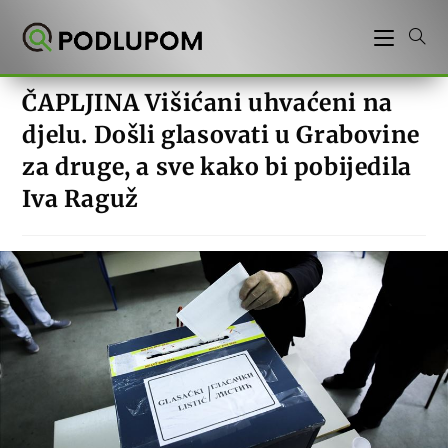
Preskoči
na
sadržaj
ČAPLJINA Višićani uhvaćeni na
djelu. Došli glasovati u Grabovine
za druge, a sve kako bi pobijedila
Iva Raguž