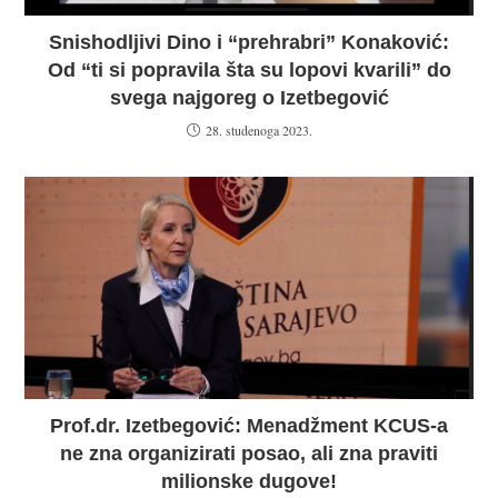
Snishodljivi Dino i “prehrabri” Konaković:
Od “ti si popravila šta su lopovi kvarili” do
svega najgoreg o Izetbegović
28. studenoga 2023.
Prof.dr. Izetbegović: Menadžment KCUS-a
ne zna organizirati posao, ali zna praviti
milionske dugove!