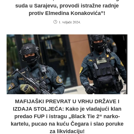
suda u Sarajevu, provodi istražne radnje
protiv Elmedina Konakovića”!
1. veljače 2024.
MAFIJAŠKI PREVRAT U VRHU DRŽAVE I
IZDAJA STOLJEĆA: Kako je vladajući klan
predao FUP i istragu „Black Tie 2“ narko-
kartelu, pucao na kuću Čegara i slao poruke
za likvidaciju!