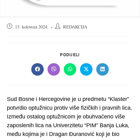
Objava
Autor
13. kolovoza 2024.
REDAKCIJA
objavljena:
objave:
SHARE
PODIJELI
THIS
CONTENT
Opens
Opens
Opens
Opens
Opens
in
in
in
in
in
a
a
a
a
a
new
new
new
new
new
window
window
window
window
window
Sud Bosne i Hercegovine je u predmetu “Klaster”
potvrdio optužnicu protiv više fizičkih i pravnih lica.
Između ostalog optužnicom je obuhvaćeno više
zaposlenih lica na Univerzitetu “PIM” Banja Luka,
među kojima je i Dragan Đuranović koji je bio