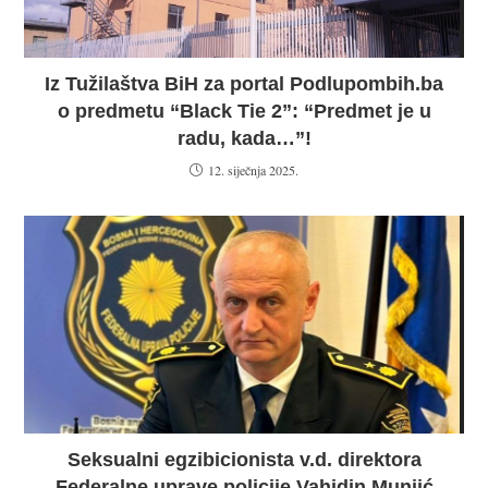
Iz Tužilaštva BiH za portal Podlupombih.ba
o predmetu “Black Tie 2”: “Predmet je u
radu, kada…”!
12. siječnja 2025.
Seksualni egzibicionista v.d. direktora
Federalne uprave policije Vahidin Munjić