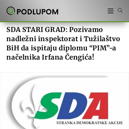
Preskoči
na
sadržaj
SDA STARI GRAD: Pozivamo
nadležni inspektorat i Tužilaštvo
BiH da ispitaju diplomu “PIM”-a
načelnika Irfana Čengića!