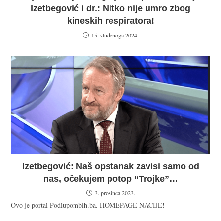
Izetbegović i dr.: Nitko nije umro zbog
kineskih respiratora!
15. studenoga 2024.
Izetbegović: Naš opstanak zavisi samo od
nas, očekujem potop “Trojke”…
3. prosinca 2023.
Ovo je portal Podlupombih.ba. HOMEPAGE NACIJE!