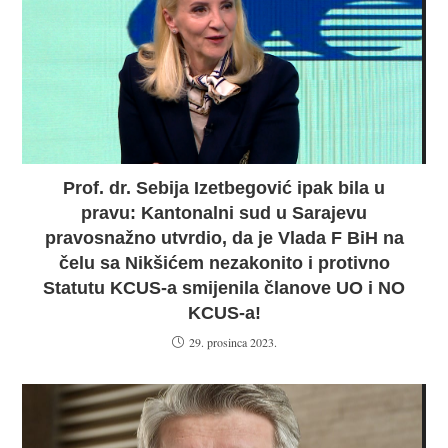
Prof. dr. Sebija Izetbegović ipak bila u
pravu: Kantonalni sud u Sarajevu
pravosnažno utvrdio, da je Vlada F BiH na
čelu sa Nikšićem nezakonito i protivno
Statutu KCUS-a smijenila članove UO i NO
KCUS-a!
29. prosinca 2023.