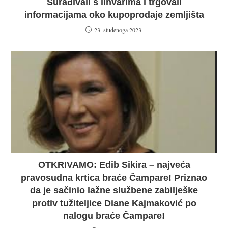
Surađivali s lihvarima i trgovali
informacijama oko kupoprodaje zemljišta
23. studenoga 2023.
OTKRIVAMO: Edib Sikira – najveća
pravosudna krtica braće Čampare! Priznao
da je sačinio lažne službene zabilješke
protiv tužiteljice Diane Kajmaković po
nalogu braće Čampare!