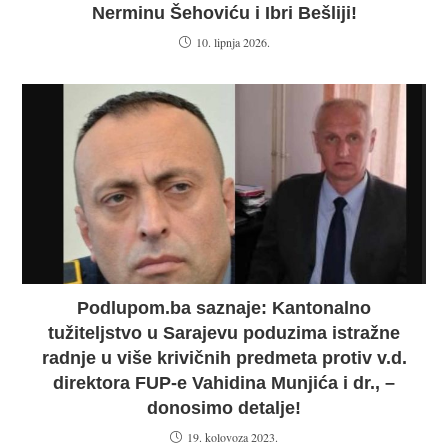
Nerminu Šehoviću i Ibri Bešliji!
10. lipnja 2026.
Podlupom.ba saznaje: Kantonalno
tužiteljstvo u Sarajevu poduzima istražne
radnje u više krivičnih predmeta protiv v.d.
direktora FUP-e Vahidina Munjića i dr., –
donosimo detalje!
19. kolovoza 2023.