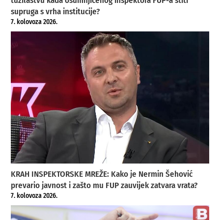
tužilaštvu kada osumnjičenog inspektora FUP-a štiti
supruga s vrha institucije?
7. kolovoza 2026.
KRAH INSPEKTORSKE MREŽE: Kako je Nermin Šehović
prevario javnost i zašto mu FUP zauvijek zatvara vrata?
7. kolovoza 2026.