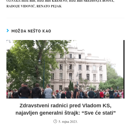
OZNAKE:
HDZ BIH
,
HDZ BIH KREŠEVO
,
HDZ BIH SREDIŠNJA BOSNA
,
RADOJE VIDOVIĆ
,
RENATO PEJAK
MOŽDA NEŠTO KAO
Zdravstveni radnici pred Vladom KS,
najavljen generalni štrajk: “Sve će stati”
5. rujna 2023.