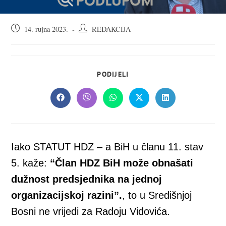
Objava
Autor
14. rujna 2023.
REDAKCIJA
objavljena:
objave:
SHARE
PODIJELI
THIS
CONTENT
Opens
Opens
Opens
Opens
Opens
in
in
in
in
in
a
a
a
a
a
new
new
new
new
new
window
window
window
window
window
Iako STATUT HDZ – a BiH u članu 11. stav
5. kaže:
“Član HDZ BiH može obnašati
dužnost predsjednika na jednoj
organizacijskoj razini”.
, to u Središnjoj
Bosni ne vrijedi za Radoju Vidovića.