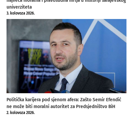
najveća moralna i pravosudna mrlja u historiji sarajevskog
univerziteta
3. kolovoza 2026.
Politička karijera pod sjenom afera: Zašto Semir Efendić
ne može biti moralni autoritet za Predsjedništvo BiH
2. kolovoza 2026.