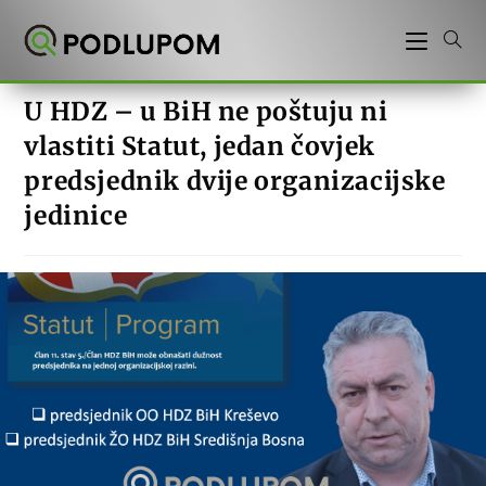
Preskoči
na
sadržaj
U HDZ – u BiH ne poštuju ni
vlastiti Statut, jedan čovjek
predsjednik dvije organizacijske
jedinice