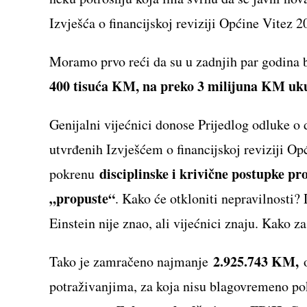
Izvješća o financijskoj reviziji Općine Vitez 2
Moramo prvo reći da su u zadnjih par godina b
400 tisuća KM, na preko 3 milijuna KM uk
Genijalni vijećnici donose Prijedlog odluke o 
utvrđenih Izvješćem o financijskoj reviziji O
disciplinske i krivične postupke pr
pokrenu
„propuste“
. Kako će otkloniti nepravilnosti?
Einstein nije znao, ali vijećnici znaju. Kako za
2.925.743 KM,
Tako je zamračeno najmanje
o
potraživanjima, za koja nisu blagovremeno pok