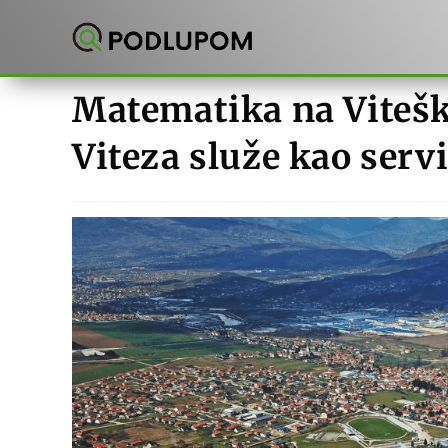
Preskoči
na
sadržaj
Matematika na Vitešk
Viteza služe kao ser