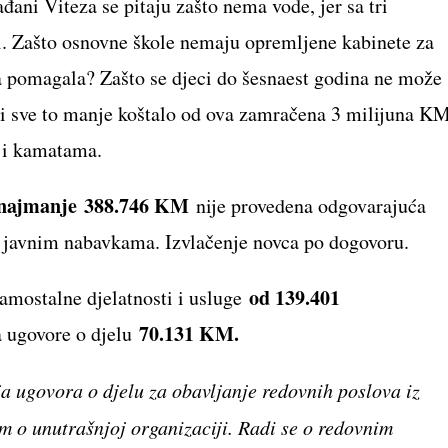
ađani Viteza se pitaju zašto nema vode, jer sa tri
ti. Zašto osnovne škole nemaju opremljene kabinete za
 pomagala? Zašto se djeci do šesnaest godina ne može
i sve to manje koštalo od ova zamračena 3 milijuna KM
 i kamatama.
najmanje
388.746 KM
nije provedena odgovarajuća
o javnim nabavkama. Izvlačenje novca po dogovoru.
od 139.401
samostalne djelatnosti i usluge
70.131 KM.
a ugovore o djelu
a ugovora o djelu za obavljanje redovnih poslova iz
om o unutrašnjoj organizaciji. Radi se o redovnim