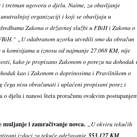
 i tretman ugovora o djelu. Naime, za obavljanje
unutrašnjoj organizaciji i koji se obavljaju u
 odredbama Zakona o državnoj službi u FBiH i Zakona o
 FBiH.“ „U odabranom uzorku utvrdili smo da obračun
u komisijama u iznosu od najmanje 27.068 KM, nije
osti, kako je propisano Zakonom o porezu na dohodak 
ohodak kao i Zakonom o doprinosima i Pravilnikom o
 čega nisu obračunati i uplaćeni propisani porez i
ra o djelu i nanosi šteta proračunu ovakvim postupanje
ove muljanje i zamračivanje novca.
„
U okviru tekućih
553.127 KM
entirani izdaci za tekuće održavanje
,