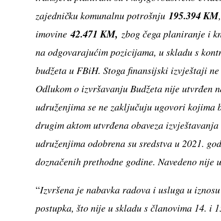
195.394 KM
zajedničku komunalnu potrošnju
42.471 KM,
imovine
zbog čega planiranje i kn
na odgovarajućim pozicijama, u skladu s kontn
budžeta u FBiH. Stoga finansijski izvještaji n
Odlukom o izvršavanju Budžeta nije utvrđen n
udruženjima se ne zaključuju ugovori kojima b
drugim aktom utvrđena obaveza izvještavanja
udruženjima odobrena su sredstva u 2021. god
doznačenih prethodne godine. Navedeno nije 
“
Izvršena je nabavka radova i usluga u iznos
postupka, što nije u skladu s članovima 14. i