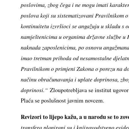
poslovima, zbog čega i ne mogu imati karakter
poslova koji su sistematizovani Pravilnikom o 
kontinuitetu izvršioci se angažuju u skladu s
namještenicima u organima državne službe u
naknada zaposlenicima, po osnovu angažmana 
imao tretman prihoda od nesamostalne djelatn
Pravilnikom o primjeni Zakona o porezu na d
načinu obračunavanja i uplate doprinosa, zbog
doprinosi.“
Zloupotrebljava se institut ugovo
Plaća se poslušnost javnim novcem.
Revizori to lijepo kažu, a u narodu se to z
transfera planirani su i knjigovodstveno evid