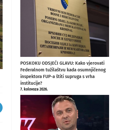
POSKOKU ODSJEĆI GLAVU: Kako vjerovati
Federalnom tužilaštvu kada osumnjičenog
inspektora FUP-a štiti supruga s vrha
institucije?
7. kolovoza 2026.
pens
ew
indow