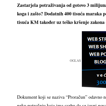
CONTENT
Zastarjela potraživanja od gotovo 3 milijun
koga i zašto? Dodatnih 400 tisuća maraka p
tisuća KM također uz teško kršenje zakon
OGLAS
Dokument koji se naziva “Proračun” odavno ne
neku potrošnju koja ima svrhu da se javni nova