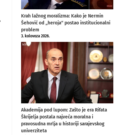
Krah lažnog moralizma: Kako je Nermin
o
Šehović od „heroja“ postao institucionalni
problem
3. kolovoza 2026.
Akademija pod lupom: Zašto je era Rifata
Škrijelja postala najveća moralna i
pravosudna mrlja u historiji sarajevskog
univerziteta