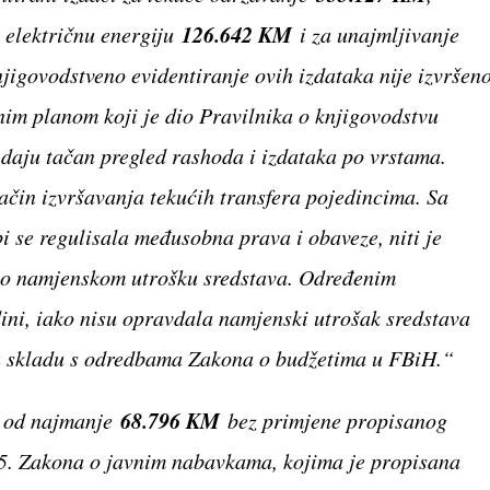
126.642 KM
, električnu energiju
i za unajmljivanje
jigovodstveno evidentiranje ovih izdataka nije izvršen
im planom koji je dio Pravilnika o knjigovodstvu
e daju tačan pregled rashoda i izdataka po vrstama.
ačin izvršavanja tekućih transfera pojedincima. Sa
i se regulisala međusobna prava i obaveze, niti je
 o namjenskom utrošku sredstava. Određenim
ini, iako nisu opravdala namjenski utrošak sredstava
u skladu s odredbama Zakona o budžetima u FBiH.“
68.796 KM
u od najmanje
bez primjene propisanog
 15. Zakona o javnim nabavkama, kojima je propisana