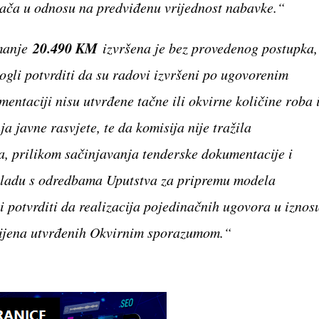
jača u odnosu na predviđenu vrijednost nabavke.“
20.490 KM
jmanje
izvršena je bez provedenog postupka,
gli potvrditi da su radovi izvršeni po ugovorenim
entaciji nisu utvrđene tačne ili okvirne količine roba 
 javne rasvjete, te da komisija nije tražila
a, prilikom sačinjavanja tenderske dokumentacije i
skladu s odredbama Uputstva za pripremu modela
 potvrditi da realizacija pojedinačnih ugovora u iznos
ijena utvrđenih Okvirnim sporazumom.“