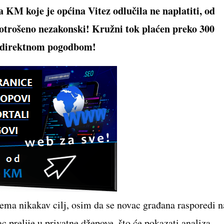
a KM koje je općina Vitez odlučila ne naplatiti, od
otrošeno nezakonski! Kružni tok plaćen preko 300
a direktnom pogodbom!
ma nikakav cilj, osim da se novac građana rasporedi n
c prelije u privatne džepove, što će pokazati analiza