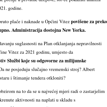
021. godine.
povišene za preko
ruto plaće i naknade u Općini Vitez
upno. Administracija dostojna New Yorka.
davanju suglasnosti na Plan otklanjanja nepravilnosti
pćine Vitez za 2021 godinu, umjesto da
otiv Službi koje su odgovorne za milijunske
 Da ne posjeduju slučajno vremenski stroj? Albert
staru i štimanje tendera otkloniti?
bzirom na to da se u najvećoj mjeri radi o zastarjelim
renute aktivnosti na naplati u skladu s