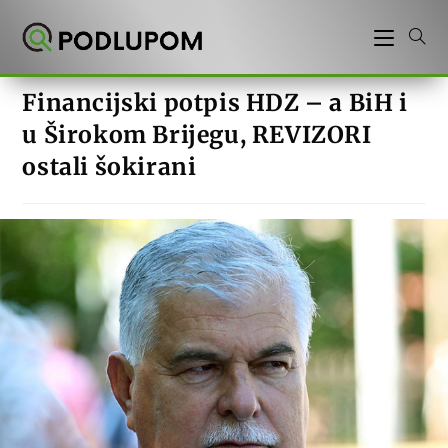
Preskoči
na
sadržaj
Financijski potpis HDZ – a BiH i
u Širokom Brijegu, REVIZORI
ostali šokirani