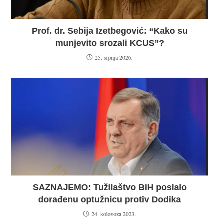
Prof. dr. Sebija Izetbegović: “Kako su
munjevito srozali KCUS”?
25. srpnja 2026.
SAZNAJEMO: Tužilaštvo BiH poslalo
dorađenu optužnicu protiv Dodika
24. kolovoza 2023.