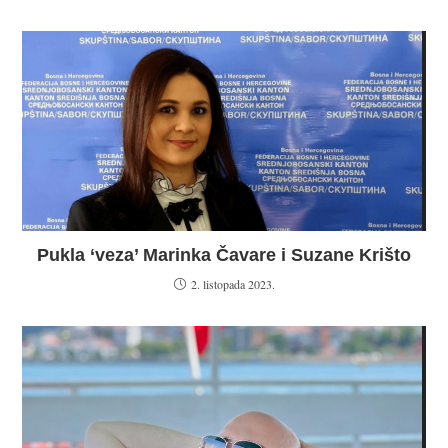
Pukla ‘veza’ Marinka Čavare i Suzane Krišto
2. listopada 2023.