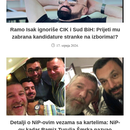
Ramo Isak ignoriše CIK i Sud BiH: Prijeti mu
zabrana kandidature stranke na izborima!?
17. srpnja 2024.
Detalji o NiP-ovim vezama sa kartelima: NiP-
ov kadar Ramiz Turulja Šmrka nazvao