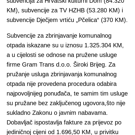
subvencija za Hrvatski kulturni Dom (84.320
KM), subvencije za TV HZHB (53.280 KM) i
subvencije Dječjem vrtiću „Pčelica“ (370 KM).
Subvencije za zbrinjavanje komunalnog
otpada iskazane su u iznosu 1.325.304 KM,
a u cijelosti se odnose na pružene usluge
firme Gram Trans d.o.o. Široki Brijeg. Za
pružanje usluga zbrinjavanja komunalnog
otpada nije provedena procedura odabira
najpovoljnijeg ponuđača, te samim tim usluge
su pružane bez zaključenog ugovora,što nije
sukladno Zakonu o javnim nabavama.
Dobavljač ispostavlja fakture za prijevoz po
jediničnoj cijeni od 1.696,50 KM, u privitku