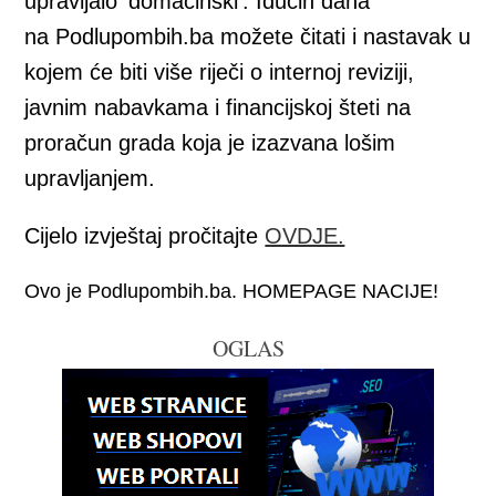
upravljalo ‘domaćinski’. Idućih dana
na Podlupombih.ba možete čitati i nastavak u
kojem će biti više riječi o internoj reviziji,
javnim nabavkama i financijskoj šteti na
proračun grada koja je izazvana lošim
upravljanjem.
Cijelo izvještaj pročitajte
OVDJE.
Ovo je Podlupombih.ba. HOMEPAGE NACIJE!
OGLAS