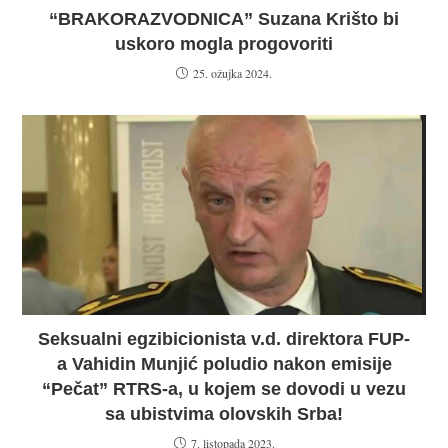
“BRAKORAZVODNICA” Suzana Krišto bi
uskoro mogla progovoriti
25. ožujka 2024.
Seksualni egzibicionista v.d. direktora FUP-
a Vahidin Munjić poludio nakon emisije
“Pečat” RTRS-a, u kojem se dovodi u vezu
sa ubistvima olovskih Srba!
7. listopada 2023.