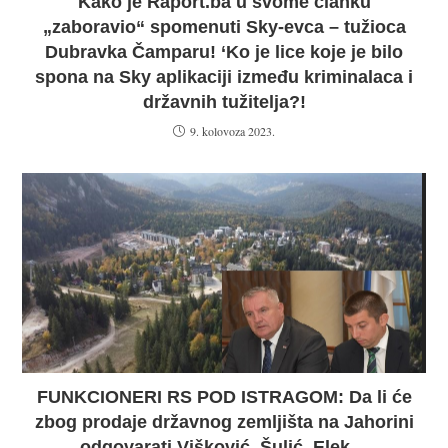
Kako je Raport.ba u svome članku
„zaboravio“ spomenuti Sky-evca – tužioca
Dubravka Čamparu! ‘Ko je lice koje je bilo
spona na Sky aplikaciji između kriminalaca i
državnih tužitelja?!
9. kolovoza 2023.
FUNKCIONERI RS POD ISTRAGOM: Da li će
zbog prodaje državnog zemljišta na Jahorini
odgovarati Višković, Šulić, Elek…