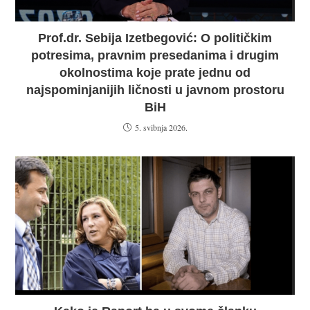
Prof.dr. Sebija Izetbegović: O političkim
potresima, pravnim presedanima i drugim
okolnostima koje prate jednu od
najspominjanijih ličnosti u javnom prostoru
BiH
5. svibnja 2026.