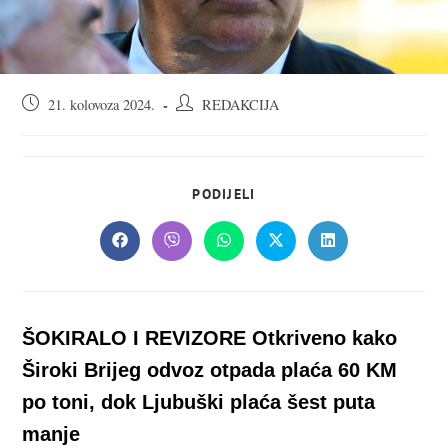
Objava
Autor
21. kolovoza 2024.
REDAKCIJA
objavljena:
objave:
SHARE
PODIJELI
THIS
CONTENT
Opens
Opens
Opens
Opens
Opens
in
in
in
in
in
a
a
a
a
a
new
new
new
new
new
window
window
window
window
window
ŠOKIRALO I REVIZORE Otkriveno kako
Široki Brijeg odvoz otpada plaća 60 KM
po toni, dok Ljubuški plaća šest puta
manje