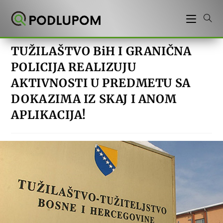
Preskoči
na
sadržaj
TUŽILAŠTVO BiH I GRANIČNA
POLICIJA REALIZUJU
AKTIVNOSTI U PREDMETU SA
DOKAZIMA IZ SKAJ I ANOM
APLIKACIJA!