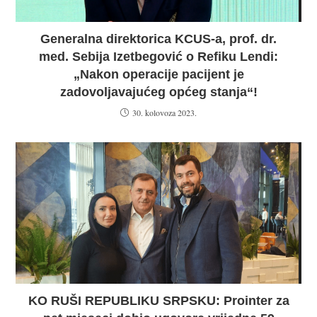
Generalna direktorica KCUS-a, prof. dr.
med. Sebija Izetbegović o Refiku Lendi:
„Nakon operacije pacijent je
zadovoljavajućeg općeg stanja“!
30. kolovoza 2023.
KO RUŠI REPUBLIKU SRPSKU: Prointer za