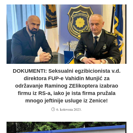
DOKUMENTI: Seksualni egzibicionista v.d.
direktora FUP-e Vahidin Munjić za
održavanje Raminog ZElikoptera izabrao
firmu iz RS-a, iako je ista firma pružala
mnogo jeftinije usluge iz Zenice!
6. kolovoza 2023.