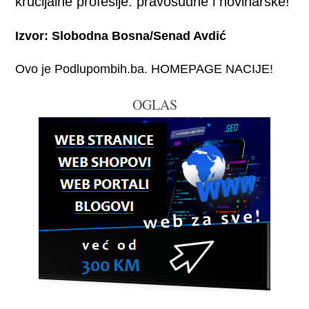
krucijalne profesije: pravosudne i novinarske!
Izvor: Slobodna Bosna/Senad Avdić
Ovo je Podlupombih.ba. HOMEPAGE NACIJE!
OGLAS