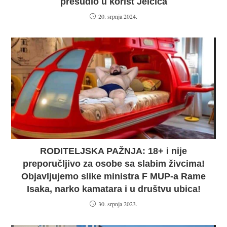
presudio u korist Jelčića
20. srpnja 2024.
RODITELJSKA PAŽNJA: 18+ i nije
preporučljivo za osobe sa slabim živcima!
Objavljujemo slike ministra F MUP-a Rame
Isaka, narko kamatara i u društvu ubica!
30. srpnja 2023.