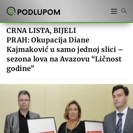
Preskoči
na
sadržaj
CRNA LISTA, BIJELI
PRAH: Okupacija Diane
Kajmaković u samo jednoj slici –
sezona lova na Avazovu “Ličnost
godine”