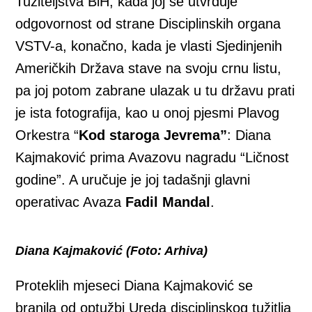
Tužiteljstva BiH, kada joj se utvrđuje
odgovornost od strane Disciplinskih organa
VSTV-a, konačno, kada je vlasti Sjedinjenih
Američkih Država stave na svoju crnu listu,
pa joj potom zabrane ulazak u tu državu prati
je ista fotografija, kao u onoj pjesmi Plavog
Orkestra “
Kod staroga Jevrema”
: Diana
Kajmaković prima Avazovu nagradu “Ličnost
godine”. A uručuje je joj tadašnji glavni
operativac Avaza
Fadil Mandal
.
Diana Kajmaković (Foto: Arhiva)
Proteklih mjeseci Diana Kajmaković se
branila od optužbi Ureda disciplinskog tužitlja