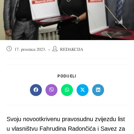
Objava
Autor
17. prosinca 2023.
REDAKCIJA
objavljena:
objave:
SHARE
PODIJELI
THIS
CONTENT
Opens
Opens
Opens
Opens
Opens
in
in
in
in
in
a
a
a
a
a
new
new
new
new
new
window
window
window
window
window
Svoju novootkrivenu pravosudnu zvijezdu list
u vlasništvu Fahrudina Radončića i Savez za