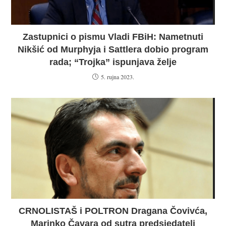
Zastupnici o pismu Vladi FBiH: Nametnuti
Nikšić od Murphyja i Sattlera dobio program
rada; “Trojka” ispunjava želje
5. rujna 2023.
CRNOLISTAŠ i POLTRON Dragana Čovivća,
Marinko Čavara od sutra predsjedatelj