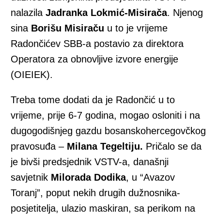
nalazila
Jadranka Lokmić-Misirača
. Njenog
sina
Borišu Misiraču
u to je vrijeme
Radončićev SBB-a postavio za direktora
Operatora za obnovljive izvore energije
(OIEIEK).
Treba tome dodati da je Radončić u to
vrijeme, prije 6-7 godina, mogao osloniti i na
dugogodišnjeg gazdu bosanskohercegovčkog
pravosuđa –
Milana Tegeltiju.
Pričalo se da
je bivši predsjednik VSTV-a, današnji
savjetnik
Milorada Dodika
, u “Avazov
Toranj”, poput nekih drugih dužnosnika-
posjetitelja, ulazio maskiran, sa perikom na