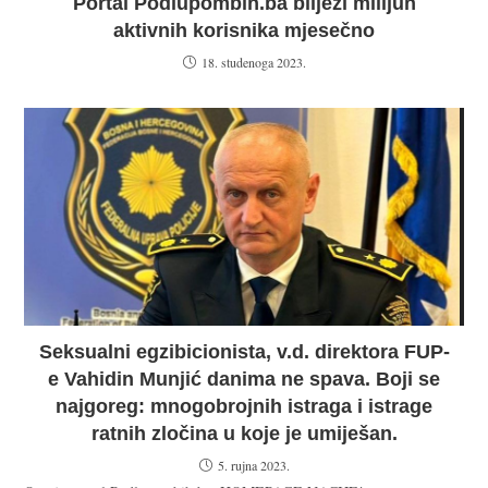
Portal Podlupombih.ba bilježi milijun
aktivnih korisnika mjesečno
18. studenoga 2023.
Seksualni egzibicionista, v.d. direktora FUP-
e Vahidin Munjić danima ne spava. Boji se
najgoreg: mnogobrojnih istraga i istrage
ratnih zločina u koje je umiješan.
5. rujna 2023.