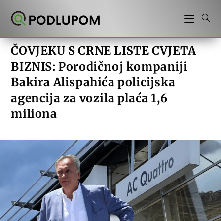
Preskoči
na
sadržaj
ČOVJEKU S CRNE LISTE CVJETA
BIZNIS: Porodičnoj kompaniji
Bakira Alispahića policijska
agencija za vozila plaća 1,6
miliona