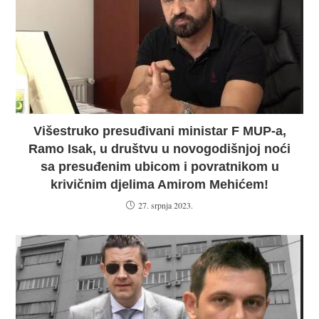
Višestruko presuđivani ministar F MUP-a,
Ramo Isak, u društvu u novogodišnjoj noći
sa presuđenim ubicom i povratnikom u
krivičnim djelima Amirom Mehićem!
27. srpnja 2023.