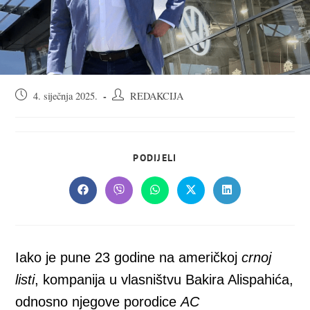
Objava
Autor
4. siječnja 2025.
REDAKCIJA
objavljena:
objave:
SHARE
PODIJELI
THIS
CONTENT
Opens
Opens
Opens
Opens
Opens
in
in
in
in
in
a
a
a
a
a
new
new
new
new
new
window
window
window
window
window
Iako je pune 23 godine na američkoj
crnoj
listi
, kompanija u vlasništvu Bakira Alispahića,
odnosno njegove porodice
AC