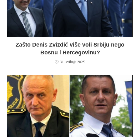
Zašto Denis Zvizdić više voli Srbiju nego
Bosnu i Hercegovinu?
31. svibnja 2025.