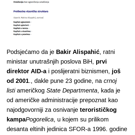
Podsjećamo da je
Bakir Alispahić
, ratni
ministar unutrašnjih poslova BiH,
prvi
direktor AID-a
i poslijeratni biznismen,
još
od 2001
., dakle pune 23 godine, na
crnoj
listi
američkog
State Departmenta
, kada je
od američke administracije prepoznat kao
najodgovorniji za osnivanje
terorističkog
kampa
Pogorelica
, u kojem su prilikom
desanta eltinih jedinica SFOR-a 1996. godine