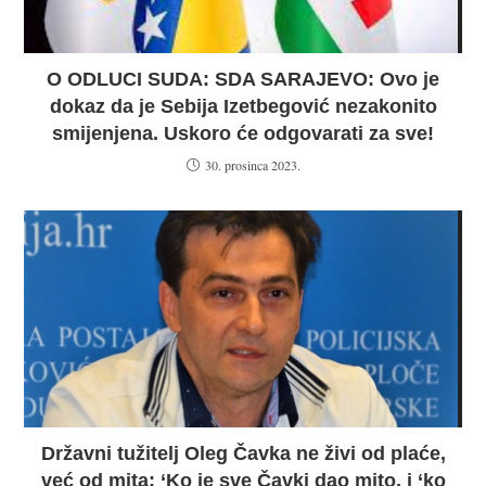
O ODLUCI SUDA: SDA SARAJEVO: Ovo je
dokaz da je Sebija Izetbegović nezakonito
smijenjena. Uskoro će odgovarati za sve!
30. prosinca 2023.
Državni tužitelj Oleg Čavka ne živi od plaće,
već od mita: ‘Ko je sve Čavki dao mito, i ‘ko