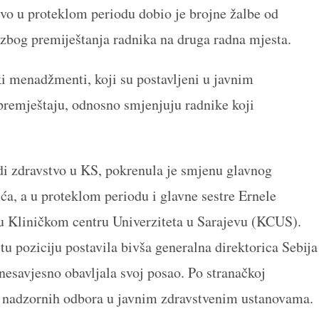
vo u proteklom periodu dobio je brojne žalbe od
zbog premiještanja radnika na druga radna mjesta.
čki menadžmenti, koji su postavljeni u javnim
premještaju, odnosno smjenjuju radnike koji
odi zdravstvo u KS, pokrenula je smjenu glavnog
a, a u proteklom periodu i glavne sestre Ernele
u Kliničkom centru Univerziteta u Sarajevu (KCUS).
tu poziciju postavila bivša generalna direktorica Sebija
 nesavjesno obavljala svoj posao. Po stranačkoj
 i nadzornih odbora u javnim zdravstvenim ustanovama.