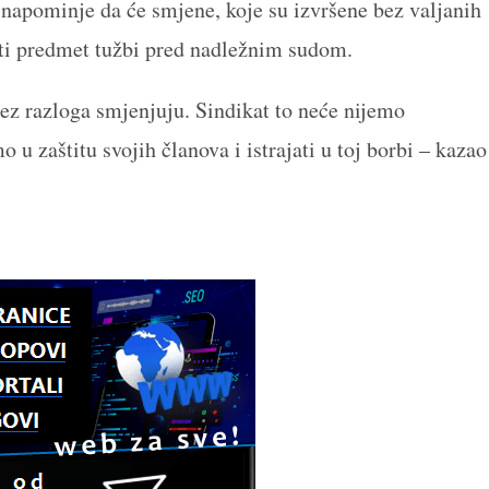
napominje da će smjene, koje su izvršene bez valjanih
iti predmet tužbi pred nadležnim sudom.
bez razloga smjenjuju. Sindikat to neće nijemo
u zaštitu svojih članova i istrajati u toj borbi – kazao