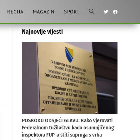
REGIJA
MAGAZIN
SPORT
Toggle
Najnovije vijesti
website
search
POSKOKU ODSJEĆI GLAVU: Kako vjerovati
Federalnom tužilaštvu kada osumnjičenog
inspektora FUP-a štiti supruga s vrha