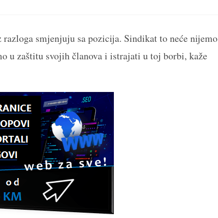
a
a
a
a
a
new
new
new
new
n
window
window
window
window
w
 razloga smjenjuju sa pozicija. Sindikat to neće nijemo
u zaštitu svojih članova i istrajati u toj borbi, kaže