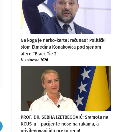
Na koga je narko-kartel računao? Politički
slom Elmedina Konakovića pod sjenom
afere “Black Tie 2”
6. kolovoza 2026.
PROF. DR. SEBIJA IZETBEGOVIĆ: Sramota na
KCUS-u – pacijente nose na rukama, a
pens
privilegovani idu preko reda!