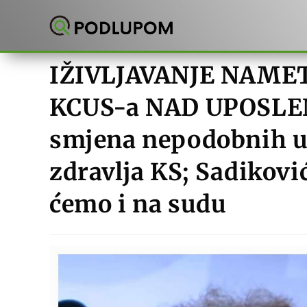
Preskoči
na
sadržaj
IŽIVLJAVANJE NAM
KCUS-a NAD UPOSLEN
smjena nepodobnih u
zdravlja KS; Sadiković
ćemo i na sudu