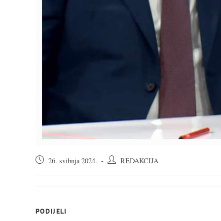
Objava
Autor
26. svibnja 2024.
REDAKCIJA
objavljena:
objave:
SHARE
PODIJELI