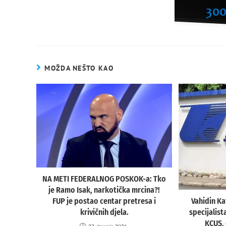
MOŽDA NEŠTO KAO
NA METI FEDERALNOG POSKOK-a: Tko
je Ramo Isak, narkotička mrcina?!
Vahidin Ka
FUP je postao centar pretresa i
specijalist
krivičnih djela.
KCUS, 
22. travnja 2026.