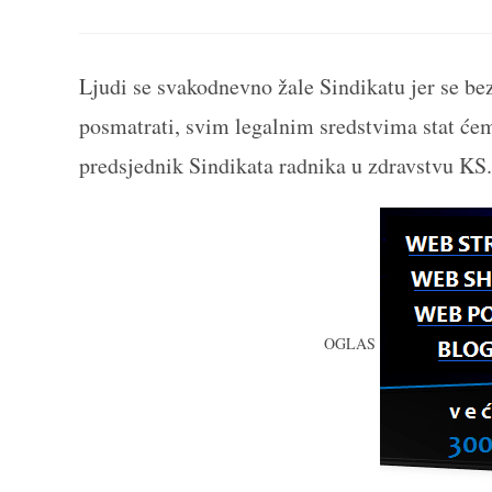
THIS
CONTENT
Ljudi se svakodnevno žale Sindikatu jer se bez
posmatrati, svim legalnim sredstvima stat ćemo 
predsjednik Sindikata radnika u zdravstvu KS.
OGLAS