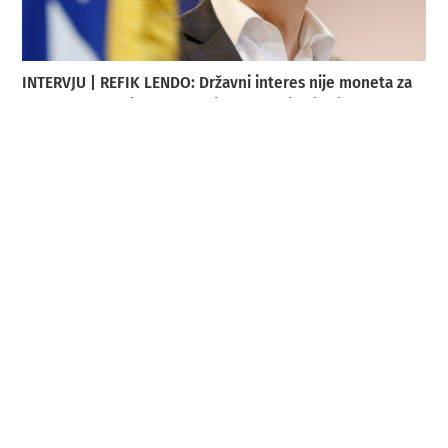
INTERVJU | REFIK LENDO: Državni interes nije moneta za
stranačke trgovine – Bosna i Hercegovina je sigurna samo
ako su njene institucije jače od svakog političara!
4. kolovoza 2026.
SPREGA KORUPCIJE I PODZEMLJA: Ajanović – Škrijelj –
Ždrale
4. kolovoza 2026.