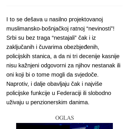
a
a
a
a
a
new
new
new
new
new
window
window
window
window
window
I to se dešava u nasilno projektovanoj
muslimansko-bošnjačkoj ratnoj “nevinosti”!
Srbi su bez traga “nestajali” čak i iz
zaključanih i čuvarima obezbjeđenih,
policijskih stanica, a da ni tri decenije kasnije
nisu kažnjeni odgovorni za njihov nestanak ili
oni koji bi o tome mogli da svjedoče.
Naprotiv, i dalje obavljaju čak i najviše
policijske funkcije u Federaciji ili slobodno
uživaju u penzionerskim danima.
OGLAS