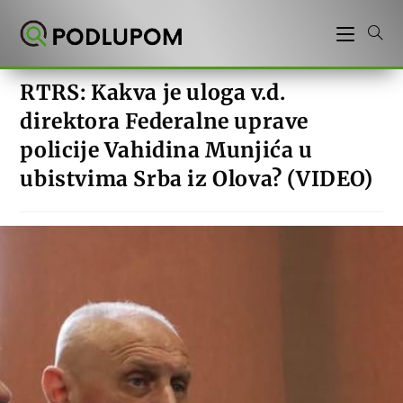
Preskoči
na
sadržaj
RTRS: Kakva je uloga v.d.
direktora Federalne uprave
policije Vahidina Munjića u
ubistvima Srba iz Olova? (VIDEO)