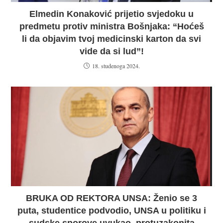
Elmedin Konaković prijetio svjedoku u
predmetu protiv ministra Bošnjaka: “Hoćeš
li da objavim tvoj medicinski karton da svi
vide da si lud”!
18. studenoga 2024.
BRUKA OD REKTORA UNSA: Ženio se 3
puta, studentice podvodio, UNSA u politiku i
sudske sporove uvukao, protuzakonita