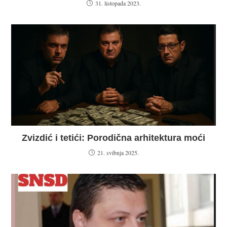
31. listopada 2023.
Zvizdić i tetići: Porodična arhitektura moći
21. svibnja 2025.