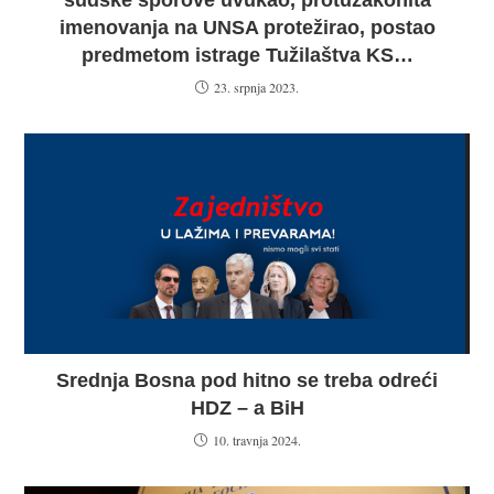
imenovanja na UNSA protežirao, postao
predmetom istrage Tužilaštva KS…
23. srpnja 2023.
Srednja Bosna pod hitno se treba odreći
HDZ – a BiH
10. travnja 2024.