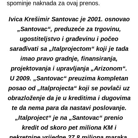
spominje naknada za ovaj prenos.
Ivica Krešimir Santovac je 2001. osnovao
„Santovac“, preduzeće za trgovinu,
ugostiteljstvo i građevinu i počeo
sarađivati sa „Italprojectom“ koji je tada
imao pravo gradnje, finansiranja,
projektovanja i upravljanja „Arizonom“.
U 2009. „Santovac“ preuzima kompletan
posao od „Italprojecta“ koji se povlači uz
obrazloženje da je u kreditima i dugovima
te da nema para da nastavi poslovanje.
„Italproject“ je na „Santovac“ prenio
kredit od skoro pet miliona KM i
nekretnine vrijedne 27,8 miliona maraka.