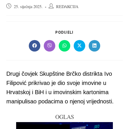
Objava
Autor
25. siječnja 2025.
REDAKCIJA
objavljena:
objave:
SHARE
PODIJELI
THIS
CONTENT
Opens
Opens
Opens
Opens
Opens
in
in
in
in
in
a
a
a
a
a
new
new
new
new
new
window
window
window
window
window
Drugi čovjek Skupštine Brčko distrikta Ivo
Filipović prikrivao je dio svoje imovine u
Hrvatskoj i BiH i u imovinskim kartonima
manipulisao podacima o njenoj vrijednosti.
OGLAS