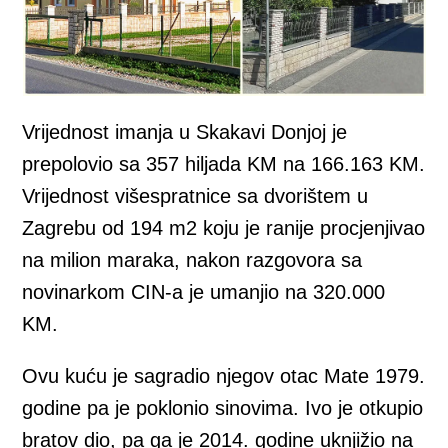
Vrijednost imanja u Skakavi Donjoj je
prepolovio sa 357 hiljada KM na 166.163 KM.
Vrijednost višespratnice sa dvorištem u
Zagrebu od 194 m2 koju je ranije procjenjivao
na milion maraka, nakon razgovora sa
novinarkom CIN-a je umanjio na 320.000
KM.
Ovu kuću je sagradio njegov otac Mate 1979.
godine pa je poklonio sinovima. Ivo je otkupio
bratov dio, pa ga je 2014. godine uknjižio na