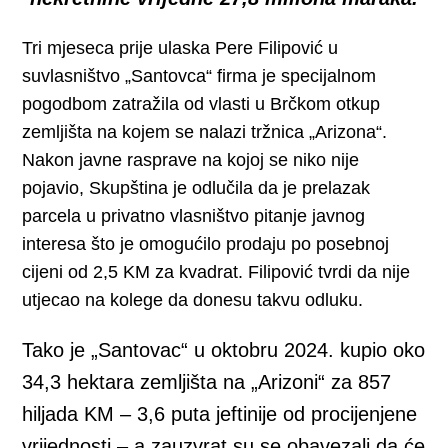
Tri mjeseca prije ulaska Pere Filipović u
suvlasništvo „Santovca“ firma je specijalnom
pogodbom zatražila od vlasti u Brčkom otkup
zemljišta na kojem se nalazi tržnica „Arizona“.
Nakon javne rasprave na kojoj se niko nije
pojavio, Skupština je odlučila da je prelazak
parcela u privatno vlasništvo pitanje javnog
interesa što je omogućilo prodaju po posebnoj
cijeni od 2,5 KM za kvadrat. Filipović tvrdi da nije
utjecao na kolege da donesu takvu odluku.
Tako je „Santovac“ u oktobru 2024. kupio oko
34,3 hektara zemljišta na „Arizoni“ za 857
hiljada KM – 3,6 puta jeftinije od procijenjene
vrijednosti – a zauzvrat su se obavezali da će