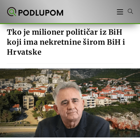
Preskoči
na
sadržaj
Tko je milioner političar iz BiH
koji ima nekretnine širom BiH i
Hrvatske