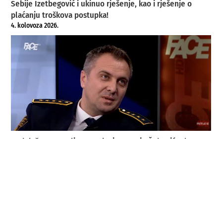
Sebije Izetbegović i ukinuo rješenje, kao i rješenje o
plaćanju troškova postupka!
4. kolovoza 2026.
Krah lažnog moralizma: Kako je Nermin Šehović od
„heroja“ postao institucionalni problem
3. kolovoza 2026.