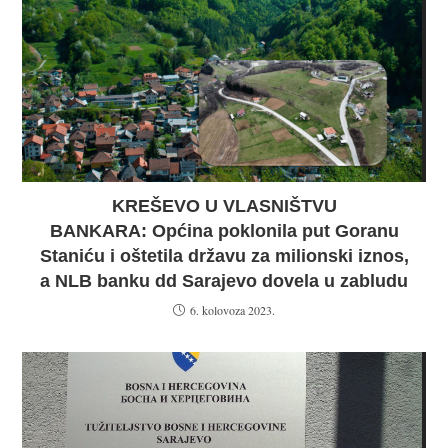
KREŠEVO U VLASNIŠTVU
BANKARA: Općina poklonila put Goranu
Staniću i oštetila državu za milionski iznos,
a NLB banku dd Sarajevo dovela u zabludu
6. kolovoza 2023.