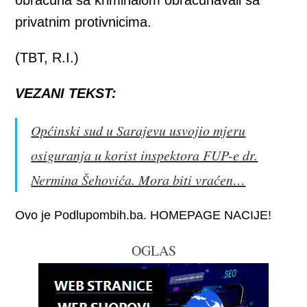
obraćuna sa kriminalom obraćunavali sa
privatnim protivnicima.
(TBT, R.I.)
VEZANI TEKST:
Općinski sud u Sarajevu usvojio mjeru
osiguranja u korist inspektora FUP-e dr.
Nermina Šehovića. Mora biti vraćen…
Ovo je Podlupombih.ba. HOMEPAGE NACIJE!
OGLAS