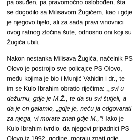
pa osuđen, pa pravomoćno oslobođen, šta
se dogodilo sa Milisavom Žugićem, kao i gdje
je njegovo tijelo, ali za sada pravi vinovnici
ovog ratnog zločina šute, odnosno oni koji su
Žugića ubili.
Nakon nestanka Milisava Žugića, načelnik PS
Olovo je postrojio sve policajce PS Olovo,
među kojima je bio i Munjić Vahidin i dr., te
im se Kulo Ibrahim obratio riječima: „
„svi u
dežurnu, gdje je M.Ž., te da su svi šutjeli, a
da je on galamio, „gdje je, neću ja odgovarati
za njega, vi morate znati gdje M.,“!
Iako je
Kulo Ibrahim tvrdio, da njegovi pripadnici PS
Olovo iz 1992. godine, moraju znati gdje