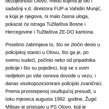
bezbjednosti Olovo, među kojima je bio i
sadašnji v.d. direktora FUP-a Vahidin Munjić,
a koja je njegova, ni malo časna uloga,
pokazat će istraga Tužilaštva Bosne i
Hercegovine i Tužilaštva ZE-DO kantona.
Posebno zabrinjava to, što se zločin desio u
policijskoj stanici u Olovu, što ga je, po
svemu sudeći, počinio neko od pripadnika
policije i što su pojedinci, koji se s ovim
nedjelom po više osnova dovode u vezu, i
danas visokopozicionirani policijski zvaničnici.
Prema prvostepenoj osuđujućoj presudi, u
toku mjeseca augusta 1992. godine, Žugić
Milisav je pristupio u PS Olovo, koji je