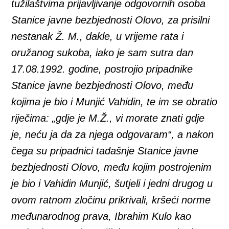
tužilaštvima prijavljivanje odgovornih osoba
Stanice javne bezbjednosti Olovo, za prisilni
nestanak Ž. M., dakle, u vrijeme rata i
oružanog sukoba, iako je sam sutra dan
17.08.1992. godine, postrojio pripadnike
Stanice javne bezbjednosti Olovo, među
kojima je bio i Munjić Vahidin, te im se obratio
riječima: „gdje je M.Ž., vi morate znati gdje
je, neću ja da za njega odgovaram“, a nakon
čega su pripadnici tadašnje Stanice javne
bezbjednosti Olovo, među kojim postrojenim
je bio i Vahidin Munjić, šutjeli i jedni drugog u
ovom ratnom zločinu prikrivali, kršeći norme
međunarodnog prava, Ibrahim Kulo kao