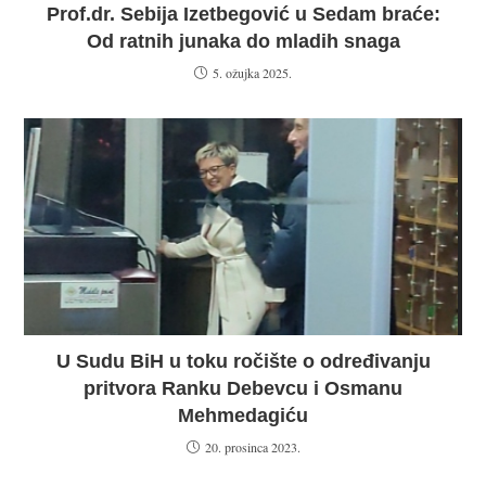
Prof.dr. Sebija Izetbegović u Sedam braće:
Od ratnih junaka do mladih snaga
5. ožujka 2025.
U Sudu BiH u toku ročište o određivanju
pritvora Ranku Debevcu i Osmanu
Mehmedagiću
20. prosinca 2023.