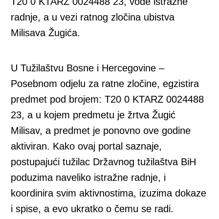
T20 0 KTARZ 0024488 23, vode istražne
radnje, a u vezi ratnog zločina ubistva
Milisava Žugića.
U Tužilaštvu Bosne i Hercegovine –
Posebnom odjelu za ratne zločine, egzistira
predmet pod brojem: T20 0 KTARZ 0024488
23, a u kojem predmetu je žrtva Žugić
Milisav, a predmet je ponovno ove godine
aktiviran. Kako ovaj portal saznaje,
postupajući tužilac Državnog tužilaštva BiH
poduzima naveliko istražne radnje, i
koordinira svim aktivnostima, izuzima dokaze
i spise, a evo ukratko o čemu se radi.