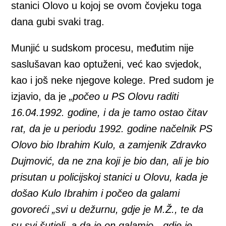
stanici Olovo u kojoj se ovom čovjeku toga
dana gubi svaki trag.
Munjić u sudskom procesu, međutim nije
saslušavan kao optuženi, već kao svjedok,
kao i još neke njegove kolege. Pred sudom je
izjavio, da je
„počeo u PS Olovu raditi
16.04.1992. godine, i da je tamo ostao čitav
rat, da je u periodu 1992. godine načelnik PS
Olovo bio Ibrahim Kulo, a zamjenik Zdravko
Dujmović, da ne zna koji je bio dan, ali je bio
prisutan u policijskoj stanici u Olovu, kada je
došao Kulo Ibrahim i počeo da galami
govoreći „svi u dežurnu, gdje je M.Ž., te da
su svi šutjeli, a da je on galamio, „gdje je,