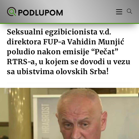
Preskoči
na
sadržaj
Seksualni egzibicionista v.d.
direktora FUP-a Vahidin Munjić
poludio nakon emisije “Pečat”
RTRS-a, u kojem se dovodi u vezu
sa ubistvima olovskih Srba!