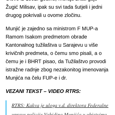
Žugić Milisav, ipak su svi tada šutjeli i jedni
drugog pokrivali u ovome zločinu.
Munjić je zajedno sa ministrom F MUP-a
Ramom Isakom predmetom obrade
Kantonalnog tužilaštva u Sarajevu u više
krivičnih predmeta, o čemu smo pisali, a o
čemu je i BHRT pisao, da Tužilaštvo provodi
istražne radnje zbog nezakonitog imenovanja
Munjića na čelu FUP-e i dr.
VEZANI TEKST – VIDEO RTRS:
RTRS: Kakva je uloga v.d. direktora Federalne
uprave policije Vahidina Munjića u ubistvima