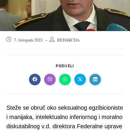
Objava
Autor
7. listopada 2023.
REDAKCIJA
objavljena:
objave:
SHARE
PODIJELI
THIS
CONTENT
Opens
Opens
Opens
Opens
Opens
in
in
in
in
in
a
a
a
a
a
new
new
new
new
new
window
window
window
window
window
Steže se obruč oko seksualnog egzibicioniste
i manijaka, intelektualno inferiornog i moralno
diskutabilnog v.d. direktora Federalne uprave