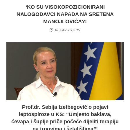
‘KO SU VISOKOPOZICIONIRANI
NALOGODAVCI NAPADA NA SRETENA
MANOJLOVIĆA?!
16. listopada 2025.
Prof.dr. Sebija Izetbegović o pojavi
leptospiroze u KS: “Umjesto baklava,
ćevapa i šuplje priče počeće dijeliti terapiju
na trgovima i šetalištima”!