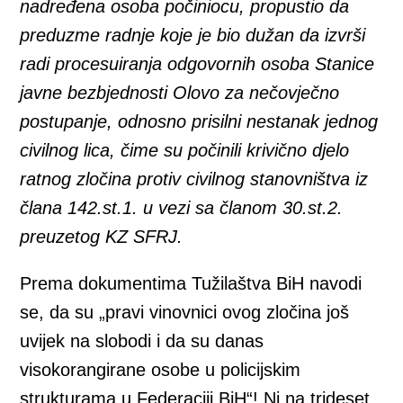
nadređena osoba počiniocu, propustio da
preduzme radnje koje je bio dužan da izvrši
radi procesuiranja odgovornih osoba Stanice
javne bezbjednosti Olovo za nečovječno
postupanje, odnosno prisilni nestanak jednog
civilnog lica, čime su počinili krivično djelo
ratnog zločina protiv civilnog stanovništva iz
člana 142.st.1. u vezi sa članom 30.st.2.
preuzetog KZ SFRJ.
Prema dokumentima Tužilaštva BiH navodi
se, da su „pravi vinovnici ovog zločina još
uvijek na slobodi i da su danas
visokorangirane osobe u policijskim
strukturama u Federaciji BiH“! Ni na trideset