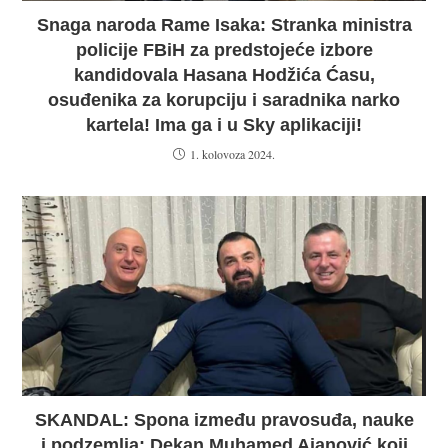
Snaga naroda Rame Isaka: Stranka ministra
policije FBiH za predstojeće izbore
kandidovala Hasana Hodžića Ćasu,
osuđenika za korupciju i saradnika narko
kartela! Ima ga i u Sky aplikaciji!
1. kolovoza 2024.
SKANDAL: Spona između pravosuđa, nauke
i podzemlja: Dekan Muhamed Ajanović koji