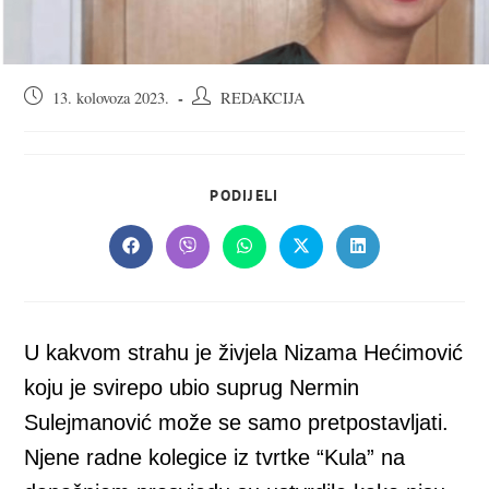
Objava
Autor
13. kolovoza 2023.
REDAKCIJA
objavljena:
objave:
SHARE
PODIJELI
THIS
CONTENT
Opens
Opens
Opens
Opens
Opens
in
in
in
in
in
a
a
a
a
a
new
new
new
new
new
window
window
window
window
window
U kakvom strahu je živjela Nizama Hećimović
koju je svirepo ubio suprug Nermin
Sulejmanović može se samo pretpostavljati.
Njene radne kolegice iz tvrtke “Kula” na