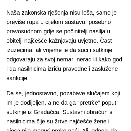
Naša zakonska rješenja nisu loša, samo je
previše rupa u cijelom sustavu, posebno
pravosudnom gdje se počinitelji nasilja u
obitelji najčešće kažnjavaju uvjetno. Čast
izuzecima, ali vrijeme je da suci i sutkinje
odgovaraju za svoj nemar, nerad ili kako god
i da nasilnicima izriču pravedne i zaslužene
sankcije.
Da se, jednostavno, pozabave slučajem koji
im je dodijeljen, a ne da ga “pretrče” poput
sutkinje iz Gradačca. Sustavni obračun s
nasilnicima čije su žrtve najčešće žene i
djeca nije moguć preko noći. Ali, odnekuda