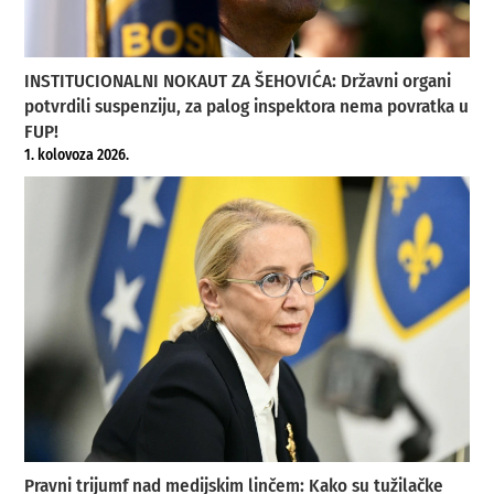
INSTITUCIONALNI NOKAUT ZA ŠEHOVIĆA: Državni organi
potvrdili suspenziju, za palog inspektora nema povratka u
FUP!
1. kolovoza 2026.
Pravni trijumf nad medijskim linčem: Kako su tužilačke