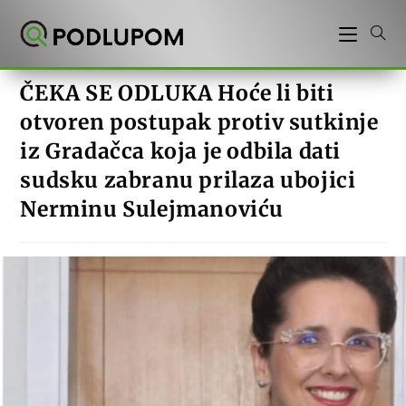
Preskoči
na
sadržaj
ČEKA SE ODLUKA Hoće li biti
otvoren postupak protiv sutkinje
iz Gradačca koja je odbila dati
sudsku zabranu prilaza ubojici
Nerminu Sulejmanoviću