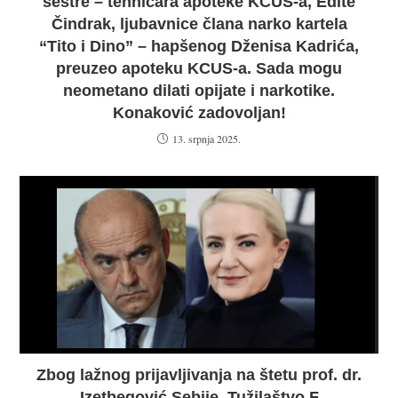
općinski vijećnik osiguravao i novac iz
budžeta Kantona Srednja Bosna za privatni
biznis svoje supruge
21. ožujka 2024.
OTKRIVAMO: Narko kartel preko glavne
sestre – tehničara apoteke KCUS-a, Edite
Čindrak, ljubavnice člana narko kartela
“Tito i Dino” – hapšenog Dženisa Kadrića,