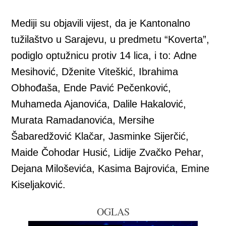
window
window
window
window
window
Mediji su objavili vijest, da je Kantonalno
tužilaštvo u Sarajevu, u predmetu “Koverta”,
podiglo optužnicu protiv 14 lica, i to: Adne
Mesihović, Dženite Viteškić, Ibrahima
Obhođaša, Ende Pavić Pečenković,
Muhameda Ajanovića, Dalile Hakalović,
Murata Ramadanovića, Mersihe
Šabaredžović Klačar, Jasminke Sijerčić,
Maide Čohodar Husić, Lidije Zvačko Pehar,
Dejana Miloševića, Kasima Bajrovića, Emine
Kiseljaković.
OGLAS