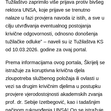
Tužilaštvo zaprimilo više prijava protiv bivšeg
rektora UNSA, koje prijave se trenutno
nalaze u fazi provjera navoda iz istih, a sve u
cilju utvrđivanja eventualnog postojanja
krivične odgovornosti, odnosno donošenja
tužilačke odluke” – naveli su iz Tužilaštva KS
od 10.03.2026. godine za ovaj portal.
Prema informacijama ovog portala, Škrijelj se
istražuje za koruptivna krivična djela
zloupotreba službenog položaja ili ovlasti u
vezi sa drugim krivičnim djelima u postupku
provjere vjerodostojnosti akademskih zvanja
prof. dr. Sebije Izetbegović, kao i tadašnjim
načinom rukovođenja UNSA! On se istražuje,