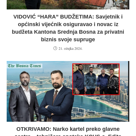
SLIKE: Elmedin Dino Konaković „moralna“
vertikala u društvu kriminogenih lica! Bruka
za državu!
6. rujna 2023.
VIDOVIĆ “HARA” BUDŽETIMA: Savjetnik i