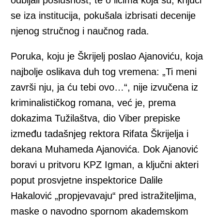
odbijali poslušnost, te o licima koja su, krijući
se iza institucija, pokušala izbrisati decenije
njenog stručnog i naučnog rada.
Poruka, koju je Škrijelj poslao Ajanoviću, koja
najbolje oslikava duh tog vremena: „Ti meni
završi nju, ja ću tebi ovo…“, nije izvučena iz
kriminalističkog romana, već je, prema
dokazima Tužilaštva, dio Viber prepiske
između tadašnjeg rektora Rifata Škrijelja i
dekana Muhameda Ajanovića. Dok Ajanović
boravi u pritvoru KPZ Igman, a ključni akteri
poput prosvjetne inspektorice Dalile
Hakalović „propjevavaju“ pred istražiteljima,
maske o navodno spornom akademskom