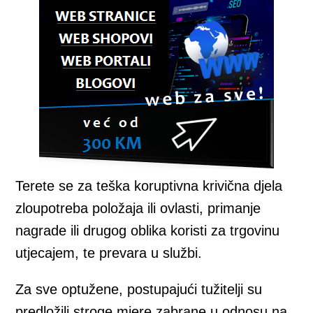
Terete se za teška koruptivna krivična djela
zloupotreba položaja ili ovlasti, primanje
nagrade ili drugog oblika koristi za trgovinu
utjecajem, te prevara u službi.
Za sve optužene, postupajući tužitelji su
predložili stroge mjere zabrane u odnosu na