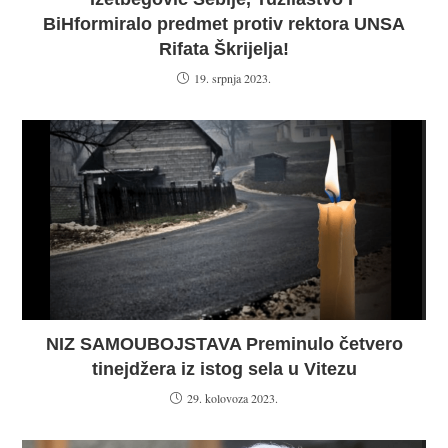
preuzeo apoteku KCUS-a. Sada mogu
neometano dilati opijate i narkotike.
Konaković zadovoljan!
13. srpnja 2025.
Zbog lažnog prijavljivanja na štetu prof. dr.
Izetbegović Sebije, Tužilaštvo F
BiHformiralo predmet protiv rektora UNSA
Rifata Škrijelja!