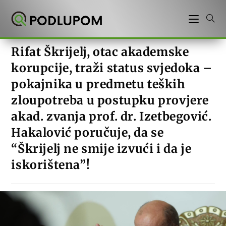
Preskoči
na
sadržaj
Rifat Škrijelj, otac akademske
korupcije, traži status svjedoka –
pokajnika u predmetu teških
zloupotreba u postupku provjere
akad. zvanja prof. dr. Izetbegović.
Hakalović poručuje, da se
“Škrijelj ne smije izvući i da je
iskorištena”!