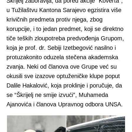
Škrijelj zaboravlja, da pored akcije “Koverta”,
u Tužilaštvu Kantona Sarajevo egzistira više
krivičnih predmeta protiv njega, zbog
korupcije, i to jedan predmet, koji se direktno
tiče teških zloupotreba predvođenja Grupom,
koja je prof. dr. Sebiji Izetbegović nasilno i
protuzakonito oduzela stečena akademska
zvanja. Neki od članova ove Grupe već su
okusili sve izazove optuženičke klupe poput
Dalile Hakalović, koja proklinje i poručuje, da
se “Škrijelj ne smije izvući”, Muhameda
Ajanovića i članova Upravnog odbora UNSA.