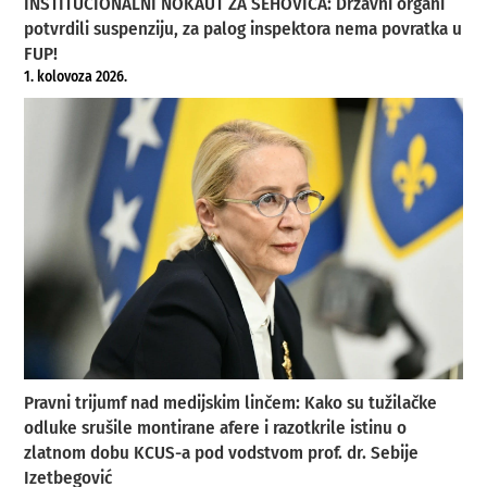
INSTITUCIONALNI NOKAUT ZA ŠEHOVIĆA: Državni organi
potvrdili suspenziju, za palog inspektora nema povratka u
FUP!
1. kolovoza 2026.
Pravni trijumf nad medijskim linčem: Kako su tužilačke
odluke srušile montirane afere i razotkrile istinu o
zlatnom dobu KCUS-a pod vodstvom prof. dr. Sebije
Izetbegović