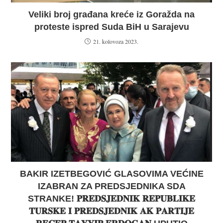
Veliki broj građana kreće iz Goražda na
proteste ispred Suda BiH u Sarajevu
21. kolovoza 2023.
BAKIR IZETBEGOVIĆ GLASOVIMA VEĆINE
IZABRAN ZA PREDSJEDNIKA SDA
STRANKE! 𝐏𝐑𝐄𝐃𝐒𝐉𝐄𝐃𝐍𝐈𝐊 𝐑𝐄𝐏𝐔𝐁𝐋𝐈𝐊𝐄
𝐓𝐔𝐑𝐒𝐊𝐄 𝐈 𝐏𝐑𝐄𝐃𝐒𝐉𝐄𝐃𝐍𝐈𝐊 𝐀𝐊 𝐏𝐀𝐑𝐓𝐈𝐉𝐄