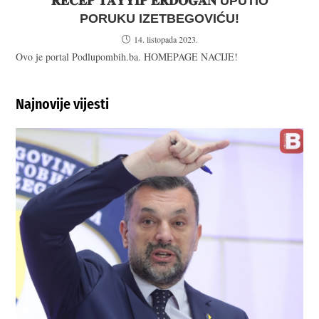
𝐑𝐄𝐂𝐄𝐏 𝐓𝐀𝐘𝐘𝐈𝐏 𝐄𝐑𝐃𝐎𝐆𝐀𝐍 UPUTIO
PORUKU IZETBEGOVIĆU!
14. listopada 2023.
Ovo je portal Podlupombih.ba. HOMEPAGE NACIJE!
Najnovije vijesti