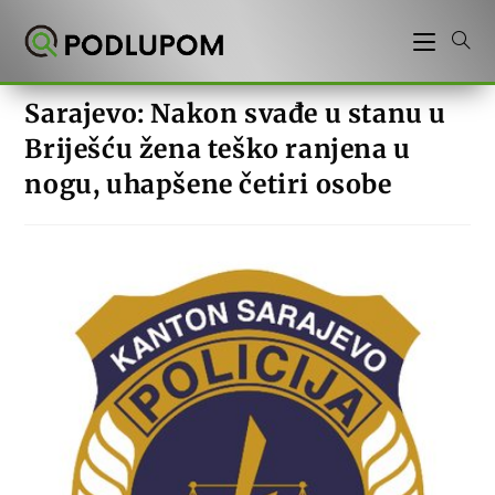
Preskoči
na
sadržaj
Sarajevo: Nakon svađe u stanu u
Briješću žena teško ranjena u
nogu, uhapšene četiri osobe