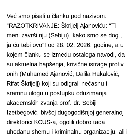
new
new
new
new
new
window
window
window
window
window
Već smo pisali u članku pod nazivom:
“RAZOTKRIVANJE: Škrijelj Ajanoviću: “Ti
meni završi nju (Sebiju), kako smo se dog.,
ja ću tebi ovo”! od 28. 02. 2026. godine, a u
kojem članku se između ostaloga navodi, da
su aktuelna hapšenja, krivične istrage protiv
onih (Muhamed Ajanović, Dalila Hakalović,
Rifat Škrijelj) koji su odigrali nečasnu i
sramnu ulogu u postupku oduzimanja
akademskih zvanja prof. dr. Sebiji
Izetbegović, bivšoj dugogodišnjoj generalnoj
direktorici KCUS-a, ogolili dobro tada
uhodanu shemu i kriminalnu organizaciju, ali i