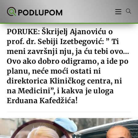
Preskoči
na
sadržaj
PORUKE: Škrijelj Ajanoviću o
prof. dr. Sebiji Izetbegović: ” Ti
meni završnji nju, ja ću tebi ovo…
Ovo ako dobro odigramo, a ide po
planu, neće moći ostati ni
direktorica Kliničkog centra, ni
na Medicini”, i kakva je uloga
Erduana Kafedžića!