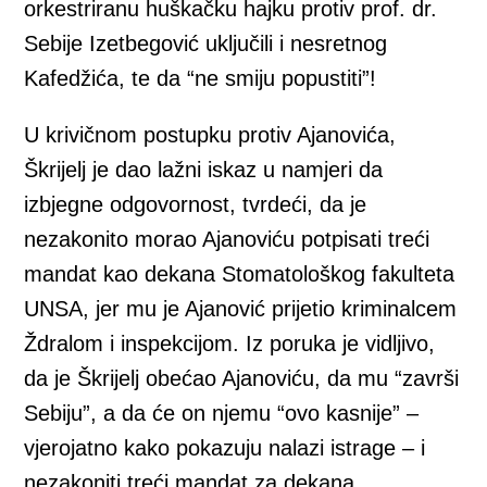
orkestriranu huškačku hajku protiv prof. dr.
Sebije Izetbegović uključili i nesretnog
Kafedžića, te da “ne smiju popustiti”!
U krivičnom postupku protiv Ajanovića,
Škrijelj je dao lažni iskaz u namjeri da
izbjegne odgovornost, tvrdeći, da je
nezakonito morao Ajanoviću potpisati treći
mandat kao dekana Stomatološkog fakulteta
UNSA, jer mu je Ajanović prijetio kriminalcem
Ždralom i inspekcijom. Iz poruka je vidljivo,
da je Škrijelj obećao Ajanoviću, da mu “završi
Sebiju”, a da će on njemu “ovo kasnije” –
vjerojatno kako pokazuju nalazi istrage – i
nezakoniti treći mandat za dekana