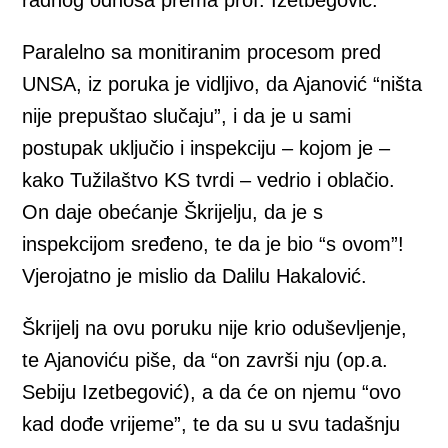
radnog odnosa prema prof. Izetbegović.
Paralelno sa monitiranim procesom pred
UNSA, iz poruka je vidljivo, da Ajanović “ništa
nije prepuštao slučaju”, i da je u sami
postupak uključio i inspekciju – kojom je –
kako Tužilaštvo KS tvrdi – vedrio i oblačio.
On daje obećanje Škrijelju, da je s
inspekcijom sređeno, te da je bio “s ovom”!
Vjerojatno je mislio da Dalilu Hakalović.
Škrijelj na ovu poruku nije krio oduševljenje,
te Ajanoviću piše, da “on završi nju (op.a.
Sebiju Izetbegović), a da će on njemu “ovo
kad dođe vrijeme”, te da su u svu tadašnju