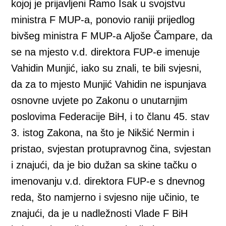
kojoj je prijavljeni Ramo Isak u svojstvu
ministra F MUP-a, ponovio raniji prijedlog
bivšeg ministra F MUP-a Aljoše Čampare, da
se na mjesto v.d. direktora FUP-e imenuje
Vahidin Munjić, iako su znali, te bili svjesni,
da za to mjesto Munjić Vahidin ne ispunjava
osnovne uvjete po Zakonu o unutarnjim
poslovima Federacije BiH, i to članu 45. stav
3. istog Zakona, na što je Nikšić Nermin i
pristao, svjestan protupravnog čina, svjestan
i znajući, da je bio dužan sa skine tačku o
imenovanju v.d. direktora FUP-e s dnevnog
reda, što namjerno i svjesno nije učinio, te
znajući, da je u nadležnosti Vlade F BiH