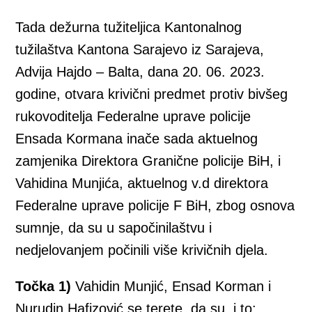
Tada dežurna tužiteljica Kantonalnog
tužilaštva Kantona Sarajevo iz Sarajeva,
Advija Hajdo – Balta, dana 20. 06. 2023.
godine, otvara krivični predmet protiv bivšeg
rukovoditelja Federalne uprave policije
Ensada Kormana inače sada aktuelnog
zamjenika Direktora Granične policije BiH, i
Vahidina Munjića, aktuelnog v.d direktora
Federalne uprave policije F BiH, zbog osnova
sumnje, da su u sapočinilaštvu i
nedjelovanjem počinili više krivičnih djela.
Točka 1)
Vahidin Munjić, Ensad Korman i
Nurudin Hafizović se terete, da su, i to: