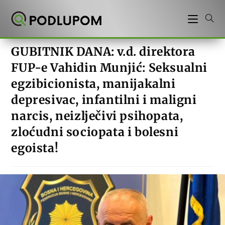
Preskoči
na
sadržaj
GUBITNIK DANA: v.d. direktora
FUP-e Vahidin Munjić: Seksualni
egzibicionista, manijakalni
depresivac, infantilni i maligni
narcis, neizlječivi psihopata,
zloćudni sociopata i bolesni
egoista!