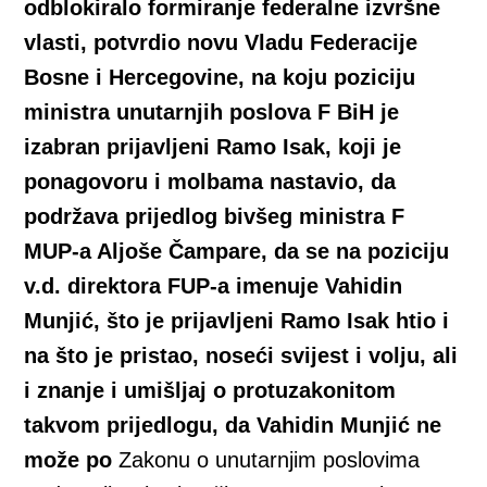
odblokiralo formiranje federalne izvršne
vlasti, potvrdio novu Vladu Federacije
Bosne i Hercegovine, na koju poziciju
ministra unutarnjih poslova F BiH je
izabran prijavljeni Ramo Isak, koji je
po
nagovoru i molbama nastavio, da
podržava prijedlog bivšeg ministra F
MUP-a Aljoše Čampare, da se na poziciju
v.d. direktora FUP-a imenuje Vahidin
Munjić, što je prijavljeni Ramo Isak htio i
na što je pristao, noseći svijest i volju, ali
i znanje i umišljaj o protuzakonitom
takvom prijedlogu, da Vahidin Munjić ne
može po
Zakonu o unutarnjim poslovima