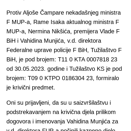
Protiv Aljoše Čampare nekadašnjeg ministra
F MUP-a, Rame Isaka aktualnog ministra F
MUP-a, Nermina Nikšića, premijera Vlade F
BiH i Vahidina Munjića, v.d. direktora
Federalne uprave policije F BiH, Tužilaštvo F
BiH, je pod brojem: T11 0 KTA 0007818 23
od 30.05.2023. godine i Tužilaštvo KS je pod
brojem: T09 0 KTPO 0186304 23, formiralo
je krivični predmet.
Oni su prijavljeni, da su u saizvršilaštvu i
podstrekavanjem na krivična djela prilikom
dogovora i imenovanja Vahidina Munjića za
v.d. direktora FUP-a počinili kazneno djelo