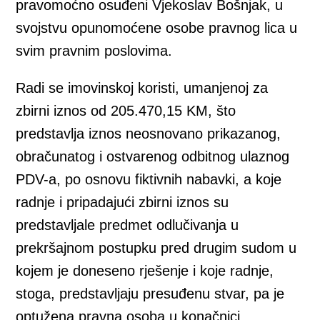
pravomoćno osuđeni Vjekoslav Bošnjak, u
svojstvu opunomoćene osobe pravnog lica u
svim pravnim poslovima.
Radi se imovinskoj koristi, umanjenoj za
zbirni iznos od 205.470,15 KM, što
predstavlja iznos neosnovano prikazanog,
obračunatog i ostvarenog odbitnog ulaznog
PDV-a, po osnovu fiktivnih nabavki, a koje
radnje i pripadajući zbirni iznos su
predstavljale predmet odlučivanja u
prekršajnom postupku pred drugim sudom u
kojem je doneseno rješenje i koje radnje,
stoga, predstavljaju presuđenu stvar, pa je
optužena pravna osoba u konačnici