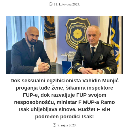
11. kolovoza 2023.
Dok seksualni egzibicionista Vahidin Munjić
proganja tuđe žene, šikanira inspektore
FUP-e, dok razvaljuje FUP svojom
nesposobnošću, ministar F MUP-a Ramo
Isak uhljebljava sinove. Budžet F BiH
podređen porodici Isak!
8. rujna 2023.