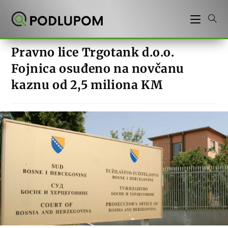
Preskoči
na
sadržaj
Pravno lice Trgotank d.o.o.
Fojnica osuđeno na novčanu
kaznu od 2,5 miliona KM