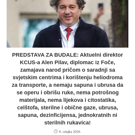
PREDSTAVA ZA BUDALE: Aktuelni direktor
KCUS-a Alen Pilav, diplomac iz Foče,
zamajava narod pričom o saradnji sa
svjetskim centrima i korištenju heliodroma
za transporte, a nemaju sapuna i ubrusa da
se operu i obrišu ruke, nema potrošnog
materijala, nema lijekova i citostatika,
celštofa, sterilne i obične gaze, ubrusa,
sapuna, dezinficijensa, jednokratnih ni
sterilnih rukavica!
8. ožujka 2026.