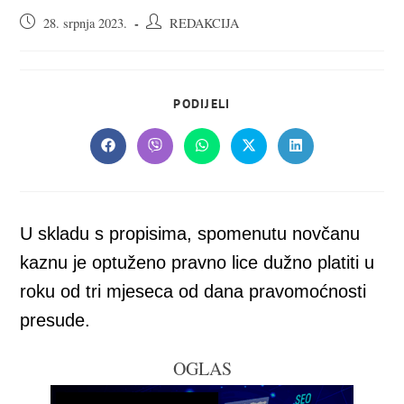
Objava
Autor
28. srpnja 2023.
REDAKCIJA
objavljena:
objave:
SHARE
PODIJELI
THIS
CONTENT
Opens
Opens
Opens
Opens
Opens
in
in
in
in
in
a
a
a
a
a
new
new
new
new
new
window
window
window
window
window
U skladu s propisima, spomenutu novčanu
kaznu je optuženo pravno lice dužno platiti u
roku od tri mjeseca od dana pravomoćnosti
presude.
OGLAS