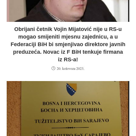
Obrijani četnik Vojin Mijatović nije u RS-u
mogao smijeniti mjesnu zajednicu, a u
Federaciji BiH bi smjenjivao direktore javnih
preduzeća. Novac iz F BiH tenkuje firmana
iz RS-a!
20. kolovoza 2023.