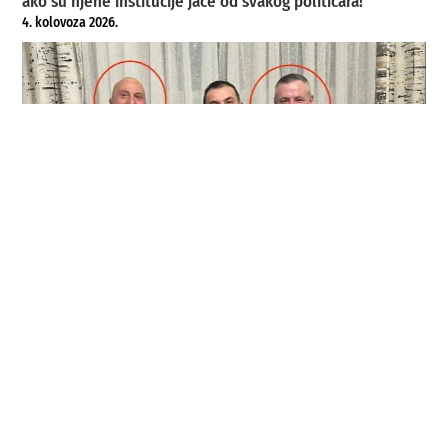
ako su njene institucije jače od svakog političara!
4. kolovoza 2026.
SPREGA KORUPCIJE I PODZEMLJA: Ajanović – Škrijelj –
Ždrale
4. kolovoza 2026.