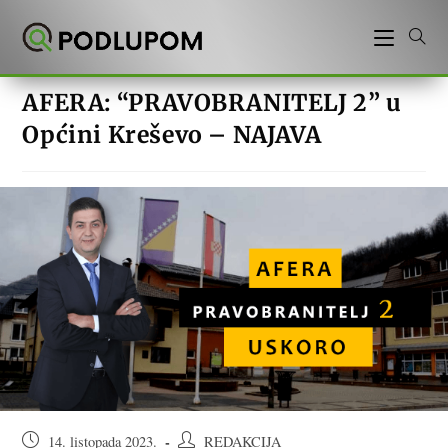
Preskoči
na
sadržaj
AFERA: “PRAVOBRANITELJ 2” u
Općini Kreševo – NAJAVA
Objava
Autor
14. listopada 2023.
REDAKCIJA