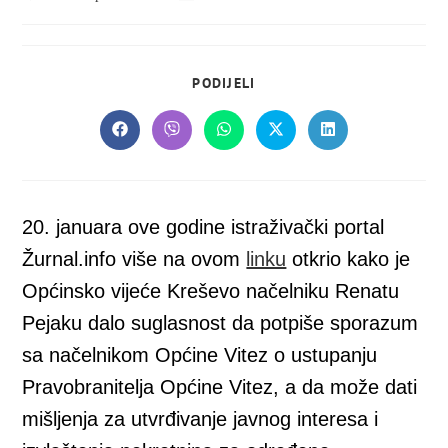
objavljena:
objave:
SHARE
PODIJELI
THIS
CONTENT
Opens
Opens
Opens
Opens
Opens
in
in
in
in
in
a
a
a
a
a
new
new
new
new
new
window
window
window
window
window
20. januara ove godine istraživački portal
Žurnal.info više na ovom
linku
otkrio kako je
Općinsko vijeće Kreševo načelniku Renatu
Pejaku dalo suglasnost da potpiše sporazum
sa načelnikom Općine Vitez o ustupanju
Pravobranitelja Općine Vitez, a da može dati
mišljenja za utvrđivanje javnog interesa i