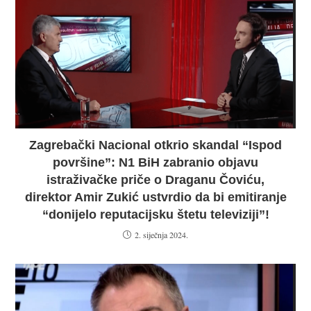
Zagrebački Nacional otkrio skandal “Ispod
površine”: N1 BiH zabranio objavu
istraživačke priče o Draganu Čoviću,
direktor Amir Zukić ustvrdio da bi emitiranje
“donijelo reputacijsku štetu televiziji”!
2. siječnja 2024.