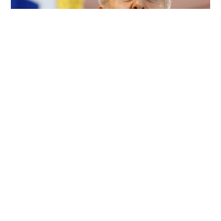
INTERVJU | REFIK LENDO: Državni interes nije moneta za
stranačke trgovine – Bosna i Hercegovina je sigurna samo
ako su njene institucije jače od svakog političara!
4. kolovoza 2026.