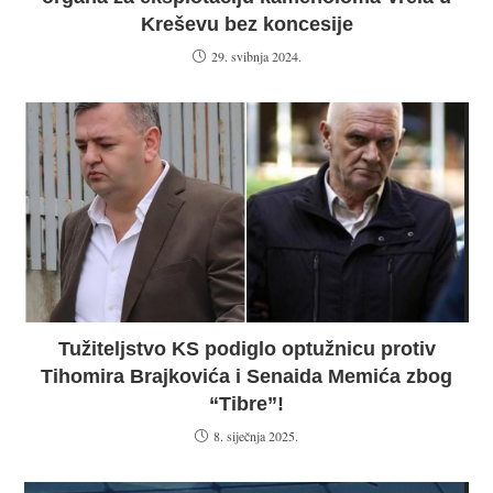
Kreševu bez koncesije
29. svibnja 2024.
Tužiteljstvo KS podiglo optužnicu protiv
Tihomira Brajkovića i Senaida Memića zbog
“Tibre”!
8. siječnja 2025.