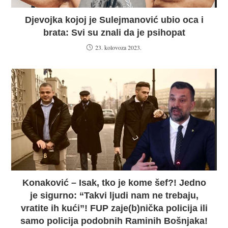
Djevojka kojoj je Sulejmanović ubio oca i
brata: Svi su znali da je psihopat
23. kolovoza 2023.
Konaković – Isak, tko je kome šef?! Jedno
je sigurno: “Takvi ljudi nam ne trebaju,
vratite ih kući”! FUP zaje(b)nička policija ili
samo policija podobnih Raminih Bošnjaka!