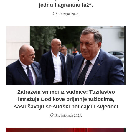
jednu flagrantnu laž“.
10. rujna 2023.
Zatraženi snimci iz sudnice: Tužilaštvo
istražuje Dodikove prijetnje tužiocima,
saslušavaju se sudski policajci i svjedoci
31. listopada 2023.