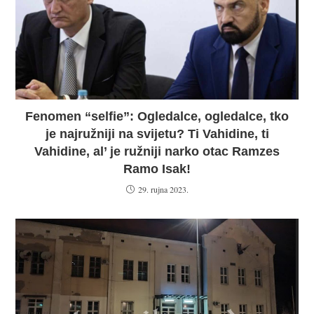
Fenomen “selfie”: Ogledalce, ogledalce, tko
je najružniji na svijetu? Ti Vahidine, ti
Vahidine, al’ je ružniji narko otac Ramzes
Ramo Isak!
29. rujna 2023.