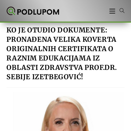
Preskoči
na
sadržaj
KO JE OTUĐIO DOKUMENTE:
PRONAĐENA VELIKA KOVERTA
ORIGINALNIH CERTIFIKATA O
RAZNIM EDUKACIJAMA IZ
OBLASTI ZDRAVSTVA PROF.DR.
SEBIJE IZETBEGOVIĆ!