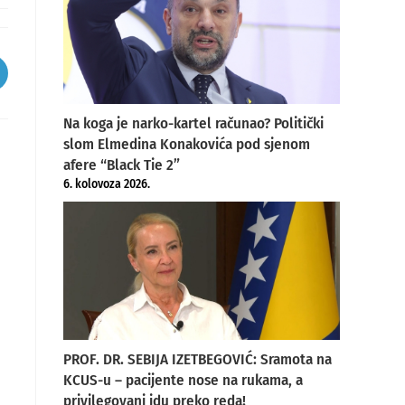
pens
ew
Na koga je narko-kartel računao? Politički
indow
slom Elmedina Konakovića pod sjenom
afere “Black Tie 2”
6. kolovoza 2026.
PROF. DR. SEBIJA IZETBEGOVIĆ: Sramota na
KCUS-u – pacijente nose na rukama, a
privilegovani idu preko reda!