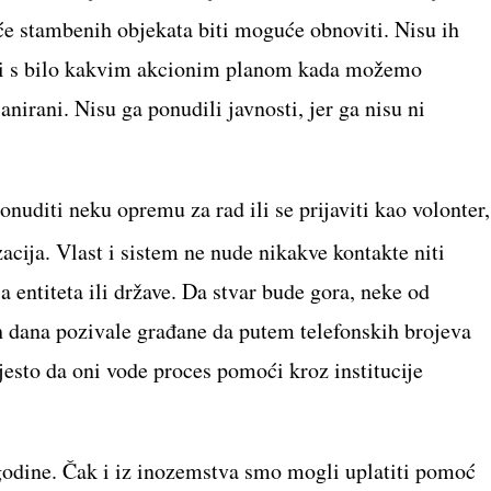
će stambenih objekata biti moguće obnoviti. Nisu ih
šle ni s bilo kakvim akcionim planom kada možemo
anirani. Nisu ga ponudili javnosti, jer ga nisu ni
nuditi neku opremu za rad ili se prijaviti kao volonter,
cija. Vlast i sistem ne nude nikakve kontakte niti
a entiteta ili države. Da stvar bude gora, neke od
lih dana pozivale građane da putem telefonskih brojeva
esto da oni vode proces pomoći kroz institucije
godine. Čak i iz inozemstva smo mogli uplatiti pomoć