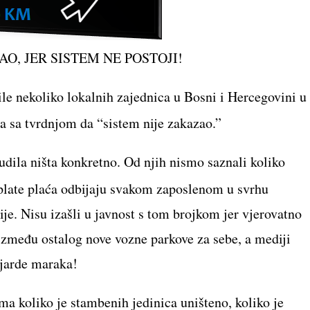
AO, JER SISTEM NE POSTOJI!
le nekoliko lokalnih zajednica u Bosni i Hercegovini u
šla sa tvrdnjom da “sistem nije zakazao.”
nudila ništa konkretno. Od njih nismo saznali koliko
splate plaća odbijaju svakom zaposlenom u svrhu
ije. Nisu izašli u javnost s tom brojkom jer vjerovatno
 između ostalog nove vozne parkove za sebe, a mediji
ijarde maraka!
ma koliko je stambenih jedinica uništeno, koliko je