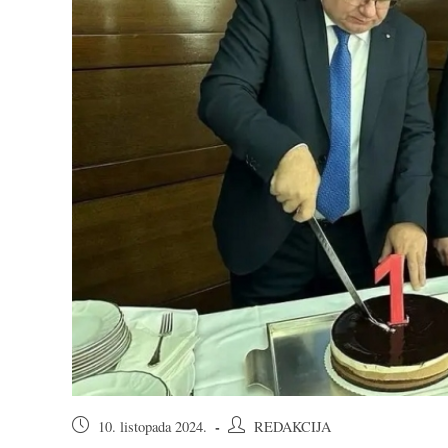
Objava
Autor
10. listopada 2024.
REDAKCIJA
objavljena:
objave: