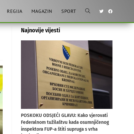
REGIJA
MAGAZIN
SPORT
Toggle
Najnovije vijesti
website
search
POSKOKU ODSJEĆI GLAVU: Kako vjerovati
Federalnom tužilaštvu kada osumnjičenog
inspektora FUP-a štiti supruga s vrha