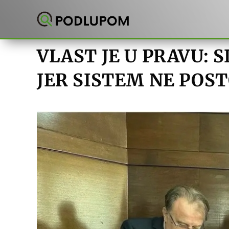
Preskoči
na
sadržaj
VLAST JE U PRAVU: 
JER SISTEM NE POST