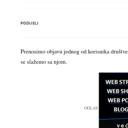
SHARE
PODIJELI
THIS
CONTENT
Prenosimo objavu jednog od korisnika društve
se slažemo sa njom.
OGLAS