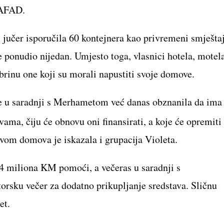
e AFAD.
jučer isporučila 60 kontejnera kao privremeni smješta
ponudio nijedan. Umjesto toga, vlasnici hotela, motel
zbrinu one koji su morali napustiti svoje domove.
 je u saradnji s Merhametom već danas obznanila da ima
ama, čiju će obnovu oni finansirati, a koje će opremiti
vom domova je iskazala i grupacija Violeta.
 4 miliona KM pomoći, a večeras u saradnji s
rsku večer za dodatno prikupljanje sredstava. Sličnu
et.