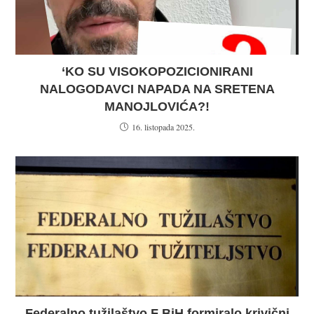
‘KO SU VISOKOPOZICIONIRANI
NALOGODAVCI NAPADA NA SRETENA
MANOJLOVIĆA?!
16. listopada 2025.
Federalno tužilaštvo F BiH formiralo krivični