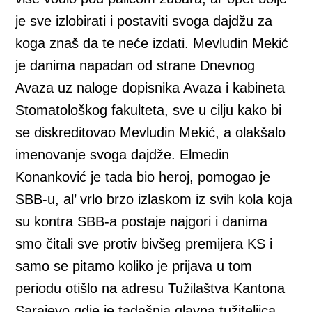
je sve izlobirati i postaviti svoga dajdžu za
koga znaš da te neće izdati. Mevludin Mekić
je danima napadan od strane Dnevnog
Avaza uz naloge dopisnika Avaza i kabineta
Stomatološkog fakulteta, sve u cilju kako bi
se diskreditovao Mevludin Mekić, a olakšalo
imenovanje svoga dajdže. Elmedin
Konanković je tada bio heroj, pomogao je
SBB-u, al’ vrlo brzo izlaskom iz svih kola koja
su kontra SBB-a postaje najgori i danima
smo čitali sve protiv bivšeg premijera KS i
samo se pitamo koliko je prijava u tom
periodu otišlo na adresu Tužilaštva Kantona
Sarajevo gdje je tadašnja glavna tužiteljica