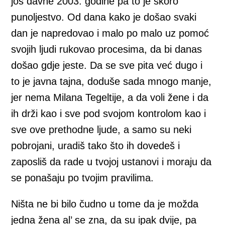
još davne 2003. godine pa to je skoro
punoljestvo. Od dana kako je došao svaki
dan je napredovao i malo po malo uz pomoć
svojih ljudi rukovao procesima, da bi danas
došao gdje jeste. Da se sve pita već dugo i
to je javna tajna, doduše sada mnogo manje,
jer nema Milana Tegeltije, a da voli žene i da
ih drži kao i sve pod svojom kontrolom kao i
sve ove prethodne ljude, a samo su neki
pobrojani, uradiš tako što ih dovedeš i
zaposliš da rade u tvojoj ustanovi i moraju da
se ponašaju po tvojim pravilima.
Ništa ne bi bilo čudno u tome da je možda
jedna žena al’ se zna, da su ipak dvije, pa