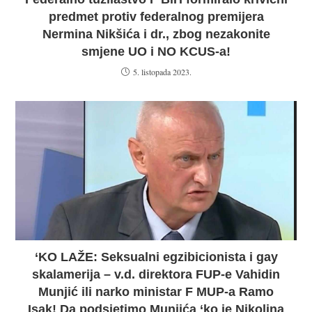
predmet protiv federalnog premijera
Nermina Nikšića i dr., zbog nezakonite
smjene UO i NO KCUS-a!
5. listopada 2023.
‘KO LAŽE: Seksualni egzibicionista i gay
skalamerija – v.d. direktora FUP-e Vahidin
Munjić ili narko ministar F MUP-a Ramo
Isak! Da podsjetimo Munjića ‘ko je Nikolina