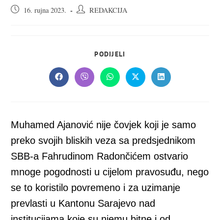
Objava
Autor
16. rujna 2023.
REDAKCIJA
objavljena:
objave:
SHARE
PODIJELI
THIS
CONTENT
Opens
Opens
Opens
Opens
Opens
in
in
in
in
in
a
a
a
a
a
new
new
new
new
new
window
window
window
window
window
Muhamed Ajanović nije čovjek koji je samo
preko svojih bliskih veza sa predsjednikom
SBB-a Fahrudinom Radončićem ostvario
mnoge pogodnosti u cijelom pravosuđu, nego
se to koristilo povremeno i za uzimanje
prevlasti u Kantonu Sarajevo nad
institucijama koje su njemu bitne i od