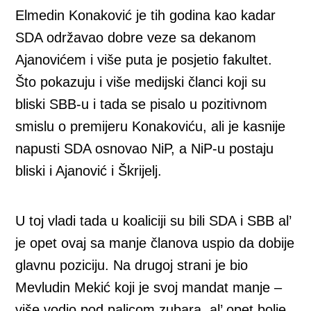
Elmedin Konaković je tih godina kao kadar
SDA održavao dobre veze sa dekanom
Ajanovićem i više puta je posjetio fakultet.
Što pokazuju i više medijski članci koji su
bliski SBB-u i tada se pisalo u pozitivnom
smislu o premijeru Konakoviću, ali je kasnije
napusti SDA osnovao NiP, a NiP-u postaju
bliski i Ajanović i Škrijelj.
U toj vladi tada u koaliciji su bili SDA i SBB al’
je opet ovaj sa manje članova uspio da dobije
glavnu poziciju. Na drugoj strani je bio
Mevludin Mekić koji je svoj mandat manje –
više vodio pod palicom zubara, al’ opet bolje