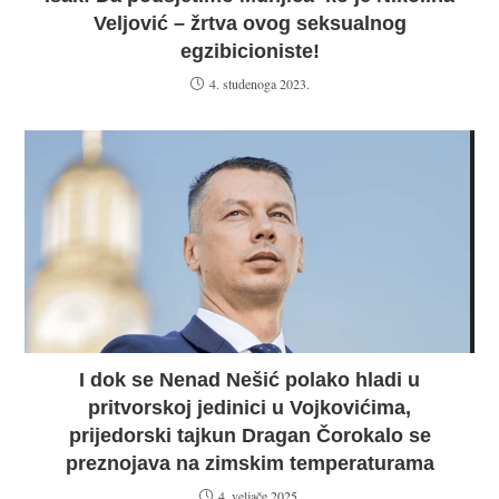
Veljović – žrtva ovog seksualnog
egzibicioniste!
4. studenoga 2023.
I dok se Nenad Nešić polako hladi u
pritvorskoj jedinici u Vojkovićima,
prijedorski tajkun Dragan Čorokalo se
preznojava na zimskim temperaturama
4. veljače 2025.