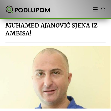
Preskoči
na
sadržaj
MUHAMED AJANOVIĆ SJENA IZ
AMBISA!