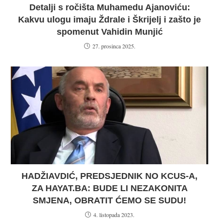
Detalji s ročišta Muhamedu Ajanoviću:
Kakvu ulogu imaju Ždrale i Škrijelj i zašto je
spomenut Vahidin Munjić
27. prosinca 2025.
HADŽIAVDIĆ, PREDSJEDNIK NO KCUS-A,
ZA HAYAT.BA: BUDE LI NEZAKONITA
SMJENA, OBRATIT ĆEMO SE SUDU!
4. listopada 2023.