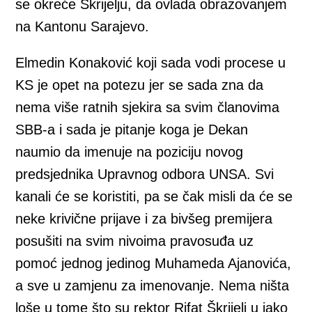
se okreće Škrijelju, da ovlada obrazovanjem
na Kantonu Sarajevo.
Elmedin Konaković koji sada vodi procese u
KS je opet na potezu jer se sada zna da
nema više ratnih sjekira sa svim članovima
SBB-a i sada je pitanje koga je Dekan
naumio da imenuje na poziciju novog
predsjednika Upravnog odbora UNSA. Svi
kanali će se koristiti, pa se čak misli da će se
neke krivične prijave i za bivšeg premijera
posušiti na svim nivoima pravosuđa uz
pomoć jednog jedinog Muhameda Ajanovića,
a sve u zamjenu za imenovanje. Nema ništa
loše u tome što su rektor Rifat Škrijelj u jako