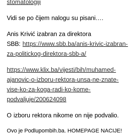
stomatologiji
Vidi se po čijem nalogu su pisani….
Anis Krivić izabran za direktora
SBB:
https://www.sbb.ba/anis-krivic-izabran-
za-politickog-direktora-sbb-a/
https://www.klix.ba/vijesti/bih/muhamed-
ajanovic-o-izboru-rektora-unsa-ne-znate-
vise-ko-za-koga-radi-ko-kome-
podvaljuje/200624098
O izboru rektora nikome on nije podvalio.
Ovo je Podlupombih.ba. HOMEPAGE NACIJE!