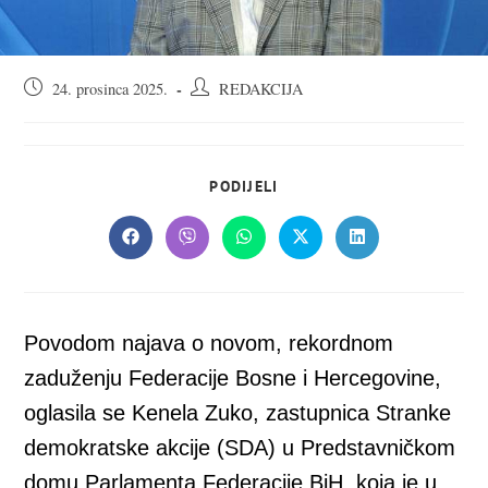
Objava
Autor
24. prosinca 2025.
REDAKCIJA
objavljena:
objave:
SHARE
PODIJELI
THIS
CONTENT
Opens
Opens
Opens
Opens
Opens
in
in
in
in
in
a
a
a
a
a
new
new
new
new
new
window
window
window
window
window
Povodom najava o novom, rekordnom
zaduženju Federacije Bosne i Hercegovine,
oglasila se Kenela Zuko, zastupnica Stranke
demokratske akcije (SDA) u Predstavničkom
domu Parlamenta Federacije BiH, koja je u