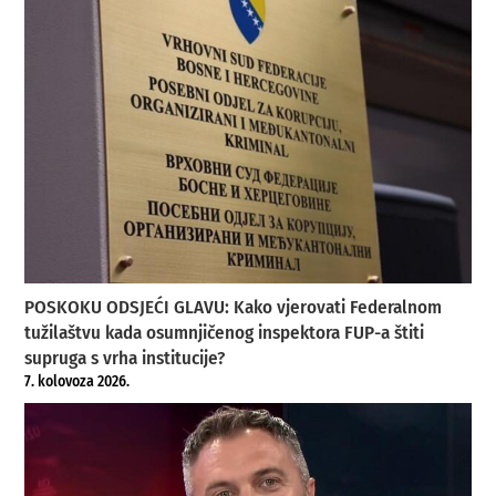
POSKOKU ODSJEĆI GLAVU: Kako vjerovati Federalnom
tužilaštvu kada osumnjičenog inspektora FUP-a štiti
supruga s vrha institucije?
7. kolovoza 2026.