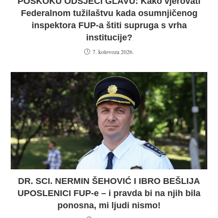
POSKOKU ODSJEĆI GLAVU: Kako vjerovati
Federalnom tužilaštvu kada osumnjičenog
inspektora FUP-a štiti supruga s vrha
institucije?
7. kolovoza 2026.
DR. SCI. NERMIN ŠEHOVIĆ I IBRO BEŠLIJA
UPOSLENICI FUP-e – i pravda bi na njih bila
ponosna, mi ljudi nismo!