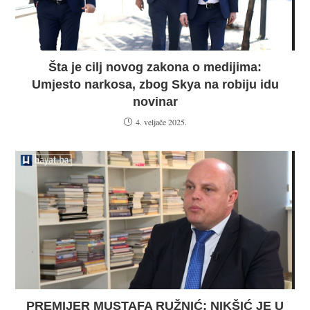
Šta je cilj novog zakona o medijima:
Umjesto narkosa, zbog Skya na robiju idu
novinar
4. veljače 2025.
PREMIJER MUSTAFA RUŽNIĆ: NIKŠIĆ JE U