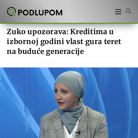
Preskoči
na
sadržaj
Zuko upozorava: Kreditima u
izbornoj godini vlast gura teret
na buduće generacije