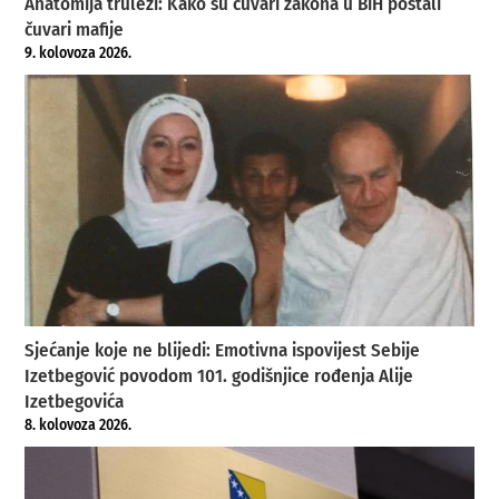
Anatomija truleži: Kako su čuvari zakona u BiH postali
čuvari mafije
9. kolovoza 2026.
Sjećanje koje ne blijedi: Emotivna ispovijest Sebije
Izetbegović povodom 101. godišnjice rođenja Alije
Izetbegovića
8. kolovoza 2026.