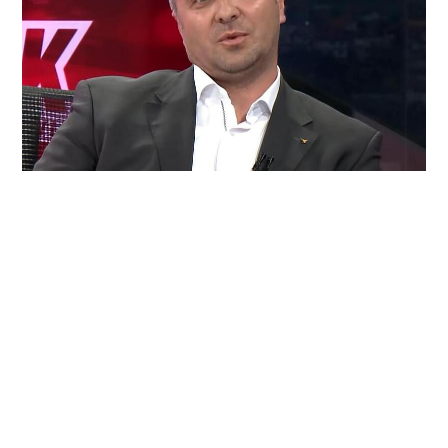
KRAH INSPEKTORSKE MREŽE: Kako je Nermin Šehović
prevario javnost i zašto mu FUP zauvijek zatvara vrata?
7. kolovoza 2026.