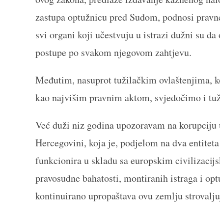
zastupa optužnicu pred Sudom, podnosi pravne
svi organi koji učestvuju u istrazi dužni su da
postupe po svakom njegovom zahtjevu.
Međutim, nasuprot tužilačkim ovlaštenjima, k
kao najvišim pravnim aktom, svjedočimo i tu
Već duži niz godina upozoravam na korupciju u
Hercegovini, koja je, podjelom na dva entitet
funkcionira u skladu sa europskim civilizacijs
pravosudne bahatosti, montiranih istraga i op
kontinuirano upropaštava ovu zemlju strovaljuj