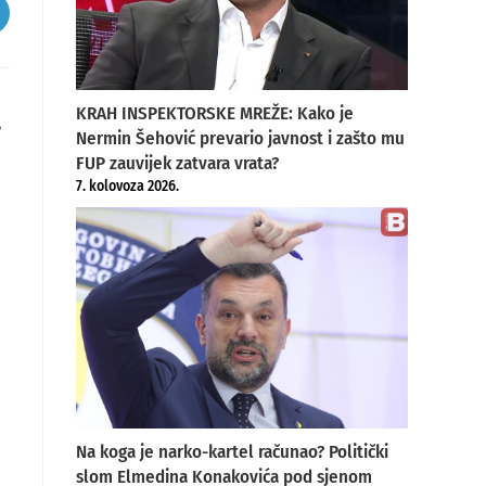
pens
ew
indow
KRAH INSPEKTORSKE MREŽE: Kako je
,
Nermin Šehović prevario javnost i zašto mu
FUP zauvijek zatvara vrata?
7. kolovoza 2026.
Na koga je narko-kartel računao? Politički
slom Elmedina Konakovića pod sjenom