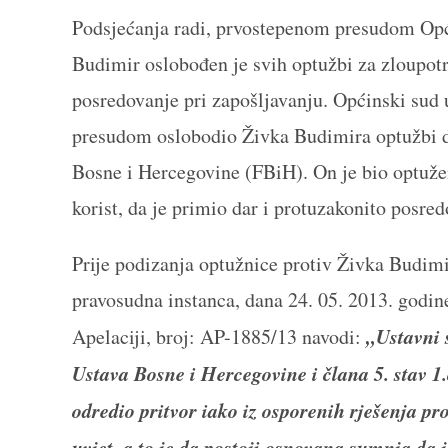
Podsjećanja radi, prvostepenom presudom Opć
Budimir oslobođen je svih optužbi za zloupotr
posredovanje pri zapošljavanju. Općinski sud 
presudom oslobodio Živka Budimira optužbi da
Bosne i Hercegovine (FBiH). On je bio optužen
korist, da je primio dar i protuzakonito posre
Prije podizanja optužnice protiv Živka Budimi
pravosudna instanca, dana 24. 05. 2013. godine
„Ustavni 
Apelaciji, broj: AP-1885/13 navodi:
Ustava Bosne i Hercegovine i člana 5. stav 1
odredio pritvor iako iz osporenih rješenja pro
uvjet, a to je da postoji osnovana sumnja da 