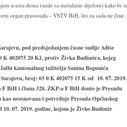
janjem u usta đema (uzde sa metalnim dijelom) kako bi s
atorni organ pravosuđa – VSTV BiH, što za sada ne čine.
arajevu, pod predsjedanjem časne sudije Adise
0 K 402075 20 Kž, protiv Živka Budimira, kojeg
 žalbi kantonalnog tužitelja Sanina Bogunića
 Sarajevu, broj: 65 0 K 402075 15 K od 10. 07. 2019.
a F BiH i člana 328. ZKP-a F BiH donio je
Presudu
ja kao neosnovana i potvrđuje Presuda Općinskog
d 10. 07. 2019. godine, kojom je Živko Budimir