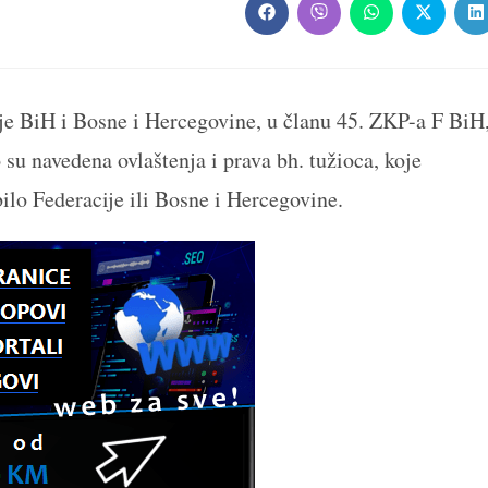
Opens
Opens
Opens
Opens
O
in
in
in
in
in
a
a
a
a
a
new
new
new
new
n
window
window
window
window
w
e BiH i Bosne i Hercegovine, u članu 45. ZKP-a F BiH
su navedena ovlaštenja i prava bh. tužioca, koje
lo Federacije ili Bosne i Hercegovine.