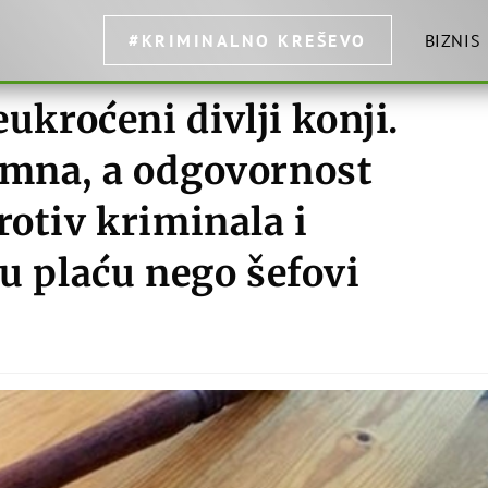
#KRIMINALNO KREŠEVO
BIZNIS
eukroćeni divlji konji.
omna, a odgovornost
rotiv kriminala i
ću plaću nego šefovi