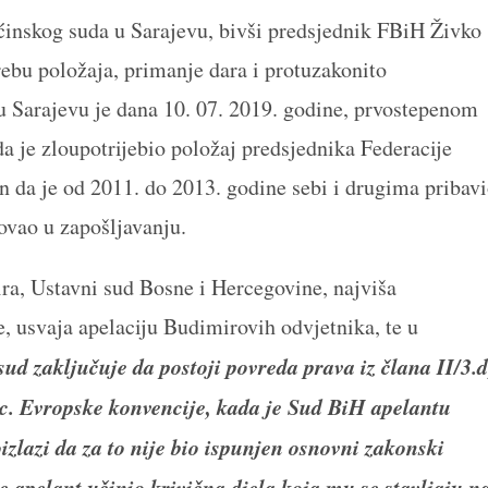
inskog suda u Sarajevu, bivši predsjednik FBiH Živko
ebu položaja, primanje dara i protuzakonito
u Sarajevu je dana 10. 07. 2019. godine, prvostepenom
 je zloupotrijebio položaj predsjednika Federacije
 da je od 2011. do 2013. godine sebi i drugima pribav
dovao u zapošljavanju.
ra, Ustavni sud Bosne i Hercegovine, najviša
, usvaja apelaciju Budimirovih odvjetnika, te u
sud zaključuje da postoji povreda prava iz člana II/3.d
.c. Evropske konvencije, kada je Sud BiH apelantu
izlazi da za to nije bio ispunjen osnovni zakonski
je apelant učinio krivična djela koja mu se stavljaju n