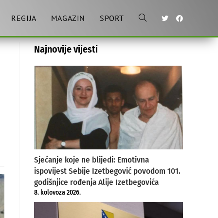
REGIJA
MAGAZIN
SPORT
Toggle
Najnovije vijesti
website
search
Sjećanje koje ne blijedi: Emotivna
ispovijest Sebije Izetbegović povodom 101.
godišnjice rođenja Alije Izetbegovića
8. kolovoza 2026.