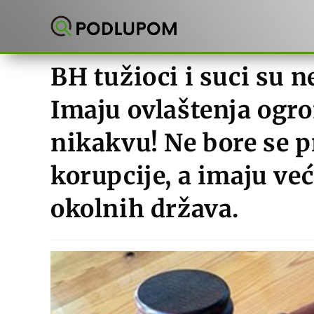
Preskoči
na
sadržaj
BH tužioci i suci su n
Imaju ovlaštenja ogr
nikakvu! Ne bore se p
korupcije, a imaju ve
okolnih država.