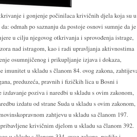
rivanje i gonjenje počinilaca krivičnih djela koja su u
e da: odmah po saznanju da postoje osnovi sumnje da je
ere u cilju njegovog otkrivanja i sprovođenja istrage,
ora nad istragom, kao i radi upravljanja aktivnostima
enje osumnjičenog i prikupljanje izjava i dokaza,
e imunitet u skladu s članom 84. ovog zakona, zahtijev
ana, preduzeća, pravnih i fizičkih lica u Bosni i
že izdavanje poziva i naredbi u skladu s ovim zakonom,
aredbu izdatu od strane Suda u skladu s ovim zakonom,
 imovinskopravnom zahtjevu u skladu sa članom 197.
 pribavljene krivičnim djelom u skladu sa članom 392.
oga u skladu s članom 334. ovog zakona, podiže i