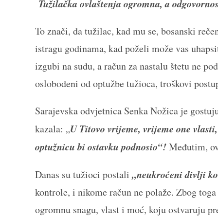
Tužilačka ovlaštenja ogromna, a odgovornos
To znači, da tužilac, kad mu se, bosanski rečen
istragu godinama, kad poželi može vas uhapsit
izgubi na sudu, a račun za nastalu štetu ne 
oslobođeni od optužbe tužioca, troškovi postup
Sarajevska odvjetnica Senka Nožica je gostujuć
U Titovo vrijeme, vrijeme one vlasti,
kazala: „
optužnicu bi ostavku podnosio“!
Međutim, o
„neukroćeni divlji k
Danas su tužioci postali
kontrole, i nikome račun ne polaže. Zbog toga 
ogromnu snagu, vlast i moć, koju ostvaruju pr