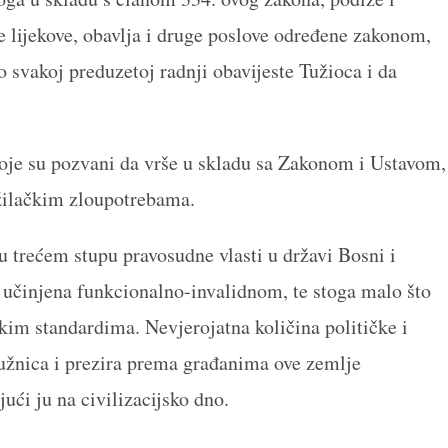
 lijekove, obavlja i druge poslove određene zakonom,
 o svakoj preduzetoj radnji obavijeste Tužioca i da
oje su pozvani da vrše u skladu sa Zakonom i Ustavom,
žilačkim zloupotrebama.
 trećem stupu pravosudne vlasti u državi Bosni i
a učinjena funkcionalno-invalidnom, te stoga malo što
kim standardima. Nevjerojatna količina političke i
tužnica i prezira prema građanima ove zemlje
ući ju na civilizacijsko dno.