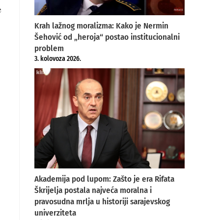
e
Krah lažnog moralizma: Kako je Nermin
Šehović od „heroja“ postao institucionalni
problem
3. kolovoza 2026.
Akademija pod lupom: Zašto je era Rifata
Škrijelja postala najveća moralna i
pravosudna mrlja u historiji sarajevskog
univerziteta