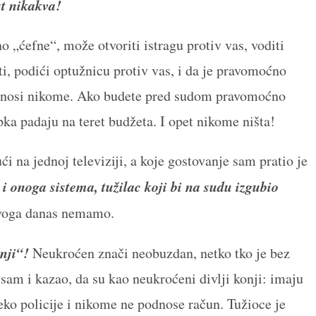
t nikakva!
o „ćefne“, može otvoriti istragu protiv vas, voditi
i, podići optužnicu protiv vas, i da je pravomoćno
podnosi nikome. Ako budete pred sudom pravomoćno
ka padaju na teret budžeta. I opet nikome ništa!
i na jednoj televiziji, a koje gostovanje sam pratio je
 i onoga sistema, tužilac koji bi na sudu izgubio
voga danas nemamo.
onji“!
Neukroćen znači neobuzdan, netko tko je bez
sam i kazao, da su kao neukroćeni divlji konji: imaju
eko policije i nikome ne podnose račun. Tužioce je