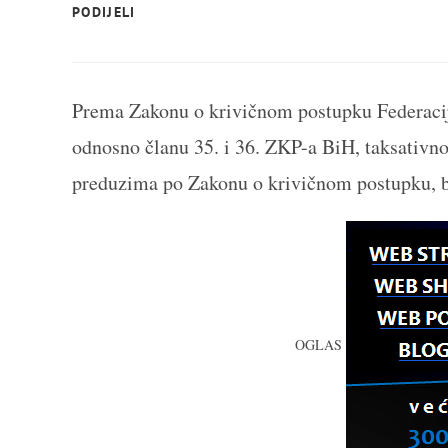
SHARE
PODIJELI
THIS
CONTENT
Prema Zakonu o krivičnom postupku Federacij
odnosno članu 35. i 36. ZKP-a BiH, taksativno 
preduzima po Zakonu o krivičnom postupku, bi
OGLAS