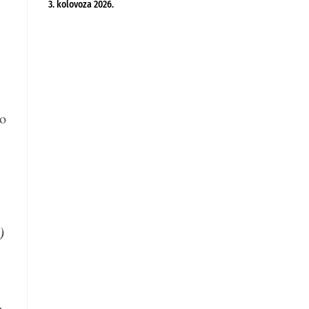
3. kolovoza 2026.
io
)
a