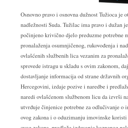
Osnovno pravo i osnovna dužnost Tužioca je otk
nadležnosti Suda. Tužilac ima pravo i dužan j
počinjeno krivično djelo preduzme potrebne mj
pronalaženja osumnjičenog, rukovođenja i nadz
ovlašćenih službenih lica vezanim za pronalaž
sprovede istragu u skladu s ovim zakonom, daj
dostavljanje informacija od strane državnih org
Hercegovini, izdaje pozive i naredbe i predla
naredi ovlašćenom službenom licu da izvrši n
utvrđuje činjenice potrebne za odlučivanje o
ovog zakona i o oduzimanju imovinske koristi
ovog zakona, predlaže izdavanje kaznenog nal