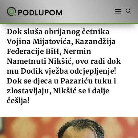
Preskoči
na
sadržaj
Dok sluša obrijanog četnika
Vojina Mijatovića, Kazandžija
Federacije BiH, Nermin
Nametnuti Nikšić, ovo radi dok
mu Dodik vježba odcjepljenje!
Dok se djeca u Pazariću tuku i
zlostavljaju, Nikšić se i dalje
češlja!