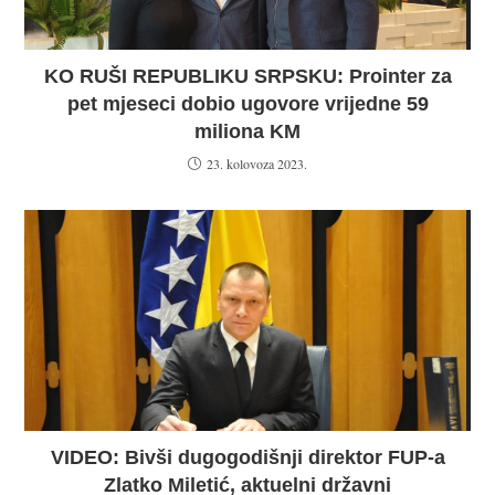
KO RUŠI REPUBLIKU SRPSKU: Prointer za
pet mjeseci dobio ugovore vrijedne 59
miliona KM
23. kolovoza 2023.
VIDEO: Bivši dugogodišnji direktor FUP-a
Zlatko Miletić, aktuelni državni