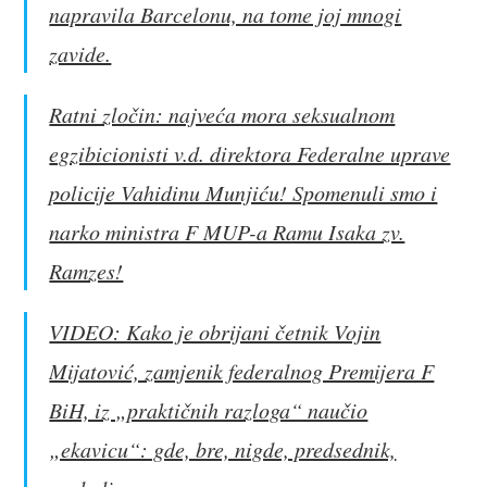
napravila Barcelonu, na tome joj mnogi
zavide.
Ratni zločin: najveća mora seksualnom
egzibicionisti v.d. direktora Federalne uprave
policije Vahidinu Munjiću! Spomenuli smo i
narko ministra F MUP-a Ramu Isaka zv.
Ramzes!
VIDEO: Kako je obrijani četnik Vojin
Mijatović, zamjenik federalnog Premijera F
BiH, iz „praktičnih razloga“ naučio
„ekavicu“: gde, bre, nigde, predsednik,