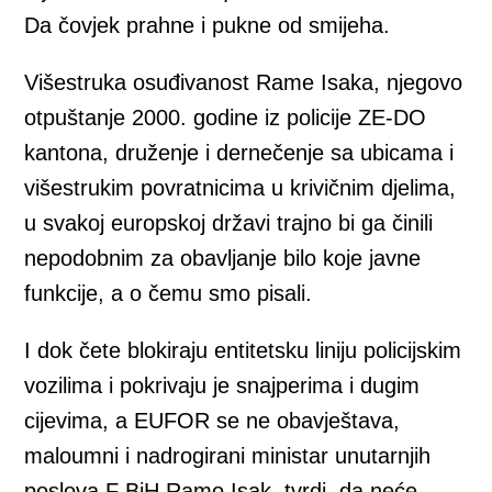
Da čovjek prahne i pukne od smijeha.
Višestruka osuđivanost Rame Isaka, njegovo
otpuštanje 2000. godine iz policije ZE-DO
kantona, druženje i dernečenje sa ubicama i
višestrukim povratnicima u krivičnim djelima,
u svakoj europskoj državi trajno bi ga činili
nepodobnim za obavljanje bilo koje javne
funkcije, a o čemu smo pisali.
I dok čete blokiraju entitetsku liniju policijskim
vozilima i pokrivaju je snajperima i dugim
cijevima, a EUFOR se ne obavještava,
maloumni i nadrogirani ministar unutarnjih
poslova F BiH Ramo Isak, tvrdi, da neće