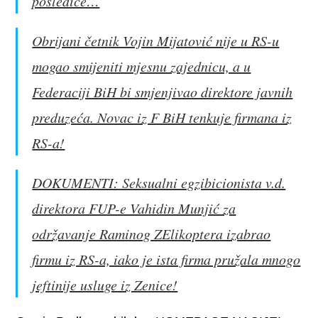
posledice…
Obrijani četnik Vojin Mijatović nije u RS-u
mogao smijeniti mjesnu zajednicu, a u
Federaciji BiH bi smjenjivao direktore javnih
preduzeća. Novac iz F BiH tenkuje firmana iz
RS-a!
DOKUMENTI: Seksualni egzibicionista v.d.
direktora FUP-e Vahidin Munjić za
održavanje Raminog ZElikoptera izabrao
firmu iz RS-a, iako je ista firma pružala mnogo
jeftinije usluge iz Zenice!