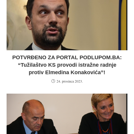
POTVRĐENO ZA PORTAL PODLUPOM.BA:
“Tužilaštvo KS provodi istražne radnje
protiv Elmedina Konakovića”!
24. prosinca 2023.