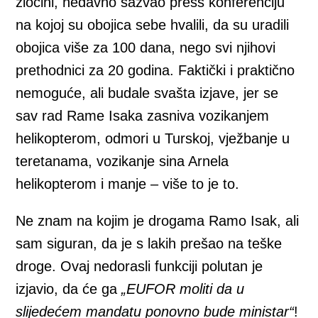
zločini, nedavno sazvao press konferenciju
na kojoj su obojica sebe hvalili, da su uradili
obojica više za 100 dana, nego svi njihovi
prethodnici za 20 godina. Faktički i praktično
nemoguće, ali budale svašta izjave, jer se
sav rad Rame Isaka zasniva vozikanjem
helikopterom, odmori u Turskoj, vježbanje u
teretanama, vozikanje sina Arnela
helikopterom i manje – više to je to.
Ne znam na kojim je drogama Ramo Isak, ali
sam siguran, da je s lakih prešao na teške
droge. Ovaj nedorasli funkciji polutan je
izjavio, da će ga
„EUFOR moliti da u
slijedećem mandatu ponovno bude ministar“
!