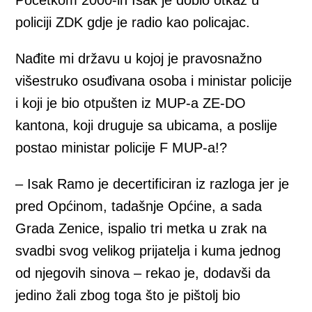
Početkom 2000-ih Isak je dobio otkaz u
policiji ZDK gdje je radio kao policajac.
Nađite mi državu u kojoj je pravosnažno
višestruko osuđivana osoba i ministar policije
i koji je bio otpušten iz MUP-a ZE-DO
kantona, koji druguje sa ubicama, a poslije
postao ministar policije F MUP-a!?
– Isak Ramo je decertificiran iz razloga jer je
pred Općinom, tadašnje Općine, a sada
Grada Zenice, ispalio tri metka u zrak na
svadbi svog velikog prijatelja i kuma jednog
od njegovih sinova – rekao je, dodavši da
jedino žali zbog toga što je pištolj bio