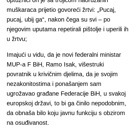
optužnici on je sa trojicom naoružanih
muškaraca prijetio govoreći žrtvi: „Pucaj,
pucaj, ubij ga“, nakon čega su svi – po
njegovim uputama repetirali pištolje i uperili ih
u žrtvu;
Imajući u vidu, da je novi federalni ministar
MUP-a F BiH, Ramo Isak, višestruki
povratnik u krivičnim djelima, da je svojim
nezakonitostima i ponašanjem sam
ugrožavao građane Federacije BiH, u svakoj
europskoj državi, to bi ga činilo nepodobnim,
da obnaša bilo koju javnu funkciju s obzirom
na osuđivanost.