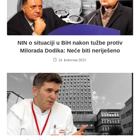
NIN o situaciji u BiH nakon tužbe protiv
Milorada Dodika: Neće biti neriješeno
24. kolovoza 2023.