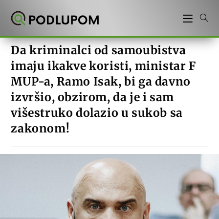
Preskoči
na
sadržaj
Da kriminalci od samoubistva
imaju ikakve koristi, ministar F
MUP-a, Ramo Isak, bi ga davno
izvršio, obzirom, da je i sam
višestruko dolazio u sukob sa
zakonom!