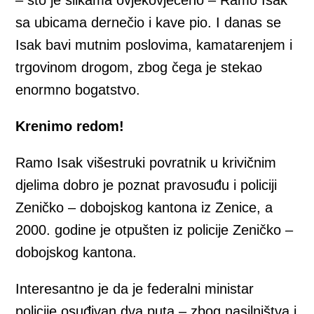
– što je slikama ovjekovječeno – Ramo Isak
sa ubicama dernečio i kave pio. I danas se
Isak bavi mutnim poslovima, kamatarenjem i
trgovinom drogom, zbog čega je stekao
enormno bogatstvo.
Krenimo redom!
Ramo Isak višestruki povratnik u krivičnim
djelima dobro je poznat pravosuđu i policiji
Zeničko – dobojskog kantona iz Zenice, a
2000. godine je otpušten iz policije Zeničko –
dobojskog kantona.
Interesantno je da je federalni ministar
policije osuđivan dva puta – zbog nasilništva i