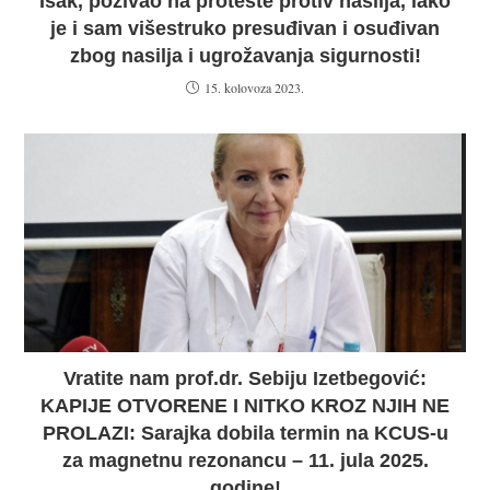
Isak, pozivao na proteste protiv nasilja, iako
je i sam višestruko presuđivan i osuđivan
zbog nasilja i ugrožavanja sigurnosti!
15. kolovoza 2023.
Vratite nam prof.dr. Sebiju Izetbegović:
KAPIJE OTVORENE I NITKO KROZ NJIH NE
PROLAZI: Sarajka dobila termin na KCUS-u
za magnetnu rezonancu – 11. jula 2025.
godine!