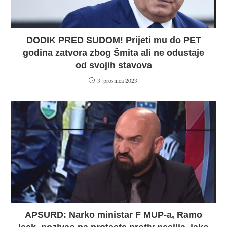
DODIK PRED SUDOM! Prijeti mu do PET
godina zatvora zbog Šmita ali ne odustaje
od svojih stavova
3. prosinca 2023.
APSURD: Narko ministar F MUP-a, Ramo