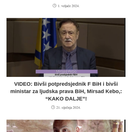
1. veljače 2024.
VIDEO: Bivši potpredsjednik F BiH i bivši
ministar za ljudska prava BiH, Mirsad Kebo,:
“KAKO DALJE”!
21. siječnja 2024.