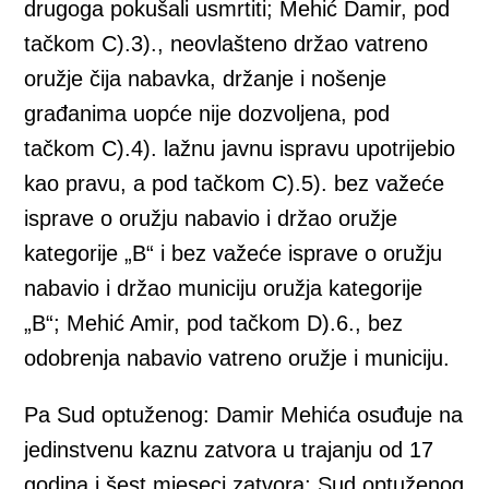
drugoga pokušali usmrtiti; Mehić Damir, pod
tačkom C).3)., neovlašteno držao vatreno
oružje čija nabavka, držanje i nošenje
građanima uopće nije dozvoljena, pod
tačkom C).4). lažnu javnu ispravu upotrijebio
kao pravu, a pod tačkom C).5). bez važeće
isprave o oružju nabavio i držao oružje
kategorije „B“ i bez važeće isprave o oružju
nabavio i držao municiju oružja kategorije
„B“; Mehić Amir, pod tačkom D).6., bez
odobrenja nabavio vatreno oružje i municiju.
Pa Sud optuženog: Damir Mehića osuđuje na
jedinstvenu kaznu zatvora u trajanju od 17
godina i šest mjeseci zatvora; Sud optuženog