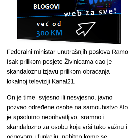
Federalni ministar unutrašnjih poslova Ramo
Isak prilikom posjete Živinicama dao je
skandaloznu izjavu prilikom obraćanja
lokalnoj televiziji Kanal21.
On je time, svjesno ili nesvjesno, javno
pozvao određene osobe na samoubistvo što
je apsolutno neprihvatljivo, sramno i
skandalozno za osobu koja vrši tako važnu i
odgovornu funkciju, nebitno kome se