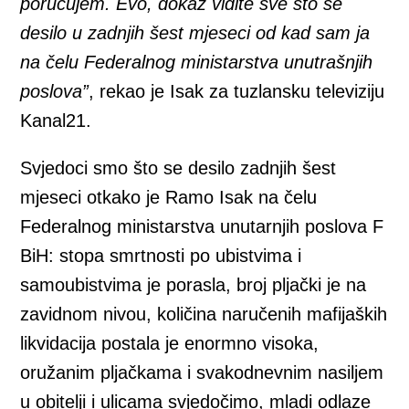
poručujem. Evo, dokaz vidite sve što se
desilo u zadnjih šest mjeseci od kad sam ja
na čelu Federalnog ministarstva unutrašnjih
poslova”
, rekao je Isak za tuzlansku televiziju
Kanal21.
Svjedoci smo što se desilo zadnjih šest
mjeseci otkako je Ramo Isak na čelu
Federalnog ministarstva unutarnjih poslova F
BiH: stopa smrtnosti po ubistvima i
samoubistvima je porasla, broj pljački je na
zavidnom nivou, količina naručenih mafijaških
likvidacija postala je enormno visoka,
oružanim pljačkama i svakodnevnim nasiljem
u obitelji i ulicama svjedočimo, mladi odlaze