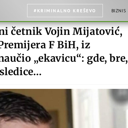
#KRIMINALNO KREŠEVO
BIZNIS
ni četnik Vojin Mijatović,
remijera F BiH, iz
naučio „ekavicu“: gde, bre,
osledice…