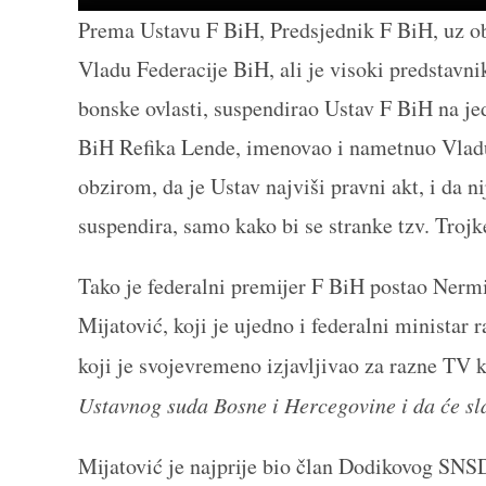
Prema Ustavu F BiH, Predsjednik F BiH, uz o
Vladu Federacije BiH, ali je visoki predstavnik
bonske ovlasti, suspendirao Ustav F BiH na jed
BiH Refika Lende, imenovao i nametnuo Vladu 
obzirom, da je Ustav najviši pravni akt, i da ni
suspendira, samo kako bi se stranke tzv. Trojke
Tako je federalni premijer F BiH postao Nermi
Mijatović, koji je ujedno i federalni ministar 
koji je svojevremeno izjavljivao za razne TV
Ustavnog suda Bosne i Hercegovine i da će sla
Mijatović je najprije bio član Dodikovog SNS