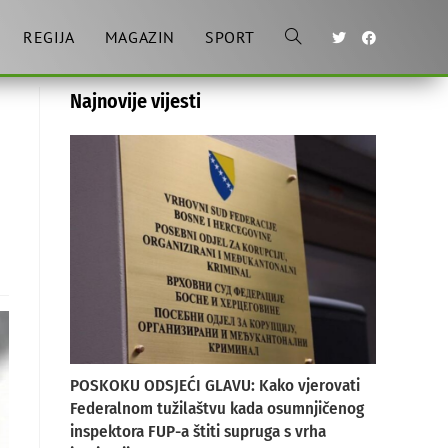
REGIJA
MAGAZIN
SPORT
Toggle
Najnovije vijesti
website
search
POSKOKU ODSJEĆI GLAVU: Kako vjerovati
Federalnom tužilaštvu kada osumnjičenog
inspektora FUP-a štiti supruga s vrha