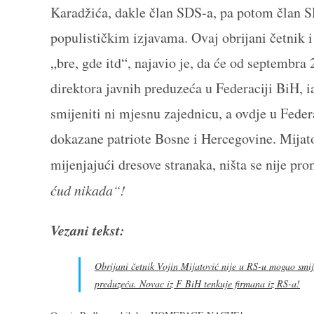
Karadžića, dakle član SDS-a, pa potom član SD
populističkim izjavama. Ovaj obrijani četnik i
„bre, gde itd“, najavio je, da će od septembr
direktora javnih preduzeća u Federaciji BiH, i
smijeniti ni mjesnu zajednicu, a ovdje u Feder
dokazane patriote Bosne i Hercegovine. Mijato
mijenjajući dresove stranaka, ništa se nije pro
ćud nikada“!
Vezani tekst:
Obrijani četnik Vojin Mijatović nije u RS-u mogao smij
preduzeća. Novac iz F BiH tenkuje firmana iz RS-a!