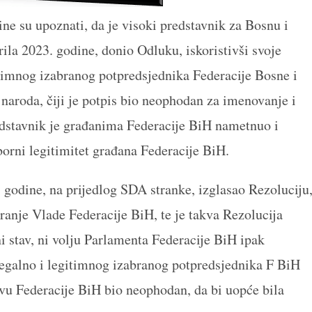
ne su upoznati, da je visoki predstavnik za Bosnu i
la 2023. godine, donio Odluku, iskoristivši svoje
gitimnog izabranog potpredsjednika Federacije Bosne i
aroda, čiji je potpis bio neophodan za imenovanje i
edstavnik je građanima Federacije BiH nametnuo i
orni legitimitet građana Federacije BiH.
 godine, na prijedlog SDA stranke, izglasao Rezoluciju
anje Vlade Federacije BiH, te je takva Rezolucija
ni stav, ni volju Parlamenta Federacije BiH ipak
egalno i legitimnog izabranog potpredsjednika F BiH
avu Federacije BiH bio neophodan, da bi uopće bila