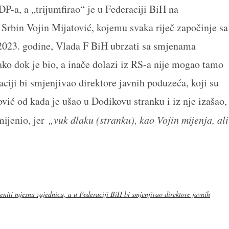
P-a, a „trijumfirao“ je u Federaciji BiH na
 Srbin Vojin Mijatović, kojemu svaka riječ započinje sa
a 2023. godine, Vlada F BiH ubrzati sa smjenama
ako dok je bio, a inače dolazi iz RS-a nije mogao tamo
aciji bi smjenjivao direktore javnih poduzeća, koji su
vić od kada je ušao u Dodikovu stranku i iz nje izašao,
mijenio, jer
„vuk dlaku (stranku), kao Vojin mijenja, ali
eniti mjesnu zajednicu, a u Federaciji BiH bi smjenjivao direktore javnih