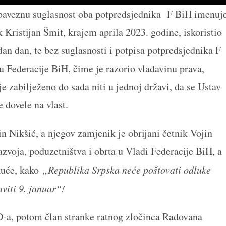
baveznu suglasnost oba potpredsjednika F BiH imenuj
 Kristijan Šmit, krajem aprila 2023. godine, iskoristio
an dan, te bez suglasnosti i potpisa potpredsjednika F
Federacije BiH, čime je razorio vladavinu prava,
je zabilježeno do sada niti u jednoj državi, da se Ustav
 dovele na vlast.
n Nikšić, a njegov zamjenik je obrijani četnik Vojin
razvoja, poduzetništva i obrta u Vladi Federacije BiH, a
 kuće, kako
„Republika Srpska neće poštovati odluke
viti 9. januar“!
D-a, potom član stranke ratnog zločinca Radovana