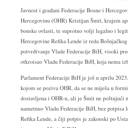
Javnost i građani Federacije Bosne i Hercegovi
Hercegovinu (OHR) Kristijan Šmit, krajem apri
bonske ovlasti, te suprotno volji legalno i le
Hercegovine Refika Lende iz reda Bošnjačkog n
potvrđivanje Vlade Federacije BiH, visoki pr
otkroisao Vladu Federacije BiH, koja nema izb
Parlament Federacije BiH je još u aprilu 2023.
kojom se poziva OHR, da se ne miješa u formir
dostavljena i OHR-u, ali je Šmit ne poštujući 
nametnuo Vladu Federacije BiH, bez potpisa l
Refika Lende, a čiji potpis je zakonski po Ust