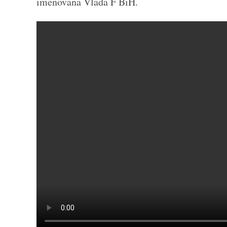
imenovana Vlada F BiH.