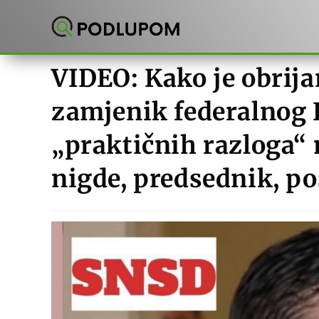
Preskoči
na
sadržaj
VIDEO: Kako je obrija
zamjenik federalnog P
„praktičnih razloga“ 
nigde, predsednik, p