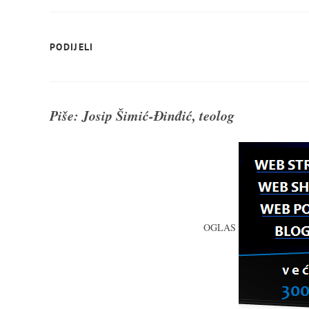
SHARE
PODIJELI
THIS
CONTENT
Piše: Josip Šimić-Đinđić, teolog
OGLAS