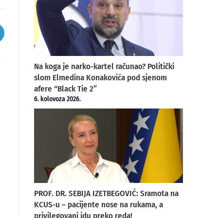
pens
ew
indow
Na koga je narko-kartel računao? Politički
slom Elmedina Konakovića pod sjenom
afere “Black Tie 2”
6. kolovoza 2026.
PROF. DR. SEBIJA IZETBEGOVIĆ: Sramota na
KCUS-u – pacijente nose na rukama, a
privilegovani idu preko reda!