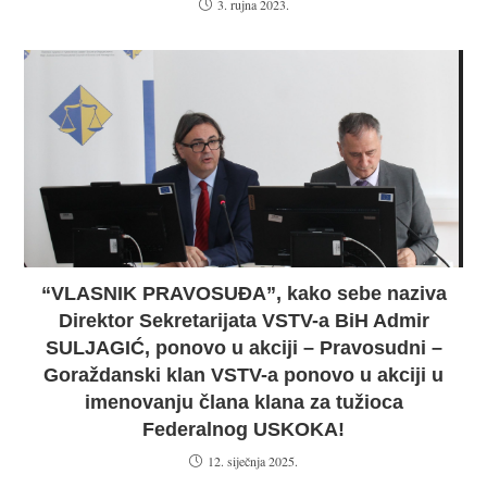
3. rujna 2023.
“VLASNIK PRAVOSUĐA”, kako sebe naziva
Direktor Sekretarijata VSTV-a BiH Admir
SULJAGIĆ, ponovo u akciji – Pravosudni –
Goraždanski klan VSTV-a ponovo u akciji u
imenovanju člana klana za tužioca
Federalnog USKOKA!
12. siječnja 2025.