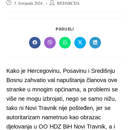
Objava
Autor
3. listopada 2024.
REDAKCIJA
objavljena:
objave:
SHARE
PODIJELI
THIS
CONTENT
Opens
Opens
Opens
Opens
Opens
in
in
in
in
in
a
a
a
a
a
new
new
new
new
new
window
window
window
window
window
Kako je Hercegovinu, Posavinu i Središnju
Bosnu zahvatio val napuštanja članova ove
stranke u mnogim općinama, a problemi se
više ne mogu izbrojati, nego se samo nižu,
tako ni Novi Travnik nije pošteđen, jer se
autoritarizam nametnuo kao obrazac
djelovanja u OO HDZ BiH Novi Travnik, a i