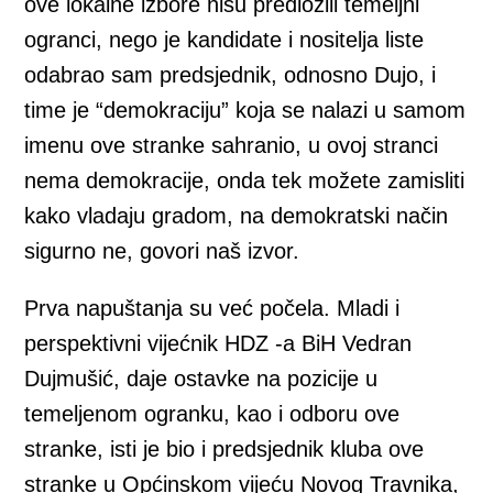
ove lokalne izbore nisu predložili temeljni
ogranci, nego je kandidate i nositelja liste
odabrao sam predsjednik, odnosno Dujo, i
time je “demokraciju” koja se nalazi u samom
imenu ove stranke sahranio, u ovoj stranci
nema demokracije, onda tek možete zamisliti
kako vladaju gradom, na demokratski način
sigurno ne, govori naš izvor.
Prva napuštanja su već počela. Mladi i
perspektivni vijećnik HDZ -a BiH Vedran
Dujmušić, daje ostavke na pozicije u
temeljenom ogranku, kao i odboru ove
stranke, isti je bio i predsjednik kluba ove
stranke u Općinskom vijeću Novog Travnika,