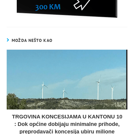
MOŽDA NEŠTO KAO
TRGOVINA KONCESIJAMA U KANTONU 10
: Dok općine dobijaju minimalne prihode,
preprodavači koncesija ubiru milione