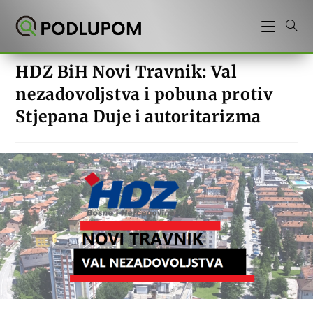
Preskoči
na
sadržaj
HDZ BiH Novi Travnik: Val
nezadovoljstva i pobuna protiv
Stjepana Duje i autoritarizma