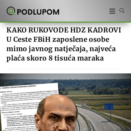
Preskoči
na
sadržaj
KAKO RUKOVODE HDZ KADROVI
U Ceste FBiH zaposlene osobe
mimo javnog natječaja, najveća
plaća skoro 8 tisuća maraka