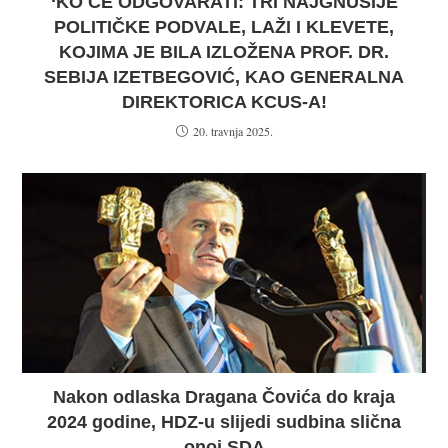
‘KO ĆE ODGOVARATI: TRI NAJGNUSIJE
POLITIČKE PODVALE, LAŽI I KLEVETE,
KOJIMA JE BILA IZLOŽENA PROF. DR.
SEBIJA IZETBEGOVIĆ, KAO GENERALNA
DIREKTORICA KCUS-A!
20. travnja 2025.
Nakon odlaska Dragana Čovića do kraja
2024 godine, HDZ-u slijedi sudbina slična
onoj SDA