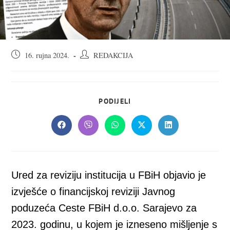
Objava
Autor
16. rujna 2024.
REDAKCIJA
objavljena:
objave:
SHARE
PODIJELI
THIS
CONTENT
Opens
Opens
Opens
Opens
Opens
in
in
in
in
in
a
a
a
a
a
new
new
new
new
new
window
window
window
window
window
Ured za reviziju institucija u FBiH objavio je
izvješće o financijskoj reviziji Javnog
poduzeća Ceste FBiH d.o.o. Sarajevo za
2023. godinu, u kojem je izneseno mišljenje s