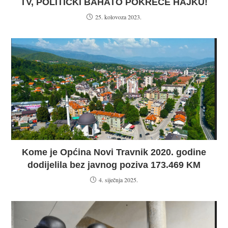
TV, POLITIČKI BAHATO POKREĆE HAJKU!
25. kolovoza 2023.
Kome je Općina Novi Travnik 2020. godine
dodijelila bez javnog poziva 173.469 KM
4. siječnja 2025.