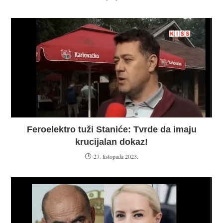
Feroelektro tuži Staniće: Tvrde da imaju
krucijalan dokaz!
27. listopada 2023.