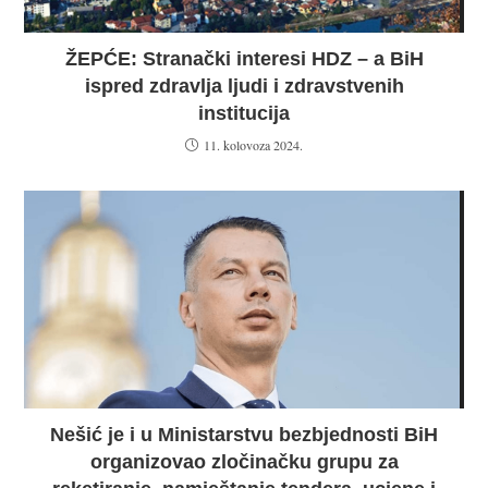
ŽEPĆE: Stranački interesi HDZ – a BiH
ispred zdravlja ljudi i zdravstvenih
institucija
11. kolovoza 2024.
Nešić je i u Ministarstvu bezbjednosti BiH
organizovao zločinačku grupu za