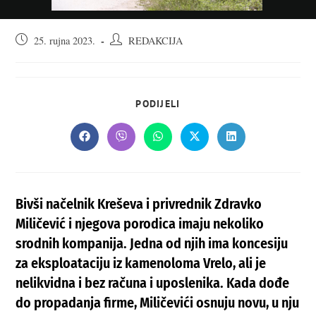
Objava
Autor
25. rujna 2023.
REDAKCIJA
objavljena:
objave:
SHARE
PODIJELI
THIS
CONTENT
Opens
Opens
Opens
Opens
Opens
in
in
in
in
in
a
a
a
a
a
new
new
new
new
new
window
window
window
window
window
Bivši načelnik Kreševa i privrednik Zdravko
Miličević i njegova porodica imaju nekoliko
srodnih kompanija. Jedna od njih ima koncesiju
za eksploataciju iz kamenoloma Vrelo, ali je
nelikvidna i bez računa i uposlenika. Kada dođe
do propadanja firme, Miličevići osnuju novu, u nju