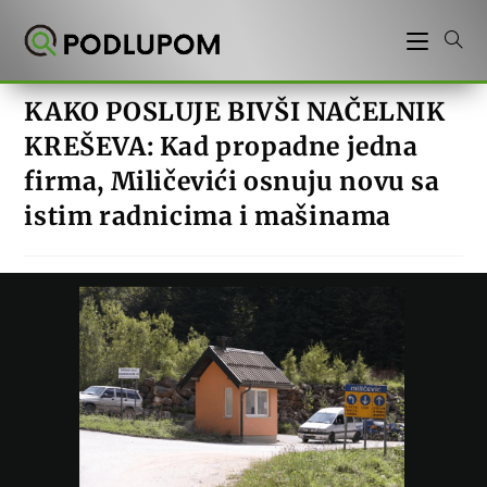
Preskoči
na
sadržaj
KAKO POSLUJE BIVŠI NAČELNIK
KREŠEVA: Kad propadne jedna
firma, Miličevići osnuju novu sa
istim radnicima i mašinama