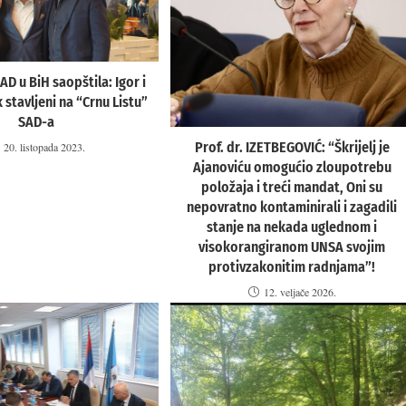
D u BiH saopštila: Igor i
 stavljeni na “Crnu Listu”
SAD-a
Prof. dr. IZETBEGOVIĆ: “Škrijelj je
20. listopada 2023.
Ajanoviću omogućio zloupotrebu
položaja i treći mandat, Oni su
nepovratno kontaminirali i zagadili
stanje na nekada uglednom i
visokorangiranom UNSA svojim
protivzakonitim radnjama”!
12. veljače 2026.