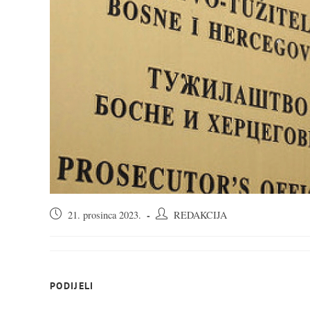
Objava
Autor
21. prosinca 2023.
REDAKCIJA
objavljena:
objave:
SHARE
PODIJELI