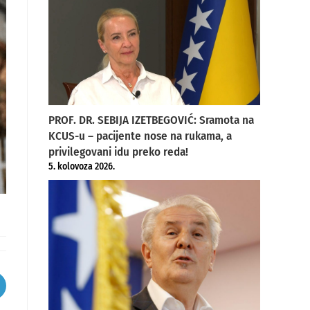
PROF. DR. SEBIJA IZETBEGOVIĆ: Sramota na
KCUS-u – pacijente nose na rukama, a
privilegovani idu preko reda!
5. kolovoza 2026.
pens