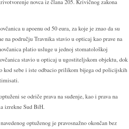
krivotvorenje novca iz člana 205. Krivičnog zakona
ovčanica u apoenu od 50 eura, za koje je znao da su
e na području Travnika stavio u opticaj kao prave na
novčanica platio usluge u jednoj stomatološkoj
ovčanica stavio u opticaj u ugostiteljskom objektu, dok
o kod sebe i iste odbacio prilikom bijega od policijskih
timisati.
ptuženi se odriče prava na suđenje, kao i prava na
a izrekne Sud BiH.
 navedenog optuženog je pravosnažno okončan bez