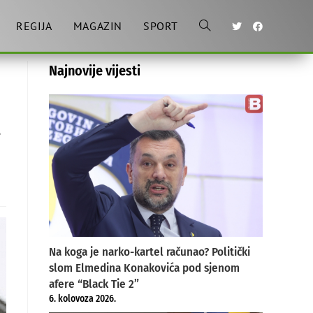
REGIJA
MAGAZIN
SPORT
Toggle
Najnovije vijesti
website
search
N
Na koga je narko-kartel računao? Politički
slom Elmedina Konakovića pod sjenom
afere “Black Tie 2”
6. kolovoza 2026.