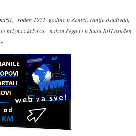
new
new
new
new
n
window
window
window
window
w
džić, rođen 1971. godine u Zenici, ranije osuđivan,
je priznao krivicu, nakon čega je u Sudu BiH osuđen
ine.