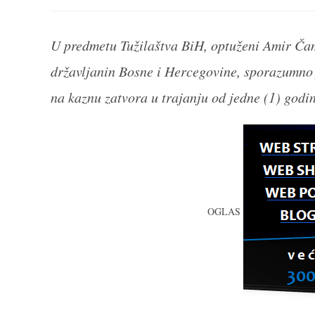
THIS
CONTENT
U predmetu Tužilaštva BiH, optuženi Amir Čam
državljanin Bosne i Hercegovine, sporazumno 
na kaznu zatvora u trajanju od jedne (1) god
OGLAS