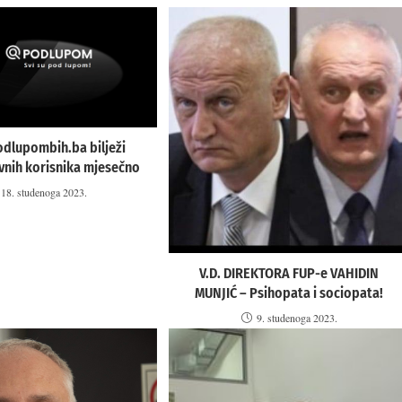
odlupombih.ba bilježi
ivnih korisnika mjesečno
18. studenoga 2023.
V.D. DIREKTORA FUP-e VAHIDIN
MUNJIĆ – Psihopata i sociopata!
9. studenoga 2023.