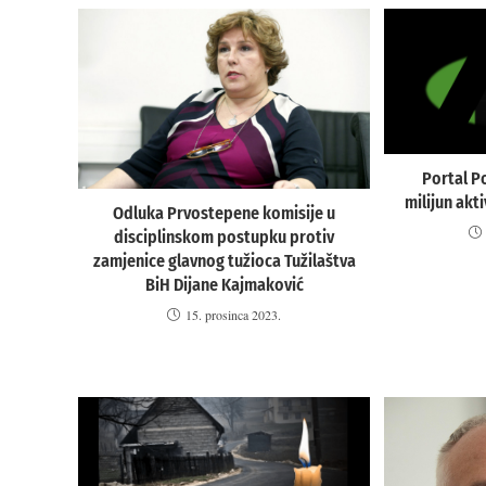
Portal P
milijun akt
Odluka Prvostepene komisije u
disciplinskom postupku protiv
zamjenice glavnog tužioca Tužilaštva
BiH Dijane Kajmaković
15. prosinca 2023.