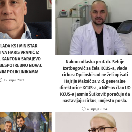
LADA KS I MINISTAR
VA HARIS VRANIĆ IZ
 KANTONA SARAJEVO
Nakon odlaska prof. dr. Sebije
 BESPOTREBNO NOVAC
Izetbegović sa čela KCUS-a, vlada
NIM POLIKLINIKAMA!
cirkus: Općinski sud ne želi upisati
17. rujna 2023.
Hajriju Maksić za v. d. generalne
direktorice KCUS-a, a NiP-ov član UO
KCUS-a Jasmin Šutković poručuje da
nastavljaju cirkus, umjesto posla.
4. srpnja 2024.