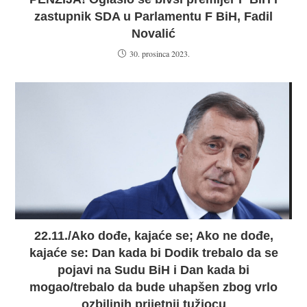
zastupnik SDA u Parlamentu F BiH, Fadil
Novalić
30. prosinca 2023.
22.11./Ako dođe, kajaće se; Ako ne dođe,
kajaće se: Dan kada bi Dodik trebalo da se
pojavi na Sudu BiH i Dan kada bi
mogao/trebalo da bude uhapšen zbog vrlo
ozbiljnih prijetnji tužiocu