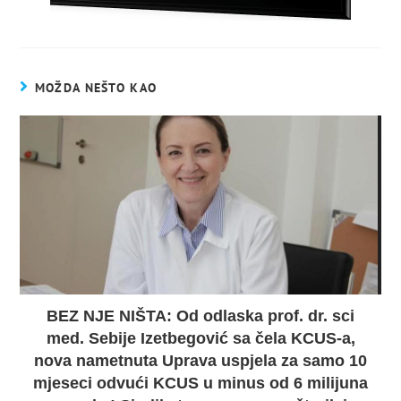
MOŽDA NEŠTO KAO
BEZ NJE NIŠTA: Od odlaska prof. dr. sci
med. Sebije Izetbegović sa čela KCUS-a,
nova nametnuta Uprava uspjela za samo 10
mjeseci odvući KCUS u minus od 6 milijuna