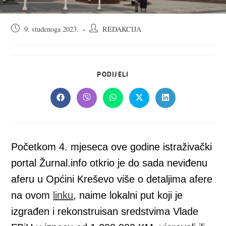
Objava
Autor
9. studenoga 2023.
REDAKCIJA
objavljena:
objave:
SHARE
PODIJELI
THIS
CONTENT
Opens
Opens
Opens
Opens
Opens
in
in
in
in
in
a
a
a
a
a
new
new
new
new
new
window
window
window
window
window
Početkom 4. mjeseca ove godine istraživački
portal Žurnal.info otkrio je do sada neviđenu
aferu u Općini Kreševo više o detaljima afere
na ovom
linku
, naime lokalni put koji je
izgrađen i rekonstruisan sredstvima Vlade