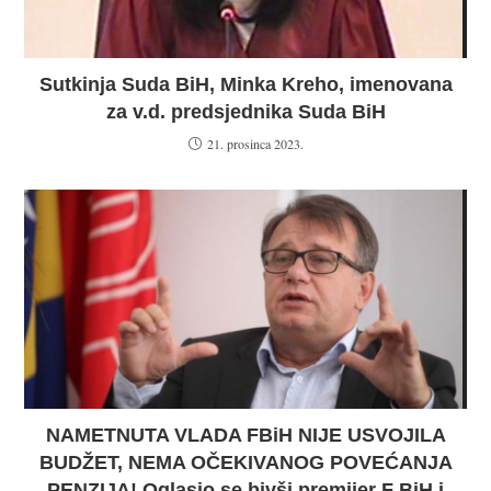
Sutkinja Suda BiH, Minka Kreho, imenovana
za v.d. predsjednika Suda BiH
21. prosinca 2023.
NAMETNUTA VLADA FBiH NIJE USVOJILA
BUDŽET, NEMA OČEKIVANOG POVEĆANJA
PENZIJA! Oglasio se bivši premijer F BiH i