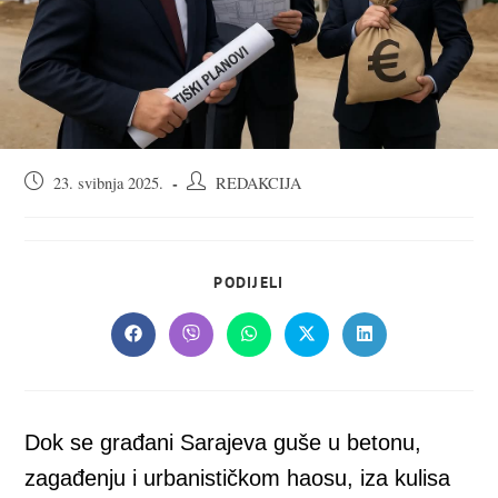
Objava
Autor
23. svibnja 2025.
REDAKCIJA
objavljena:
objave:
SHARE
PODIJELI
THIS
CONTENT
Opens
Opens
Opens
Opens
Opens
in
in
in
in
in
a
a
a
a
a
new
new
new
new
new
window
window
window
window
window
Dok se građani Sarajeva guše u betonu,
zagađenju i urbanističkom haosu, iza kulisa