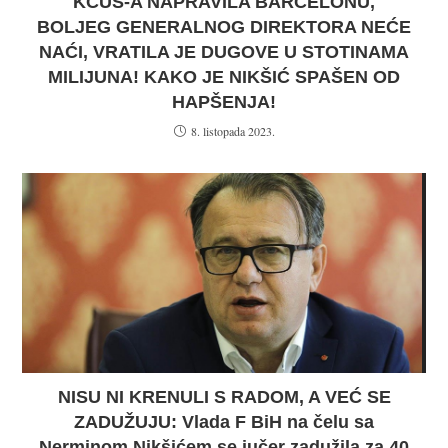
KCUS-A NAPRAVILA BARCELONU,
BOLJEG GENERALNOG DIREKTORA NEĆE
NAĆI, VRATILA JE DUGOVE U STOTINAMA
MILIJUNA! KAKO JE NIKŠIĆ SPAŠEN OD
HAPŠENJA!
8. listopada 2023.
NISU NI KRENULI S RADOM, A VEĆ SE
ZADUŽUJU: Vlada F BiH na čelu sa
Nerminom Nikšićem se jučer zadužila za 40