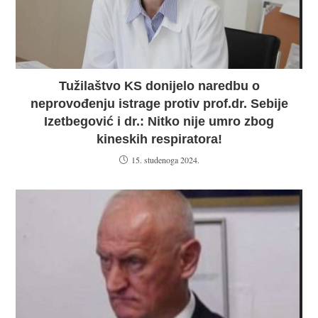
Tužilaštvo KS donijelo naredbu o
neprovođenju istrage protiv prof.dr. Sebije
Izetbegović i dr.: Nitko nije umro zbog
kineskih respiratora!
15. studenoga 2024.