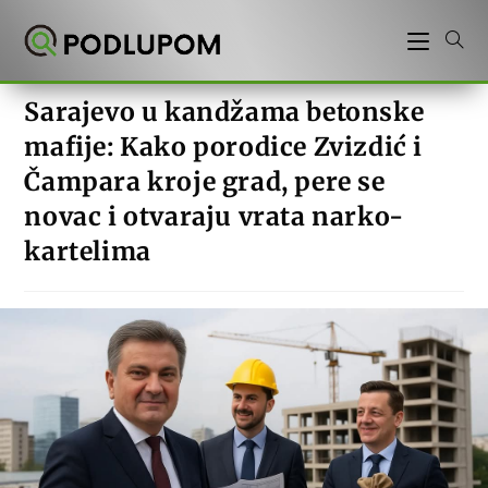
Preskoči
na
sadržaj
Sarajevo u kandžama betonske
mafije: Kako porodice Zvizdić i
Čampara kroje grad, pere se
novac i otvaraju vrata narko-
kartelima