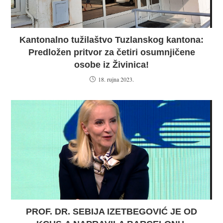
Kantonalno tužilaštvo Tuzlanskog kantona:
Predložen pritvor za četiri osumnjičene
osobe iz Živinica!
18. rujna 2023.
PROF. DR. SEBIJA IZETBEGOVIĆ JE OD