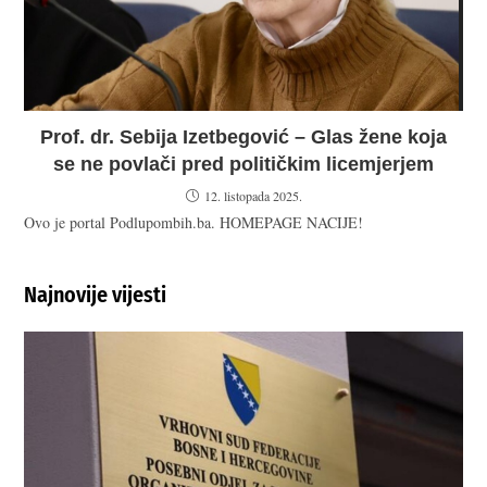
Prof. dr. Sebija Izetbegović – Glas žene koja
se ne povlači pred političkim licemjerjem
12. listopada 2025.
Ovo je portal Podlupombih.ba. HOMEPAGE NACIJE!
Najnovije vijesti