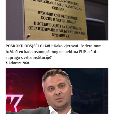
POSKOKU ODSJEĆI GLAVU: Kako vjerovati Federalnom
tužilaštvu kada osumnjičenog inspektora FUP-a štiti
supruga s vrha institucije?
7. kolovoza 2026.