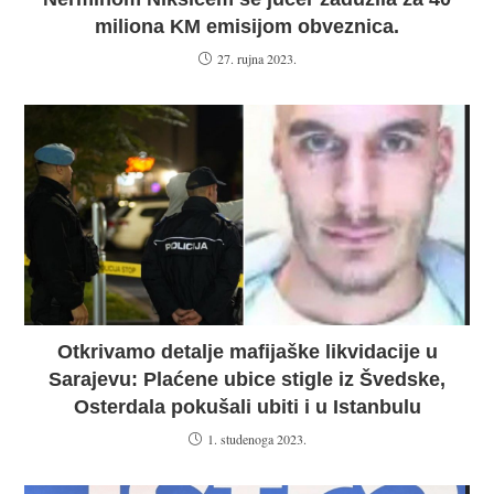
miliona KM emisijom obveznica.
27. rujna 2023.
Otkrivamo detalje mafijaške likvidacije u
Sarajevu: Plaćene ubice stigle iz Švedske,
Osterdala pokušali ubiti i u Istanbulu
1. studenoga 2023.