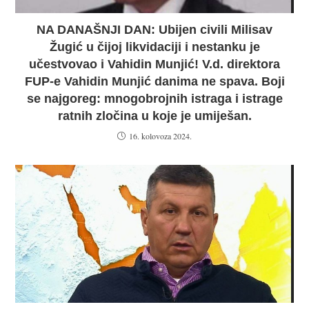
NA DANAŠNJI DAN: Ubijen civili Milisav
Žugić u čijoj likvidaciji i nestanku je
učestvovao i Vahidin Munjić! V.d. direktora
FUP-e Vahidin Munjić danima ne spava. Boji
se najgoreg: mnogobrojnih istraga i istrage
ratnih zločina u koje je umiješan.
16. kolovoza 2024.