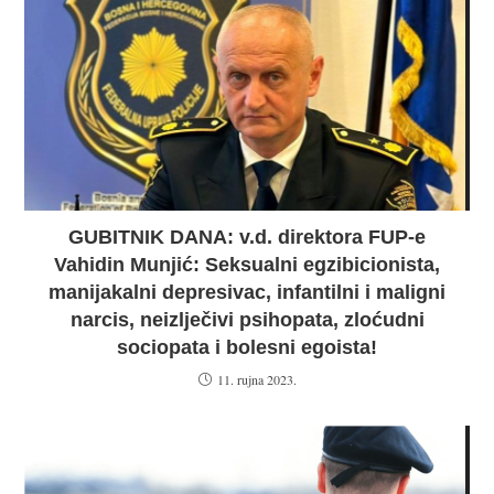
GUBITNIK DANA: v.d. direktora FUP-e
Vahidin Munjić: Seksualni egzibicionista,
manijakalni depresivac, infantilni i maligni
narcis, neizlječivi psihopata, zloćudni
sociopata i bolesni egoista!
11. rujna 2023.