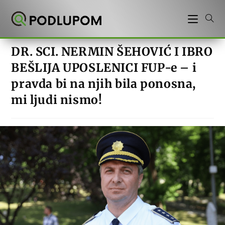
Preskoči
na
sadržaj
DR. SCI. NERMIN ŠEHOVIĆ I IBRO
BEŠLIJA UPOSLENICI FUP-e – i
pravda bi na njih bila ponosna,
mi ljudi nismo!