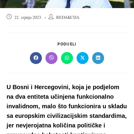
Objava
Autor
22. srpnja 2023.
REDAKCIJA
objavljena:
objave:
SHARE
PODIJELI
THIS
CONTENT
Opens
Opens
Opens
Opens
Opens
in
in
in
in
in
a
a
a
a
a
new
new
new
new
new
window
window
window
window
window
U Bosni i Hercegovini, koja je podjelom
na dva entiteta učinjena funkcionalno
invalidnom, malo što funkcionira u skladu
sa europskim civilizacijskim standardima,
jer nevjerojatna količina političke i