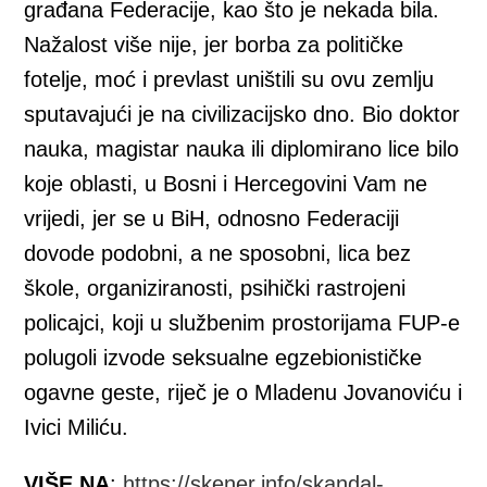
građana Federacije, kao što je nekada bila.
Nažalost više nije, jer borba za političke
fotelje, moć i prevlast uništili su ovu zemlju
sputavajući je na civilizacijsko dno. Bio doktor
nauka, magistar nauka ili diplomirano lice bilo
koje oblasti, u Bosni i Hercegovini Vam ne
vrijedi, jer se u BiH, odnosno Federaciji
dovode podobni, a ne sposobni, lica bez
škole, organiziranosti, psihički rastrojeni
policajci, koji u službenim prostorijama FUP-e
polugoli izvode seksualne egzebionističke
ogavne geste, riječ je o Mladenu Jovanoviću i
Ivici Miliću.
VIŠE NA
:
https://skener.info/skandal-