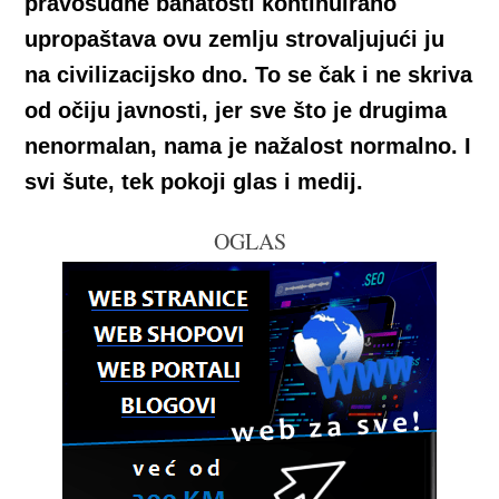
pravosudne bahatosti kontinuirano
upropaštava ovu zemlju strovaljujući ju
na civilizacijsko dno. To se čak i ne skriva
od očiju javnosti, jer sve što je drugima
nenormalan, nama je nažalost normalno. I
svi šute, tek pokoji glas i medij.
OGLAS