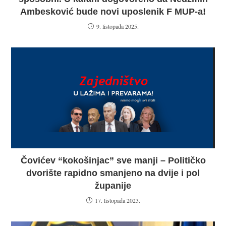
Ambesković bude novi uposlenik F MUP-a!
9. listopada 2025.
Čovićev “kokošinjac” sve manji – Političko
dvorište rapidno smanjeno na dvije i pol
županije
17. listopada 2023.