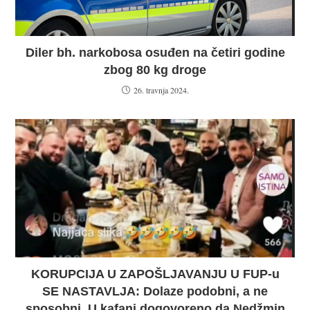
Diler bh. narkobosa osuđen na četiri godine
zbog 80 kg droge
26. travnja 2024.
KORUPCIJA U ZAPOŠLJAVANJU U FUP-u
SE NASTAVLJA: Dolaze podobni, a ne
sposobni. U kafani dogovoreno da Nedžmin